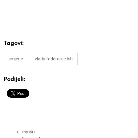
Tagovi:
smjene
vlada federacije bih
Podijeli:
PROŠLI