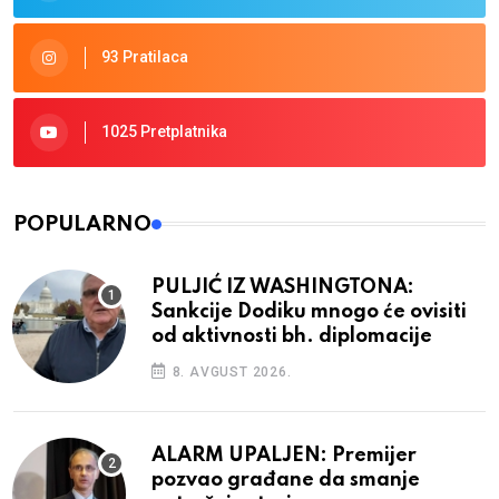
93 Pratilaca
1025 Pretplatnika
POPULARNO
PULJIĆ IZ WASHINGTONA:
Sankcije Dodiku mnogo će ovisiti
od aktivnosti bh. diplomacije
8. AVGUST 2026.
ALARM UPALJEN: Premijer
pozvao građane da smanje