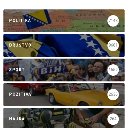
POLITIKA
7143
DRUŠTVO
9661
SPORT
1552
POZITIVA
2636
NAUKA
264