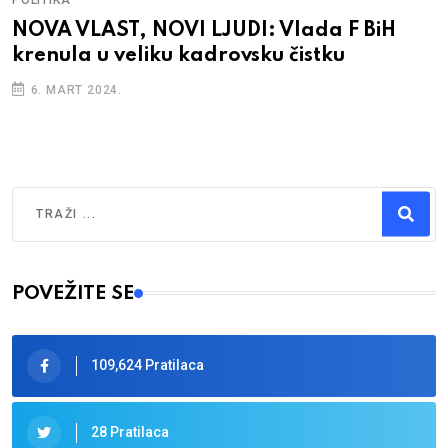
NOVA VLAST, NOVI LJUDI: Vlada F BiH
krenula u veliku kadrovsku čistku
6. MART 2024.
Traži
Type 2 or more characters for results.
POVEŽITE SE
109,624 Pratilaca
28 Pratilaca