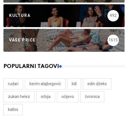
KULTURA
492
VAŠE PRIČE
1615
POPULARNI TAGOVI
rudari
kerim alajbegović
lidl
edin džeko
zukan helez
srbija
očijevo
čvrsnica
kallos