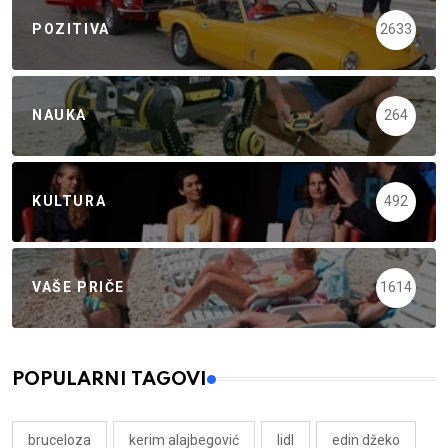
POZITIVA
2633
NAUKA
264
KULTURA
492
VAŠE PRIČE
1614
POPULARNI TAGOVI
bruceloza
kerim alajbegović
lidl
edin džeko