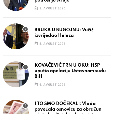
potrošnju struje
2. AVGUST 2026.
BRUKA U BUGOJNU: Vučić
izvrijeđao Heleza
5. AVGUST 2026.
KOVAČEVIĆ TRN U OKU: HSP
uputio apelaciju Ustavnom sudu
BiH
6. AVGUST 2026.
I TO SMO DOČEKALI: Vlada
povećala osnovicu za obračun