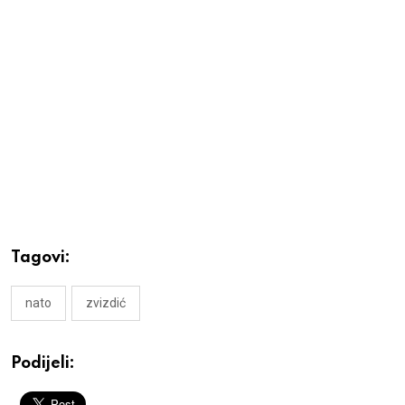
Tagovi:
nato
zvizdić
Podijeli: