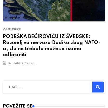
VAŠE PRIČE
PODRŠKA BEĆIROVIĆU IZ ŠVEDSKE:
Razumljiva nervoza Dodika zbog NATO-
a, zlu ne trebalo može se i sama
odbraniti
16. JANUAR 2023.
Traži
Type 2 or more characters for results.
POVEŽITE SE