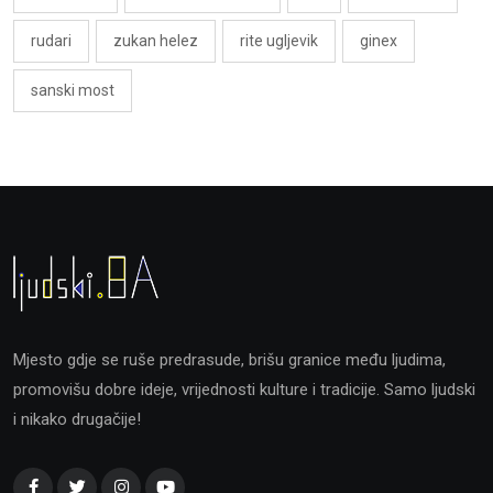
rudari
zukan helez
rite ugljevik
ginex
sanski most
Mjesto gdje se ruše predrasude, brišu granice među ljudima,
promovišu dobre ideje, vrijednosti kulture i tradicije. Samo ljudski
i nikako drugačije!