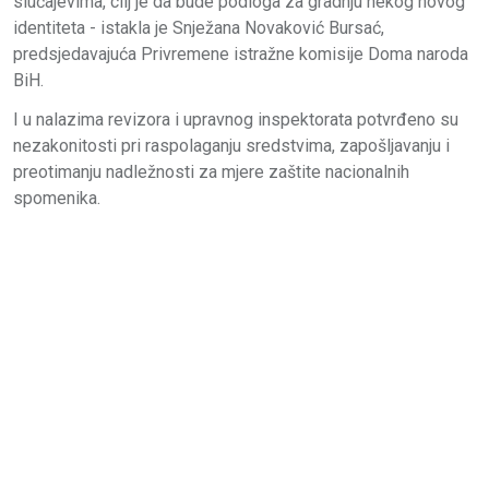
slučajevima, cilj je da bude podloga za gradnju nekog novog
identiteta - istakla je Snježana Novaković Bursać,
predsjedavajuća Privremene istražne komisije Doma naroda
BiH.
I u nalazima revizora i upravnog inspektorata potvrđeno su
nezakonitosti pri raspolaganju sredstvima, zapošljavanju i
preotimanju nadležnosti za mjere zaštite nacionalnih
spomenika.