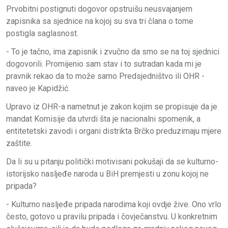
Prvobitni postignuti dogovor opstruišu neusvajanjem
zapisnika sa sjednice na kojoj su sva tri člana o tome
postigla saglasnost.
- To je tačno, ima zapisnik i zvučno da smo se na toj sjednici
dogovorili. Promijenio sam stav i to sutradan kada mi je
pravnik rekao da to može samo Predsjedništvo ili OHR -
naveo je Kapidžić.
Upravo iz OHR-a nametnut je zakon kojim se propisuje da je
mandat Komisije da utvrdi šta je nacionalni spomenik, a
entitetetski zavodi i organi distrikta Brčko preduzimaju mjere
zaštite.
Da li su u pitanju politički motivisani pokušaji da se kulturno-
istorijsko nasljeđe naroda u BiH premjesti u zonu kojoj ne
pripada?
- Kulturno nasljeđe pripada narodima koji ovdje žive. Ono vrlo
često, gotovo u pravilu pripada i čovječanstvu. U konkretnim