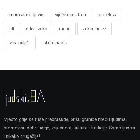
kerim alajbegović
vijeće ministara
bruceloza
lidl
edin džeko
rudari
zukan helez
ivica puljić
diskriminacija
Mjesto gdje se ruše predrasude, brišu granice među ljudima,
promovišu dobre ideje, vrijednosti kulture i tradicije. Samo ljudski
i nikako drugačije!