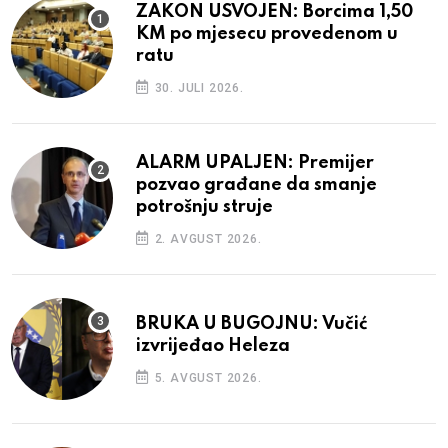
ZAKON USVOJEN: Borcima 1,50
KM po mjesecu provedenom u
ratu
30. JULI 2026.
ALARM UPALJEN: Premijer
pozvao građane da smanje
potrošnju struje
2. AVGUST 2026.
BRUKA U BUGOJNU: Vučić
izvrijeđao Heleza
5. AVGUST 2026.