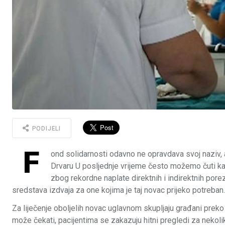
PODIJELI
F
ond solidarnosti odavno ne opravdava svoj naziv, a
Drvaru U posljednje vrijeme često možemo čuti ka
zbog rekordne naplate direktnih i indirektnih pore
sredstava izdvaja za one kojima je taj novac prijeko potreban. 
Za liječenje oboljelih novac uglavnom skupljaju građani preko 
može čekati, pacijentima se zakazuju hitni pregledi za nekoli