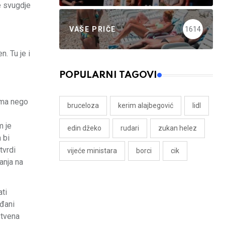
e svugdje
VAŠE PRIČE
1614
. Tu je i
POPULARNI TAGOVI
nama nego
bruceloza
kerim alajbegović
lidl
m je
edin džeko
rudari
zukan helez
 bi
tvrdi
vijeće ministara
borci
cik
anja na
ati
ađani
stvena