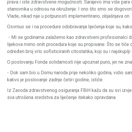
prava i iste zdravstvene mogućnosti. Sarajevo ima više para 
stanovnika u odnosu na okruženje. I ono što smo se dogovoril
Vlade, nikad nije u potpunosti implementirano, objašnjava on.
Osvrnuo se i na procedure odobravanja liječenja koje su, kak
- Mi se godinama zalažemo kao zdravstveni profesionalci d
lijekova mimo onih procedura koje su propisane. Što se tiče o
određen broj vrlo sofisticiranih citostatika, koji su i najskuplji
O poslovanju Fonda solidarnosti nije upoznat puno, jer ne zna 
- Dok sam bio u Domu naroda prije nekoliko godina, vidio sam 
kakvo je poslovanje zadnje četiri godine, ističe.
Iz Zavoda zdravstvenog osiguranja FBiH kažu da su svi izvješt
sva utrošena sredstva za liječenje itekako opravdana.