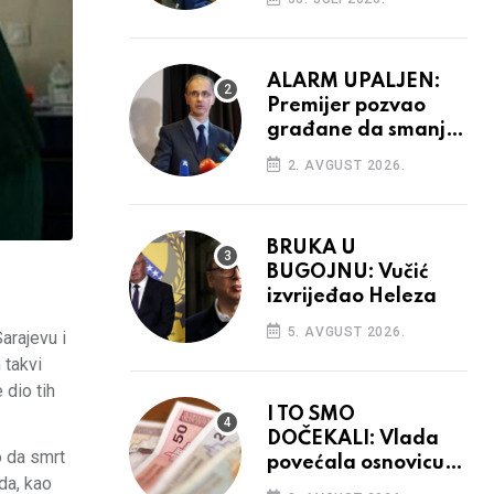
ALARM UPALJEN:
Premijer pozvao
građane da smanje
potrošnju struje
2. AVGUST 2026.
BRUKA U
BUGOJNU: Vučić
izvrijeđao Heleza
5. AVGUST 2026.
arajevu i
 takvi
 dio tih
I TO SMO
DOČEKALI: Vlada
o da smrt
povećala osnovicu
da, kao
za obračun plaća