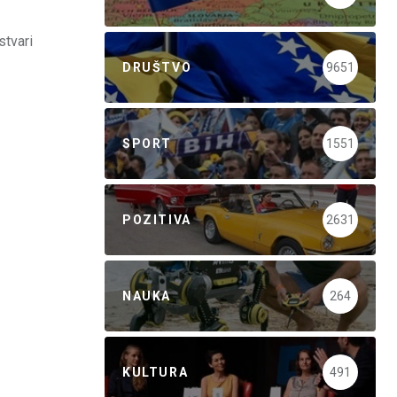
stvari
DRUŠTVO
9651
SPORT
1551
POZITIVA
2631
NAUKA
264
KULTURA
491