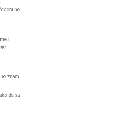
i
 federalne
eme i
aje
a ne znam
tako da su