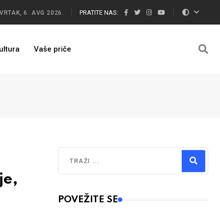
PRATITE NAS:
VRTAK, 6. AVG 2026.
ultura
Vaše priče
Traži
je,
Type 2 or more characters for results.
POVEŽITE SE