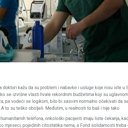
 doktori kažu da su problem i nabavke i usluge koje nisu iste u S
ko se izvršne vlasti hvale rekordnim budžetima koji su uglavnom
za, pa vodeći se logikom, bilo bi sasvim normalno očekivati da se
A to su teško oboljeli. Međutim, u realnosti to baš i nije tako.
humanitarnih telefona, onkološki pacijenti imaju liste čekanja, ka
ko mjeseci, pojedinih citostatika nema, a Fond solidarnosti treba 