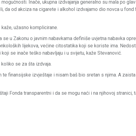
i mogućnosti. Inače, ukupna izdvajanja generalno su mala po glav
i, da od akciza na cigarete i alkohol izdvajamo dio novca u fond
o kaže, užasno komplicirane.
a se u Zakonu o javnim nabavkama definiše uvjetna nabavka opr
nkoloških lijekova, većine citostatika koji se koriste ima. Nedost
 i koji se inače teško nabavljaju i u svijetu, kaže Stevanović.
koliko se za šta izdvaja.
te finansijske izvještaje i nisam baš bio sretan s njima. A zaist
aji Fonda transparentni i da se mogu naći i na njihovoj stranici, 