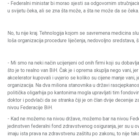
- Federalni ministar bi morao sjesti sa odgovornim stručnjaci
u svijetu čeka, ali se zna šta može, a šta ne može da se čeka. 
No, tu nije kraj. Tehnologija kojom se savremena medicina služ
loša organizacija procedure liječenja, nedovoljno sredstava,
- Mi smo na neki način ucijenjeni od onih firmi koji su doba
što je to realno van BiH. Čak je i oprema skuplja nego vani, 
akcelerator kupovali i uvjerio se koliko su cijene manje vani, j
organizacija. Na dva miliona stanovnika u državi rascjepkanos
politička oligarhija po kantonima mogla upravljati tim fondovi
doktor i podvlači da se stranka čiji je on član dvije decenij
nivou Federacije BiH.
- Kad ne možemo na nivou države, možemo bar na nivou Federacij
jedinstven federalni fond zdravstvenog osiguranja, jer su u o
imaju ista prava na zdravstvenu zaštitu po zakonu, to nije ta