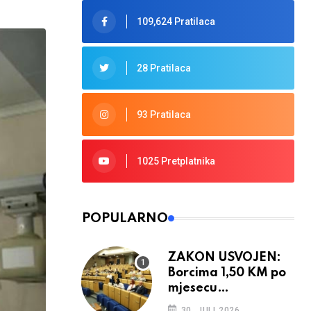
109,624 Pratilaca
28 Pratilaca
93 Pratilaca
1025 Pretplatnika
POPULARNO
ZAKON USVOJEN:
Borcima 1,50 KM po
mjesecu
provedenom u ratu
30. JULI 2026.