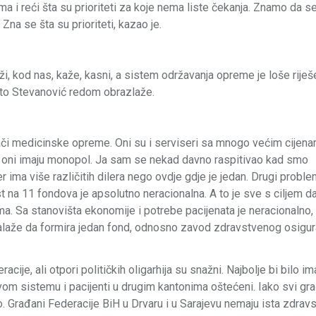
ma i reći šta su prioriteti za koje nema liste čekanja. Znamo da s
Zna se šta su prioriteti, kazao je.
i, kod nas, kaže, kasni, a sistem održavanja opreme je loše riješen
 što Stevanović redom obrazlaže.
vljači medicinske opreme. Oni su i serviseri sa mnogo većim cije
jer oni imaju monopol. Ja sam se nekad davno raspitivao kad smo
er ima više različitih dilera nego ovdje gdje je jedan. Drugi proble
t na 11 fondova je apsolutno neracionalna. A to je sve s ciljem da
ma. Sa stanovišta ekonomije i potrebe pacijenata je neracionalno, 
e zalaže da formira jedan fond, odnosno zavod zdravstvenog osigur
e, ali otpori političkih oligarhija su snažni. Najbolje bi bilo im
vom sistemu i pacijenti u drugim kantonima oštećeni. Iako svi gr
ko. Građani Federacije BiH u Drvaru i u Sarajevu nemaju ista zdrav