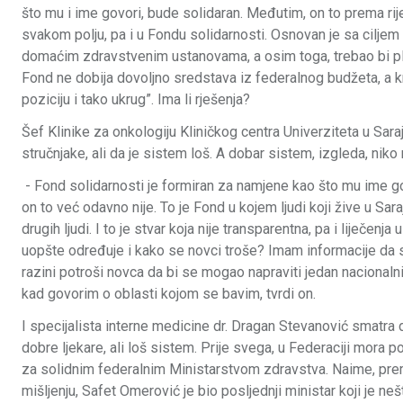
što mu i ime govori, bude solidaran. Međutim, on to prema rij
svakom polju, pa i u Fondu solidarnosti. Osnovan je sa ciljem
domaćim zdravstvenim ustanovama, a osim toga, trebao bi plaća
Fond ne dobija dovoljno sredstava iz federalnog budžeta, a kr
poziciju i tako ukrug”. Ima li rješenja?
Šef Klinike za onkologiju Kliničkog centra Univerziteta u Sar
stručnjake, ali da je sistem loš. A dobar sistem, izgleda, niko
- Fond solidarnosti je formiran za namjene kao što mu ime gov
on to već odavno nije. To je Fond u kojem ljudi koji žive u Sara
drugih ljudi. I to je stvar koja nije transparentna, pa i liječenja
uopšte određuje i kako se novci troše? Imam informacije da s
razini potroši novca da bi se mogao napraviti jedan nacionalni
kad govorim o oblasti kojom se bavim, tvrdi on.
I specijalista interne medicine dr. Dragan Stevanović smatra
dobre ljekare, ali loš sistem. Prije svega, u Federaciji mora po
za solidnim federalnim Ministarstvom zdravstva. Naime, pr
mišljenju, Safet Omerović je bio posljednji ministar koji je neš