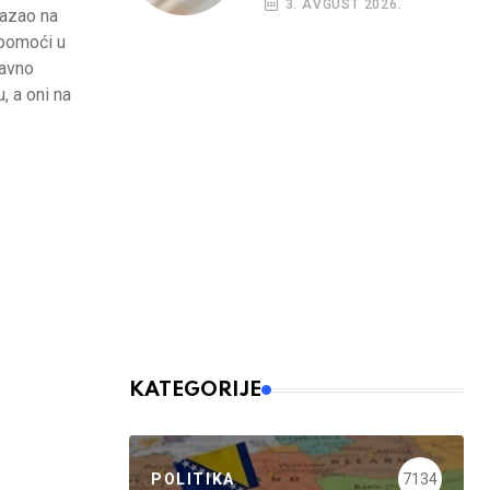
3. AVGUST 2026.
kazao na
budžetskim
korisnicima
 pomoći u
davno
, a oni na
KATEGORIJE
POLITIKA
7134