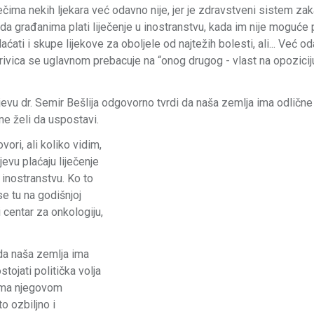
ečima nekih ljekara već odavno nije, jer je zdravstveni sistem za
 da građanima plati liječenje u inostranstvu, kada im nije moguće
ti i skupe lijekove za oboljele od najtežih bolesti, ali... Već o
ivica se uglavnom prebacuje na “onog drugog - vlast na opoziciju
ajevu dr. Semir Bešlija odgovorno tvrdi da naša zemlja ima odlične
 ne želi da uspostavi.
ori, ali koliko vidim,
jevu plaćaju liječenje
 u inostranstvu. Ko to
e tu na godišnjoj
 centar za onkologiju,
 da naša zemlja ima
stojati politička volja
ema njegovom
to ozbiljno i