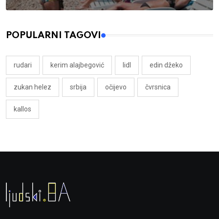
POPULARNI TAGOVI
rudari
kerim alajbegović
lidl
edin džeko
zukan helez
srbija
očijevo
čvrsnica
kallos