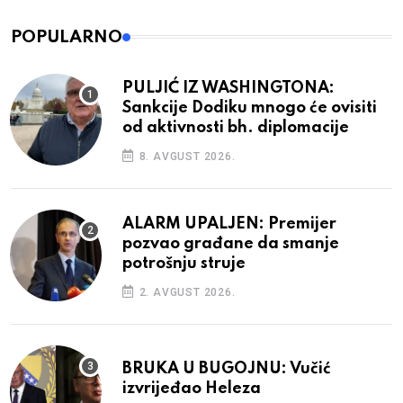
POPULARNO
PULJIĆ IZ WASHINGTONA:
Sankcije Dodiku mnogo će ovisiti
od aktivnosti bh. diplomacije
8. AVGUST 2026.
ALARM UPALJEN: Premijer
pozvao građane da smanje
potrošnju struje
2. AVGUST 2026.
BRUKA U BUGOJNU: Vučić
izvrijeđao Heleza