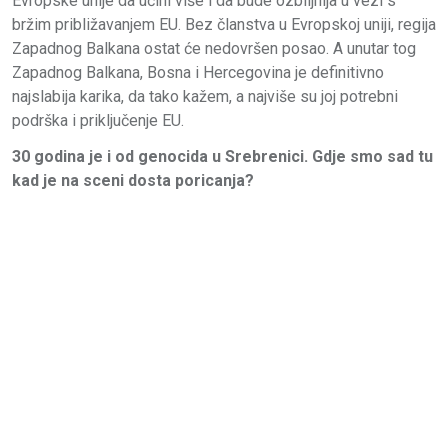
Evropske unije da učini više i da bude ozbiljnija u vezi s
bržim približavanjem EU. Bez članstva u Evropskoj uniji, regija
Zapadnog Balkana ostat će nedovršen posao. A unutar tog
Zapadnog Balkana, Bosna i Hercegovina je definitivno
najslabija karika, da tako kažem, a najviše su joj potrebni
podrška i priključenje EU.
30 godina je i od genocida u Srebrenici. Gdje smo sad tu
kad je na sceni dosta poricanja?