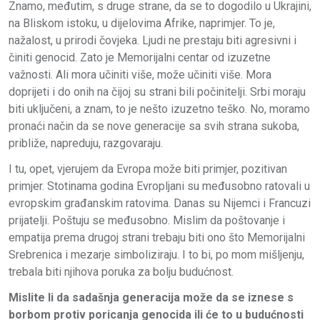
Znamo, međutim, s druge strane, da se to dogodilo u Ukrajini,
na Bliskom istoku, u dijelovima Afrike, naprimjer. To je,
nažalost, u prirodi čovjeka. Ljudi ne prestaju biti agresivni i
činiti genocid. Zato je Memorijalni centar od izuzetne
važnosti. Ali mora učiniti više, može učiniti više. Mora
doprijeti i do onih na čijoj su strani bili počinitelji. Srbi moraju
biti uključeni, a znam, to je nešto izuzetno teško. No, moramo
pronaći način da se nove generacije sa svih strana sukoba,
približe, napreduju, razgovaraju.
I tu, opet, vjerujem da Evropa može biti primjer, pozitivan
primjer. Stotinama godina Evropljani su međusobno ratovali u
evropskim građanskim ratovima. Danas su Nijemci i Francuzi
prijatelji. Poštuju se međusobno. Mislim da poštovanje i
empatija prema drugoj strani trebaju biti ono što Memorijalni
Srebrenica i mezarje simboliziraju. I to bi, po mom mišljenju,
trebala biti njihova poruka za bolju budućnost.
Mislite li da sadašnja generacija može da se iznese s
borbom protiv poricanja genocida ili će to u budućnosti