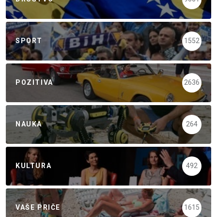
SPORT
1552
POZITIVA
2636
NAUKA
264
KULTURA
492
VAŠE PRIČE
1615