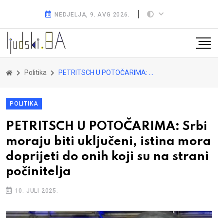
NEDJELJA, 9. AVG 2026.
Politika
PETRITSCH U POTOČARIMA: Srbi moraju biti uključeni, istina mora doprijeti do onih koji su na strani počinitelja
POLITIKA
PETRITSCH U POTOČARIMA: Srbi
moraju biti uključeni, istina mora
doprijeti do onih koji su na strani
počinitelja
10. JULI 2025.