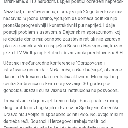
strankama, ali i s narodom, uspjeli postići određeni napredak.
Nažalost, u međuvremenu, u posljednjih 25 godina to se nije
nastavilo. S jedne strane, vjerujem da domaća politika nije
pronašla progresivniji i konstruktivniji put naprijed. I dalje
postoji problem s ustavom, s Dejtonskim sporazumom, koji
je doduše donio mir, odnosno zaustavio rat, ali nije zapravo
plan za demokratsku i uspješnu Bosnu i Hercegovinu, kazao
je za FTV Wolfgang Petritsch, bivši visoki predstavnik u BiH.
Učesnici međunarodne konferencije "Obrazovanje i
istraživanje genocida - Naša priča, naše obećanje", otvorene
danas u Potočarima kao centralna aktivnost Memorijalnog
centra Srebrenica u okviru obilježavanje 30. godišnjice
genocida, ukazali su na važnost institucionalne posvećen...
Treća stvar je da je svijet krenuo dalje. Sada postoje mnogi
drugi problemi zbog kojih ni Evropa ni Sjedinjene Američke
Države nisu voljne ni sposobne učiniti više. No, ovdje mislim
da treba reći, Bosanci i Hercegovci trebaju tražiti od