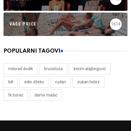
VAŠE PRIČE
1614
POPULARNI TAGOVI
milorad dodik
bruceloza
kerim alajbegović
lidl
edin džeko
rudari
zukan helez
fk borac
damir mašić