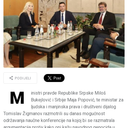
PODIJELI
M
inistri pravde Republike Srpske Miloš
Bukejlović i Srbije Maja Popović, te ministar za
ljudska i manjinska prava i društveni dijalog
Tomislav Žigmanov razmotrili su danas mogućnost
održavanja naučne konferencije na kojoj bi se razmatrala
argumentacija protiv kako oni kažu navodnog genocida u