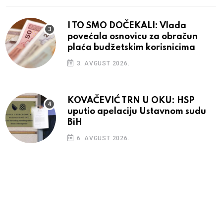
I TO SMO DOČEKALI: Vlada
povećala osnovicu za obračun
plaća budžetskim korisnicima
3. AVGUST 2026.
KOVAČEVIĆ TRN U OKU: HSP
uputio apelaciju Ustavnom sudu
BiH
6. AVGUST 2026.