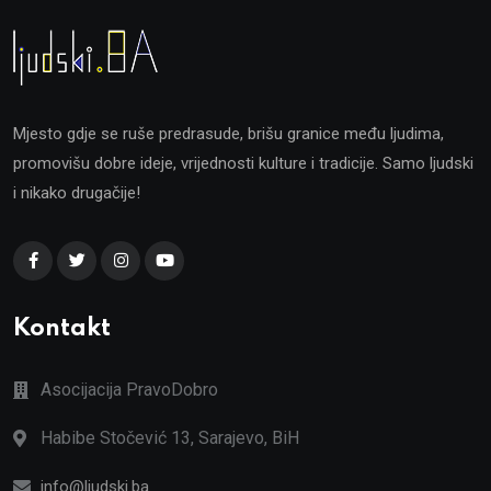
Mjesto gdje se ruše predrasude, brišu granice među ljudima,
promovišu dobre ideje, vrijednosti kulture i tradicije. Samo ljudski
i nikako drugačije!
Kontakt
Asocijacija PravoDobro
Habibe Stočević 13, Sarajevo, BiH
info@ljudski.ba