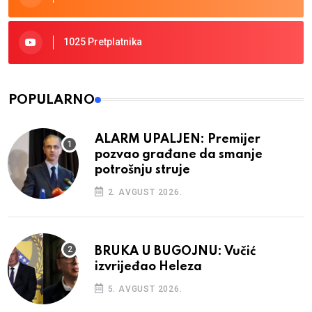
1025 Pretplatnika
POPULARNO
ALARM UPALJEN: Premijer
pozvao građane da smanje
potrošnju struje
2. AVGUST 2026.
BRUKA U BUGOJNU: Vučić
izvrijeđao Heleza
5. AVGUST 2026.