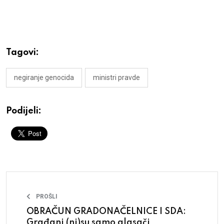
Tagovi:
negiranje genocida
ministri pravde
Podijeli:
PROŠLI
OBRAČUN GRADONAČELNICE I SDA:
Građani (ni)su samo glasači