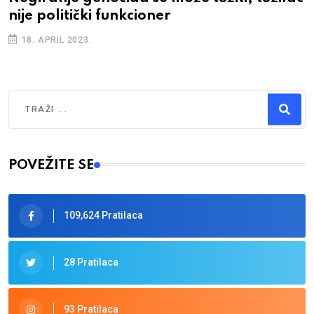
nije politički funkcioner
18. APRIL 2023.
Traži
Type 2 or more characters for results.
POVEŽITE SE
109,624 Pratilaca
28 Pratilaca
93 Pratilaca