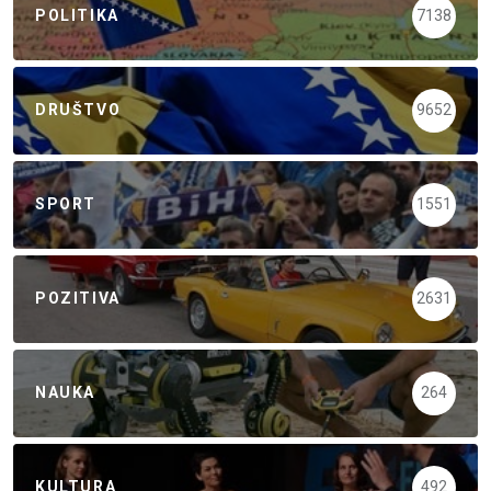
POLITIKA
7138
DRUŠTVO
9652
SPORT
1551
POZITIVA
2631
NAUKA
264
KULTURA
492