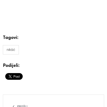
Tagovi:
nikšić
Podijeli:
PROŠLI