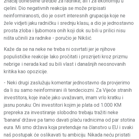
značaj donesene uredbe za radnike, ali i za ekonomiju u
cjelini. Dio negativnih reakcija se može pripisati
neinformiranosti, dio je osvrt interesnih grupacija koje ne
žele vidjeti jaku radničku i srednju klasu, a dio je jednostavno
prosta zloba i ljubomora onih koji dok su bili u prilici nisu
ništa učinili za radnike - poručio je Nikšić.
Kaže da se na neke ne treba ni osvrtati jer je njihove
populističke reakcije lako pročitati i prozrijeti kroz prizmu
nebrige i nerada kad su bili vlast i današnjih neosnovanih
kritika kao opozicije.
- Neki drugi zaslužuju komentar jednostavno da provjerimo
da li su samo neinformirani ili tendeciozni. Za Vijeće stranih
investitora, koje inače jako uvažavam, imam vrlo kratku i
jasnu poruku: Oni investitori kojim je plata od 1.000 KM
prepreka za investiranje slobodno trebaju tražiti neke
'banana' države pa tamo davati plaću radnicima od par stotina
eura. Mi smo država koja pretenduje na članstvo u EU i svaki
naš postupak će oslikavati tu ambiciju. Nikada neću pristati