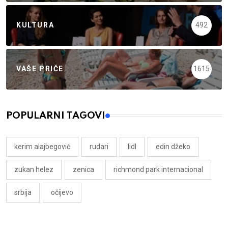
KULTURA
492
VAŠE PRIČE
1615
POPULARNI TAGOVI
kerim alajbegović
rudari
lidl
edin džeko
zukan helez
zenica
richmond park internacional
srbija
očijevo