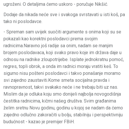
ugroženi. O detaljima ćemo uskoro - poručuje Nikšić.
Dodaje da nikada neće sve i svakoga svrstavati u isti koš, pa
tako ni poslodavce.
- Spreman sam uvijek suočiti argumente s onima koji su se
pokazali kao korektni poslodavci prema svojim
radnicima.Naravno još radije sa onim, nadam se manjim
brojem poslodavaca, koji svako pravo koje im država daje u
odnosu na radnike zloupotrijebe. Isplate jednokratnu pomoć,
regres, topli obrok, a onda im radnici moraju vratiti keš. To
sigurno nisu pošteni poslodavci i takvo ponašanje moramo
svi zajedno zaustaviti.Kome smeta socijalna pravda i
ravnopravnost, takvi svakako neće i ne trebaju biti uz nas.
Mislim da je odluka koju smo donijeli najbolja novogodišnja
čestitka radnicima, kičmi našeg društva. Svim građanima
želim sretnu Novu godinu, godinu u kojoj se nadam da ćemo
zajedno odlučno zakoračiti u bolju, stabilniju i perspektivniju
budućnost - kazao je premijer FBiH.