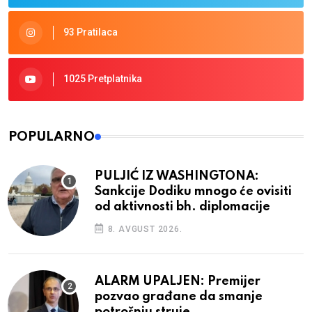
93 Pratilaca
1025 Pretplatnika
POPULARNO
PULJIĆ IZ WASHINGTONA:
Sankcije Dodiku mnogo će ovisiti
od aktivnosti bh. diplomacije
8. AVGUST 2026.
ALARM UPALJEN: Premijer
pozvao građane da smanje
potrošnju struje