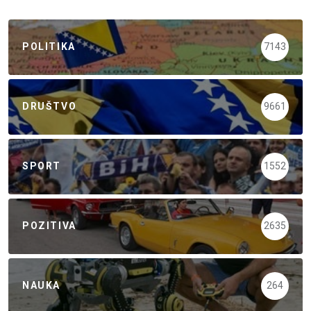
POLITIKA
7143
DRUŠTVO
9661
SPORT
1552
POZITIVA
2635
NAUKA
264