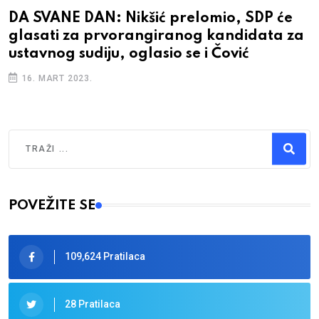
DA SVANE DAN: Nikšić prelomio, SDP će
glasati za prvorangiranog kandidata za
ustavnog sudiju, oglasio se i Čović
16. MART 2023.
Traži
Type 2 or more characters for results.
POVEŽITE SE
109,624 Pratilaca
28 Pratilaca