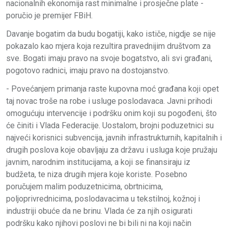
nacionalnih ekonomija rast minimalne i prosječne plate -
poručio je premijer FBiH.
Davanje bogatim da budu bogatiji, kako ističe, nigdje se nije
pokazalo kao mjera koja rezultira pravednijim društvom za
sve. Bogati imaju pravo na svoje bogatstvo, ali svi građani,
pogotovo radnici, imaju pravo na dostojanstvo.
- Povećanjem primanja raste kupovna moć građana koji opet
taj novac troše na robe i usluge poslodavaca. Javni prihodi
omogućuju intervencije i podršku onim koji su pogođeni, što
će činiti i Vlada Federacije. Uostalom, brojni poduzetnici su
najveći korisnici subvencija, javnih infrastrukturnih, kapitalnih i
drugih poslova koje obavljaju za državu i usluga koje pružaju
javnim, narodnim institucijama, a koji se finansiraju iz
budžeta, te niza drugih mjera koje koriste. Posebno
poručujem malim poduzetnicima, obrtnicima,
poljoprivrednicima, poslodavacima u tekstilnoj, kožnoj i
industriji obuće da ne brinu. Vlada će za njih osigurati
podršku kako njihovi poslovi ne bi bili ni na koji način