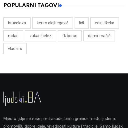
POPULARNI TAGOVI
bruceloza
kerim alajbegović
lidl
edin džeko
rudari
zukan helez
fk borac
damir mašić
vlada rs
Mjesto gdje se ruše predrasude, brišu granice među ljudima,
promovišu dobre ideje, vrijednosti kulture i tradicije. Samo ljudski