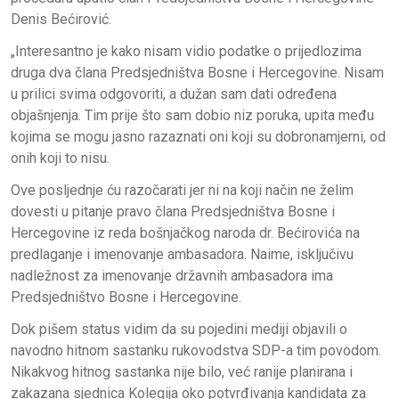
Denis Bećirović.
„Interesantno je kako nisam vidio podatke o prijedlozima
druga dva člana Predsjedništva Bosne i Hercegovine. Nisam
u prilici svima odgovoriti, a dužan sam dati određena
objašnjenja. Tim prije što sam dobio niz poruka, upita među
kojima se mogu jasno razaznati oni koji su dobronamjerni, od
onih koji to nisu.
Ove posljednje ću razočarati jer ni na koji način ne želim
dovesti u pitanje pravo člana Predsjedništva Bosne i
Hercegovine iz reda bošnjačkog naroda dr. Bećirovića na
predlaganje i imenovanje ambasadora. Naime, isključivu
nadležnost za imenovanje državnih ambasadora ima
Predsjedništvo Bosne i Hercegovine.
Dok pišem status vidim da su pojedini mediji objavili o
navodno hitnom sastanku rukovodstva SDP-a tim povodom.
Nikakvog hitnog sastanka nije bilo, već ranije planirana i
zakazana sjednica Kolegija oko potvrđivanja kandidata za