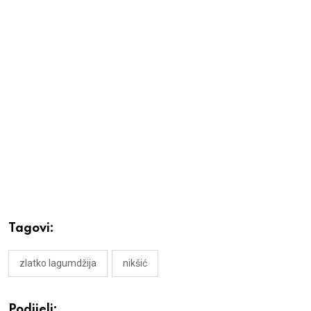
Tagovi:
zlatko lagumdžija
nikšić
Podijeli: