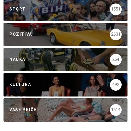
SPORT
1551
POZITIVA
2631
NAUKA
264
KULTURA
492
VAŠE PRIČE
1614