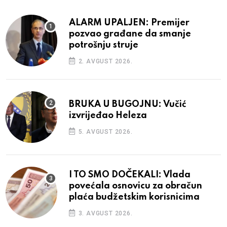
ALARM UPALJEN: Premijer
pozvao građane da smanje
potrošnju struje
2. AVGUST 2026.
BRUKA U BUGOJNU: Vučić
izvrijeđao Heleza
5. AVGUST 2026.
I TO SMO DOČEKALI: Vlada
povećala osnovicu za obračun
plaća budžetskim korisnicima
3. AVGUST 2026.