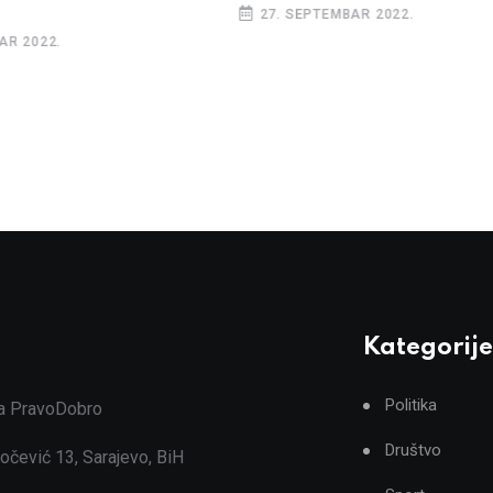
27. SEPTEMBAR 2022.
AR 2022.
Kategorije
Politika
ja PravoDobro
Društvo
očević 13, Sarajevo, BiH