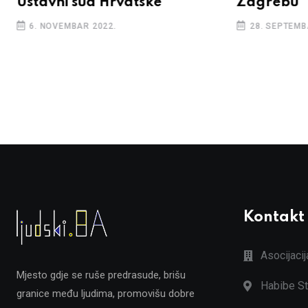
Ustavni sud Hrvatske
Zagrebu
6. NOVEMBAR 2022.
28. SEPTEMB
Kontakt
Asocijaci
Mjesto gdje se ruše predrasude, brišu
Habibe St
granice među ljudima, promovišu dobre