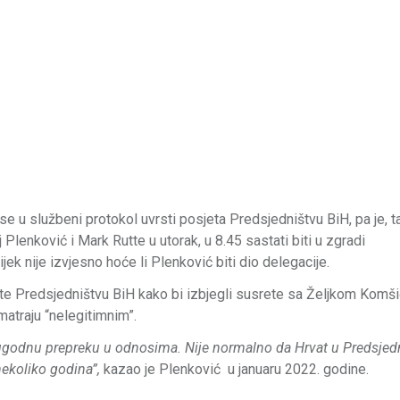
 u službeni protokol uvrsti posjeta Predsjedništvu BiH, pa je, t
lenković i Mark Rutte u utorak, u 8.45 sastati biti u zgradi
ek nije izvjesno hoće li Plenković biti dio delegacije.
te Predsjedništvu BiH kako bi izbjegli susrete sa Željkom Komš
atraju “nelegitimnim”.
ugodnu prepreku u odnosima. Nije normalno da Hrvat u Predsjed
nekoliko godina”,
kazao je Plenković u januaru 2022. godine.