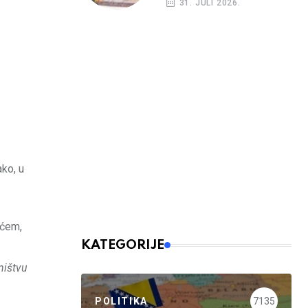
31. JULI 2026.
ako, u
ićem,
KATEGORIJE
ništvu
POLITIKA
7135