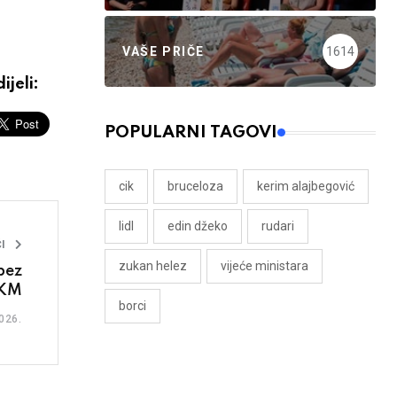
VAŠE PRIČE
1614
ijeli:
POPULARNI TAGOVI
cik
bruceloza
kerim alajbegović
lidl
edin džeko
rudari
I
zukan helez
vijeće ministara
bez
 KM
borci
026.