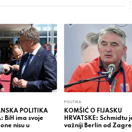
POLITIKA
KOMŠIĆ O FIJASKU
NSKA POLITIKA
HRVATSKE: Schmidtu j
 BiH ima svoje
važniji Berlin od Zagr
, one nisu u