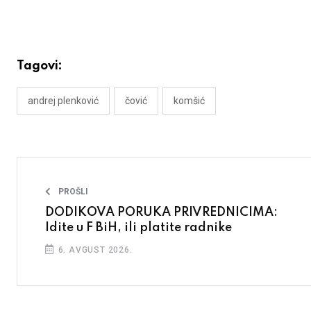
Tagovi:
andrej plenković
čović
komšić
PROŠLI
DODIKOVA PORUKA PRIVREDNICIMA:
Idite u F BiH, ili platite radnike
6. AVGUST 2026.