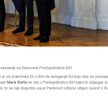
 sastanak sa članovima Predsjedništva BiH.
o je od zvaničnika EU u BiH da delegacija EU koju čine on, predsj
ijer
Mark Rutte
ne ide u Predsjedništvo BiH kako bi izbjegao s
o, to se nije dogodilo, pa je Plenković odlučio izbjeći susret s 