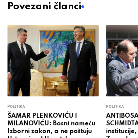
Povezani članci
POLITIKA
POLITIKA
ŠAMAR PLENKOVIĆU I
ANTIBOSA
MILANOVIĆU: Bosni nameću
SCHMIDTA:
Izborni zakon, a ne poštuju
institucije