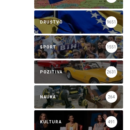
DRUŠTVO
9651
SPORT
1551
POZITIVA
2631
NAUKA
264
KULTURA
491