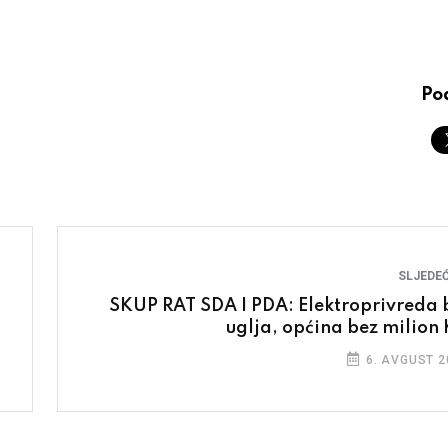
Pod
SLJEDEĆ
SKUP RAT SDA I PDA: Elektroprivreda 
uglja, općina bez milion
6. AVGUST 2