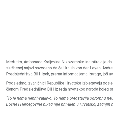
Međutim, Ambasada Kraljevine Nizozemske insistirala je da se
službenoj najavi navedeno da će Ursula von der Leyen, Andrej P
Predsjedništva BiH. Ipak, prema informacijama Istrage, još uvij
Podsjetimo, zvaničnici Republike Hrvatske izbjegavaju posje
članom Predsjedništva BIH iz reda hrvatskog naroda kojeg sm
“To je nama neprihvatljivo. To nama predstavlja ogromnu ne
Bosne i Hercegovine nikad nije primljen u Hrvatskoj zadnjih 