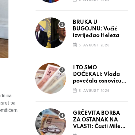
BRUKA U
BUGOJNU: Vučić
izvrijeđao Heleza
5. AVGUST 2026.
I TO SMO
DOČEKALI: Vlada
povećala osnovicu
za obračun plaća
3. AVGUST 2026.
budžetskim
ednica
korisnicima
usret sa
Komšićem.
GRČEVITA BORBA
ZA OSTANAK NA
VLASTI: Časti Mile
narodnim parama