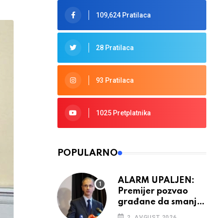
109,624 Pratilaca
28 Pratilaca
93 Pratilaca
1025 Pretplatnika
POPULARNO
ALARM UPALJEN:
Premijer pozvao
građane da smanje
potrošnju struje
2. AVGUST 2026.