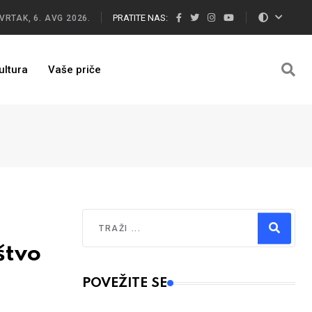
PRATITE NAS:
VRTAK, 6. AVG 2026.
ultura
Vaše priče
Traži
štvo
Type 2 or more characters for results.
POVEŽITE SE