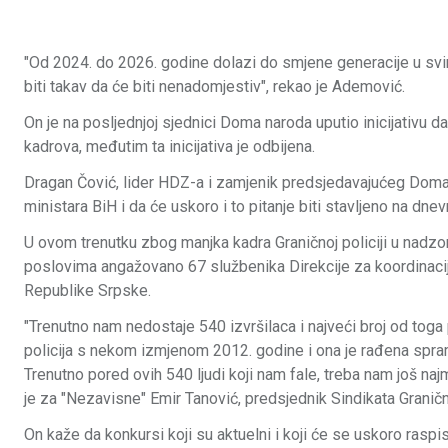
"Od 2024. do 2026. godine dolazi do smjene generacije u svim 
biti takav da će biti nenadomjestiv", rekao je Ademović.
On je na posljednjoj sjednici Doma naroda uputio inicijativu 
kadrova, međutim ta inicijativa je odbijena.
Dragan Čović, lider HDZ-a i zamjenik predsjedavajućeg Doma 
ministara BiH i da će uskoro i to pitanje biti stavljeno na dnev
U ovom trenutku zbog manjka kadra Graničnoj policiji u nadzor
poslovima angažovano 67 službenika Direkcije za koordinaciju
Republike Srpske.
"Trenutno nam nedostaje 540 izvršilaca i najveći broj od toga 
policija s nekom izmjenom 2012. godine i ona je rađena spram
Trenutno pored ovih 540 ljudi koji nam fale, treba nam još naj
je za "Nezavisne" Emir Tanović, predsjednik Sindikata Graničn
On kaže da konkursi koji su aktuelni i koji će se uskoro raspi