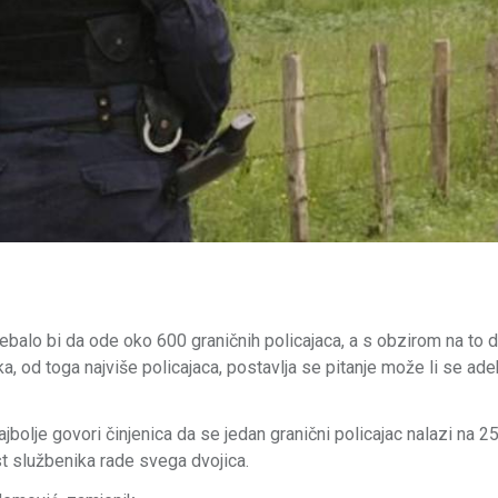
rebalo bi da ode oko 600 graničnih policajaca, a s obzirom na to 
ka, od toga najviše policajaca, postavlja se pitanje može li se ad
bolje govori činjenica da se jedan granični policajac nalazi na 2
est službenika rade svega dvojica.