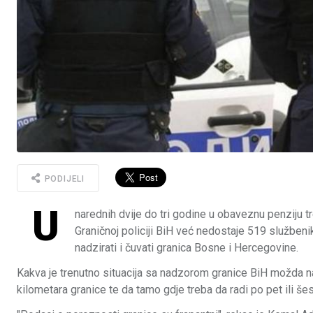
PODIJELI
U
narednih dvije do tri godine u obaveznu penziju t
Graničnoj policiji BiH već nedostaje 519 službeni
nadzirati i čuvati granica Bosne i Hercegovine.
Kakva je trenutno situacija sa nadzorom granice BiH možda naj
kilometara granice te da tamo gdje treba da radi po pet ili š