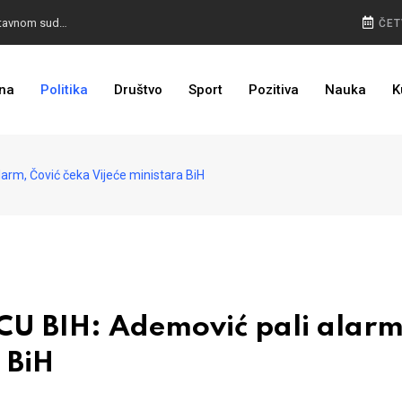
KOVAČEVIĆ TRN U OKU: HSP uputio apelaciju Ustavnom sudu BiH
ČET
NA VISINI ZADATKA: EUFOR izveo združenu vježbu kod Foče, detalji poznati
na
Politika
Društvo
Sport
Pozitiva
Nauka
K
ODLUČENO: CIK BIH kaznio stranke zbog preuranjene kampanje
m, Čović čeka Vijeće ministara BiH
 BIH: Ademović pali alarm
 BiH