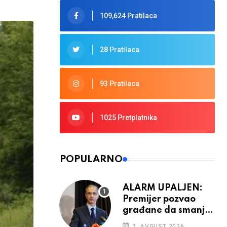
109,624 Pratilaca
28 Pratilaca
93 Pratilaca
1025 Pretplatnika
POPULARNO
ALARM UPALJEN:
Premijer pozvao
građane da smanje
potrošnju struje
2. AVGUST 2026.