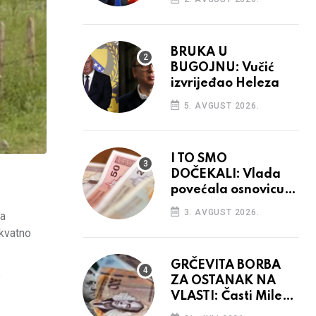
BRUKA U
BUGOJNU: Vučić
izvrijeđao Heleza
5. AVGUST 2026.
I TO SMO
DOČEKALI: Vlada
povećala osnovicu
za obračun plaća
3. AVGUST 2026.
da
budžetskim
ekvatno
korisnicima
GRČEVITA BORBA
5
ZA OSTANAK NA
VLASTI: Časti Mile
narodnim parama