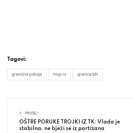
Tagovi:
granična policija
mup rs
granica bih
PROŠLI
OŠTRE PORUKE TROJKI IZ TK: Vlada je
stabilna, ne bježi se iz partizana