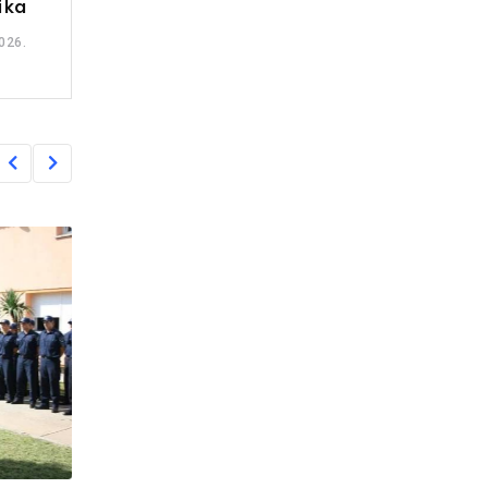
ika
026.