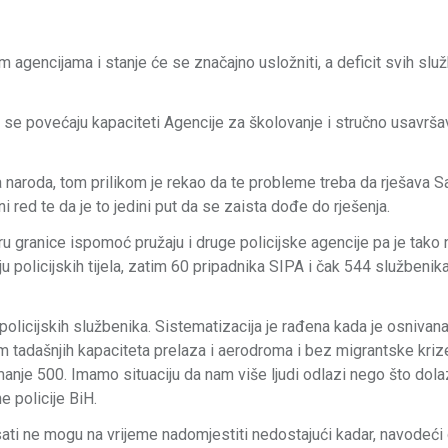
agencijama i stanje će se značajno usložniti, a deficit svih slu
da se povećaju kapaciteti Agencije za školovanje i stručno usavrša
naroda, tom prilikom je rekao da te probleme treba da rješava S
ni red te da je to jedini put da se zaista dođe do rješenja.
u granice ispomoć pružaju i druge policijske agencije pa je tako 
 policijskih tijela, zatim 60 pripadnika SIPA i čak 544 službeni
policijskih službenika. Sistematizacija je rađena kada je osnivan
 tadašnjih kapaciteta prelaza i aerodroma i bez migrantske kriz
manje 500. Imamo situaciju da nam više ljudi odlazi nego što dolaz
e policije BiH.
sati ne mogu na vrijeme nadomjestiti nedostajući kadar, navodeći 