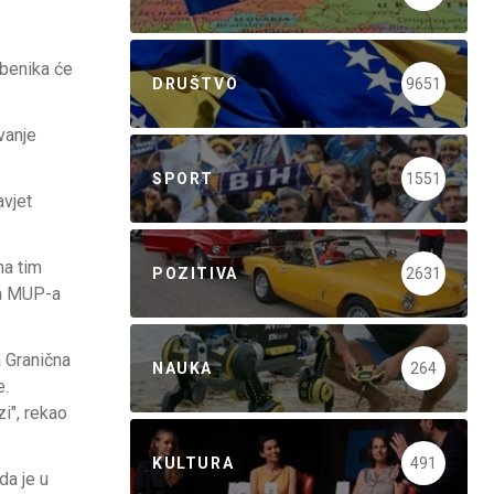
žbenika će
DRUŠTVO
9651
vanje
SPORT
1551
avjet
na tim
POZITIVA
2631
ka MUP-a
a Granična
NAUKA
264
e.
i", rekao
KULTURA
491
da je u