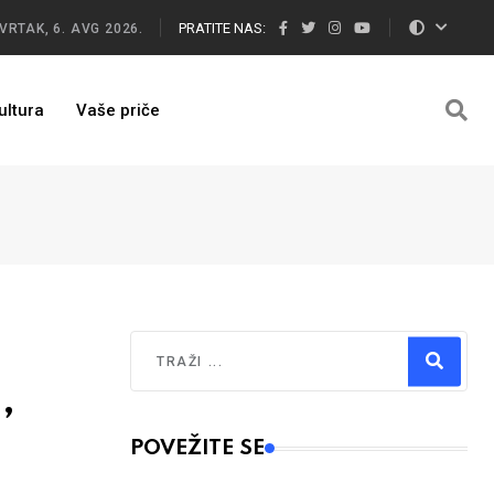
PRATITE NAS:
VRTAK, 6. AVG 2026.
ultura
Vaše priče
Traži
,
Type 2 or more characters for results.
POVEŽITE SE