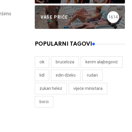
vršimo
VAŠE PRIČE
1614
POPULARNI TAGOVI
cik
bruceloza
kerim alajbegović
lidl
edin džeko
rudari
zukan helez
vijeće ministara
borci