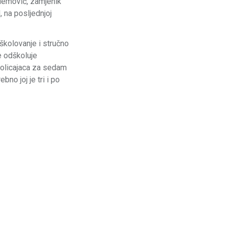
Ademović, zamjenik
 na posljednjoj
školovanje i stručno
e odškoluje
 policajaca za sedam
no joj je tri i po