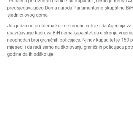
"Podaci o poroznosti granice su frapantni", rekao je Kemal 
predsjedavajućeg Doma naroda Parlamentarne skupštine BiH,
sjednici ovog doma.
Još jedan od problema koji se mogao čuti je i da Agencija za 
usavršavanje kadrova BiH nema kapacitet da u skorije vrijem
neophodan broj graničnih policajaca. Njihov kapacitet je 150
mjeseci i da radi samo na školovanju graničnih policajaca potreb
godine da ih odškoluje.