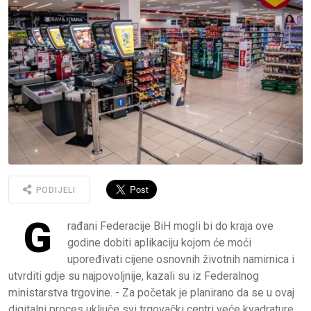
PODIJELI
G
rađani Federacije BiH mogli bi do kraja ove
godine dobiti aplikaciju kojom će moći
upoređivati cijene osnovnih životnih namirnica i
utvrditi gdje su najpovoljnije, kazali su iz Federalnog
ministarstva trgovine. - Za početak je planirano da se u ovaj
digitalni proces uključe svi trgovački centri veće kvadrature