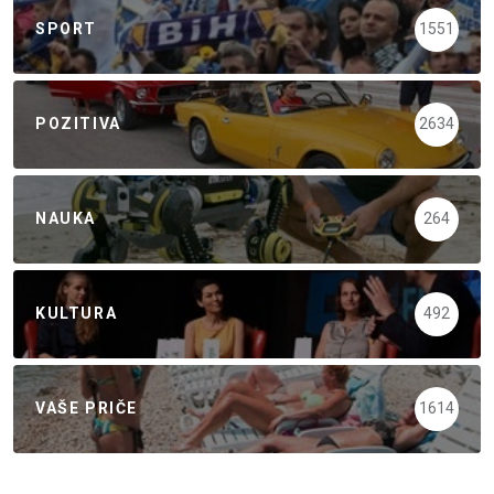
SPORT
1551
POZITIVA
2634
NAUKA
264
KULTURA
492
VAŠE PRIČE
1614