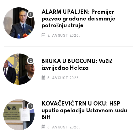
ALARM UPALJEN: Premijer
pozvao građane da smanje
potrošnju struje
2. AVGUST 2026.
BRUKA U BUGOJNU: Vučić
izvrijeđao Heleza
5. AVGUST 2026.
KOVAČEVIĆ TRN U OKU: HSP
uputio apelaciju Ustavnom sudu
BiH
6. AVGUST 2026.