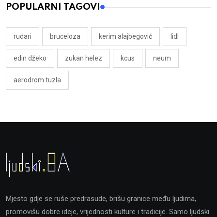
POPULARNI TAGOVI
rudari
bruceloza
kerim alajbegović
lidl
edin džeko
zukan helez
kcus
neum
aerodrom tuzla
Mjesto gdje se ruše predrasude, brišu granice među ljudima,
promovišu dobre ideje, vrijednosti kulture i tradicije. Samo ljudski