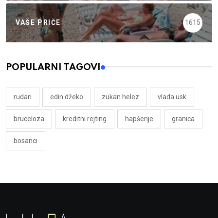
VAŠE PRIČE
1615
POPULARNI TAGOVI
rudari
edin džeko
zukan helez
vlada usk
bruceloza
kreditni rejting
hapšenje
granica
bosanci