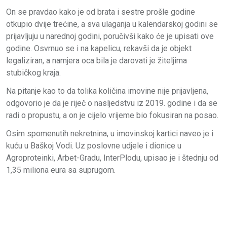
On se pravdao kako je od brata i sestre prošle godine
otkupio dvije trećine, a sva ulaganja u kalendarskoj godini se
prijavljuju u narednoj godini, poručivši kako će je upisati ove
godine. Osvrnuo se i na kapelicu, rekavši da je objekt
legaliziran, a namjera oca bila je darovati je žiteljima
stubičkog kraja.
Na pitanje kao to da tolika količina imovine nije prijavljena,
odgovorio je da je riječ o nasljedstvu iz 2019. godine i da se
radi o propustu, a on je cijelo vrijeme bio fokusiran na posao.
Osim spomenutih nekretnina, u imovinskoj kartici naveo je i
kuću u Baškoj Vodi. Uz poslovne udjele i dionice u
Agroproteinki, Arbet-Gradu, InterPlodu, upisao je i štednju od
1,35 miliona eura sa suprugom.