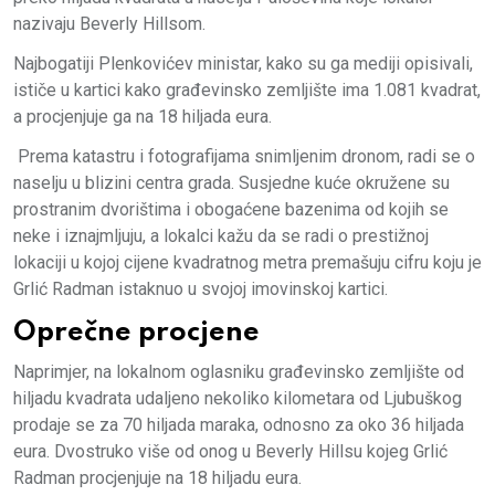
nazivaju Beverly Hillsom.
Najbogatiji Plenkovićev ministar, kako su ga mediji opisivali,
ističe u kartici kako građevinsko zemljište ima 1.081 kvadrat,
a procjenjuje ga na 18 hiljada eura.
Prema katastru i fotografijama snimljenim dronom, radi se o
naselju u blizini centra grada. Susjedne kuće okružene su
prostranim dvorištima i obogaćene bazenima od kojih se
neke i iznajmljuju, a lokalci kažu da se radi o prestižnoj
lokaciji u kojoj cijene kvadratnog metra premašuju cifru koju je
Grlić Radman istaknuo u svojoj imovinskoj kartici.
Oprečne procjene
Naprimjer, na lokalnom oglasniku građevinsko zemljište od
hiljadu kvadrata udaljeno nekoliko kilometara od Ljubuškog
prodaje se za 70 hiljada maraka, odnosno za oko 36 hiljada
eura. Dvostruko više od onog u Beverly Hillsu kojeg Grlić
Radman procjenjuje na 18 hiljadu eura.