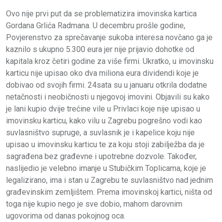
Ovo nije prvi put da se problematizira imovinska kartica
Gordana Grlića Radmana. U decembru prošle godine,
Povjerenstvo za sprečavanje sukoba interesa novčano ga je
kaznilo s ukupno 5.300 eura jer nije prijavio dohotke od
kapitala kroz četiri godine za više firmi. Ukratko, u imovinsku
karticu nije upisao oko dva miliona eura dividendi koje je
dobivao od svojih firmi. 24sata su u januaru otkrila dodatne
netačnosti i neobičnosti u njegovoj imovini. Objavili su kako
je lani kupio dvije trećine vile u Privlaci koje nije upisao u
imovinsku karticu, kako vilu u Zagrebu pogrešno vodi kao
suvlasništvo supruge, a suvlasnik je i kapelice koju nije
upisao u imovinsku karticu te za koju stoji zabilježba da je
sagrađena bez građevne i upotrebne dozvole. Također,
naslijedio je velebno imanje u Stubičkim Toplicama, koje je
legalizirano, ima i stan u Zagrebu te suvlasništvo nad jednim
građevinskim zemljištem. Prema imovinskoj kartici, ništa od
toga nije kupio nego je sve dobio, mahom darovnim
ugovorima od danas pokojnog oca.