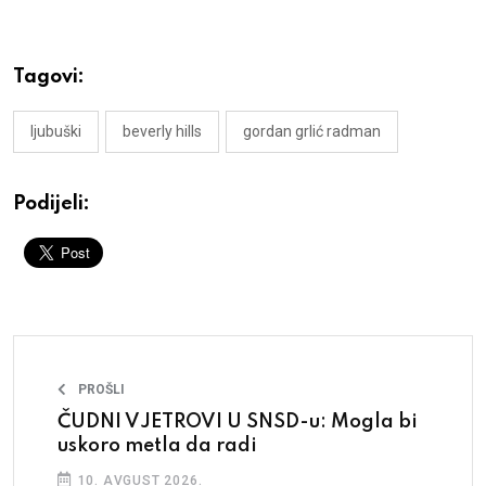
Tagovi:
ljubuški
beverly hills
gordan grlić radman
Podijeli:
PROŠLI
ČUDNI VJETROVI U SNSD-u: Mogla bi
uskoro metla da radi
10. AVGUST 2026.