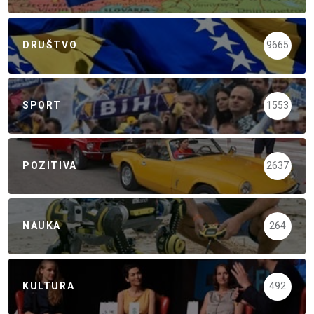
DRUŠTVO
9665
SPORT
1553
POZITIVA
2637
NAUKA
264
KULTURA
492