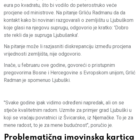
eura po kvadratu, što bi vodilo do peterostruko veće
procjene od ministrove. Na pitanje Grliću Radmanu da da
kontakt kako bi novinari razgovarali o zemljištu u Ljubuškom
koje glasi na njegovu suprugu, odgovorio je kratko: 'Dobro
ste rekli da je supruga Ljubušanka'.
Na pitanje može li razjasniti diskrepanciju između procjena
vrijednosti zemljišta, nije odgovorio.
Inače, u februaru ove godine, govoreći o pristupnim
pregovorima Bosne i Hercegovine s Evropskom unijom, Grlić
Radman je spomenuo Ljubuški.
"Svake godine ipak vidimo određeni napredak, ali on se
stječe kvalitetnim radom. Uzmite za primjer grad Ljubuški u
koji se vraćaju povratnici iz Švicarske, iz Njemačke. To je za
mene radost, to je za mene budućnost", poručio je.
Problematična imovinska kartica