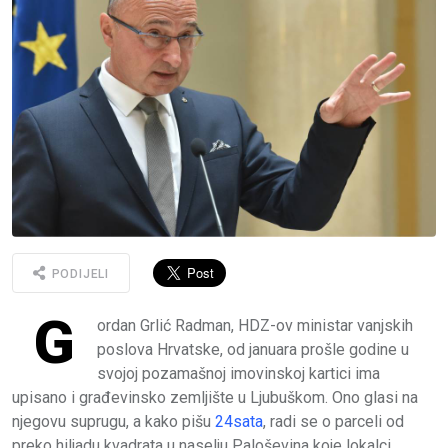
PODIJELI
G
ordan Grlić Radman, HDZ-ov ministar vanjskih
poslova Hrvatske, od januara prošle godine u
svojoj pozamašnoj imovinskoj kartici ima
upisano i građevinsko zemljište u Ljubuškom. Ono glasi na
njegovu suprugu, a kako pišu
24sata
, radi se o parceli od
preko hiljadu kvadrata u naselju Paloševina koje lokalci