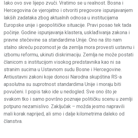
Iako ovo sve lijepo zvuči. Vratimo se u realnost. Bosna i
Hercegovina će vjerojatno i otvoriti pregovore ispunjavanjem
lakših zadataka zbog aktualnih odnosa u institucijama
Europske unije i geopolitičke situacije. Pravi posao tek tada
počinje. Godine ispunjavanja klastera, usklađivanja zakona i
pravne stečevine sa standardima Unije. Ono na što nam
stalno skreću pozornost je da zemlja mora provesti ustavnu i
izbornu reformu, ukinuti diskrimaciju. Zemlja ne može postati
članicom s institucijom visokog predstavnika kao ni sa
stranim sucima u Ustavnom sudu Bosne i Hercegovine.
Antiustavni zakoni koje donosi Narodna skupština RS-a
apsolutna su suprotnost standardima Unije i moraju biti
povučeni. I popis tako ide u nedogled. Sve ono što je
svakom tko i samo površno poznaje političku scenu u zemlji
potpuno nezamislivo. Zaključak – možda jesmo napravili
mali korak naprijed, ali smo i dalje kilometrima daleko od
članstva.