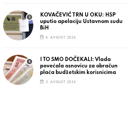
KOVAČEVIĆ TRN U OKU: HSP
uputio apelaciju Ustavnom sudu
BiH
6. AVGUST 2026.
I TO SMO DOČEKALI: Vlada
povećala osnovicu za obračun
plaća budžetskim korisnicima
3. AVGUST 2026.