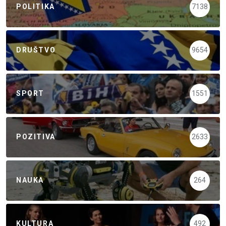
POLITIKA
7138
DRUŠTVO
9654
SPORT
1551
POZITIVA
2633
NAUKA
264
KULTURA
492