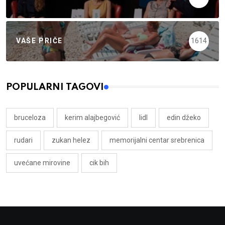
VAŠE PRIČE
1614
POPULARNI TAGOVI
bruceloza
kerim alajbegović
lidl
edin džeko
rudari
zukan helez
memorijalni centar srebrenica
uvećane mirovine
cik bih