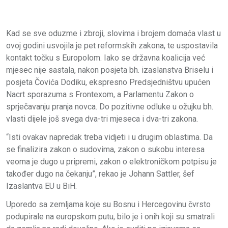
Kad se sve oduzme i zbroji, slovima i brojem domaća vlast u
ovoj godini usvojila je pet reformskih zakona, te uspostavila
kontakt točku s Europolom. Iako se državna koalicija već
mjesec nije sastala, nakon posjeta bh. izaslanstva Briselu i
posjeta Čovića Dodiku, ekspresno Predsjedništvu upućen
Nacrt sporazuma s Frontexom, a Parlamentu Zakon o
sprječavanju pranja novca. Do pozitivne odluke u ožujku bh.
vlasti dijele još svega dva-tri mjeseca i dva-tri zakona.
“Isti ovakav napredak treba vidjeti i u drugim oblastima. Da
se finalizira zakon o sudovima, zakon o sukobu interesa
veoma je dugo u pripremi, zakon o elektroničkom potpisu je
također dugo na čekanju”, rekao je Johann Sattler, šef
Izaslantva EU u BiH.
Uporedo sa zemljama koje su Bosnu i Hercegovinu čvrsto
podupirale na europskom putu, bilo je i onih koji su smatrali