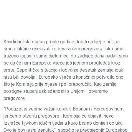
Kandidacijski status prošle godine dobili na lijepe oči, pa
smo olakšice očekivali i s otvaranjem pregovora. Iako smo
traženo ispunili samo djelomice, do zadnjeg dana nadali smo
se da će nam Europsko vijeće još jednom progledati kroz
prste. Gepolitička situacija i lobiranje desetak zemalja ipak
nisu bili dovoljni. Europsko vijeće u konačnici potvrdilo ono
što je Komisija prije mjese i pol preporučila. Kad zemlja
postigne stupanj usklađenosti s Unijom - otvaramo
pregovore.
“Poduzet je veoma važan korak s Bosnom i Hercegovinom,
jer ćemo otvoriti pregovore i Komisija će objaviti novo
izvješće tijwkom idućih tjedana kako bismo donijeli odluku.
Ovo je povijesni trenutak”, saopćio je predsjednik Europskog