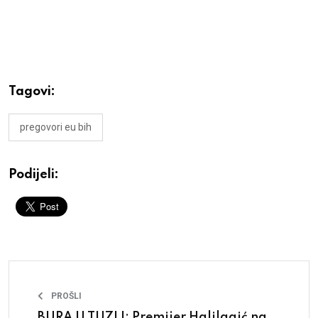
Tagovi:
pregovori eu bih
Podijeli:
PROŠLI
BURA U TUZLI: Premijer Halilagić na