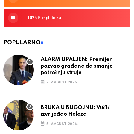
1025 Pretplatnika
POPULARNO
ALARM UPALJEN: Premijer
pozvao građane da smanje
potrošnju struje
2. AVGUST 2026.
BRUKA U BUGOJNU: Vučić
izvrijeđao Heleza
5. AVGUST 2026.