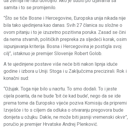
da zemlja ne radi dovoljno. Ako je suditi po izjavama sa
samita i to se promijenilo.
“Što se tiče Bosne i Hercegovine, Europska unija nikada nije
bila tako ujedinjena kao danas. Svih 27 članica su složne o
ovom pitanju i to je izuzetno pozitivna poruka. Zasad se čini
da nema stvarnih, političkih prepreka za sljedeći korak, osim
ispunjavanja kriterija. Bosna i Hercegovina je postigla svoj
cilj”, istaknuo je premijer Slovenije Robert Golob.
A te ujedinjene postave više neće biti nakon lipnja iduće
godine i izbora u Uniji. Stoga i u Zaključcima precizirali. Rok i
konačni sud:
“Ožujak. Toga nije bilo u nacrtu. To smo dodali. To i jeste
cijela poanta, da ne bude ‘bit će kad bude’, nego da se ide
prema tome da Europsko vijeće poziva Komisiju da pripremi
Izvješće i to s ciljem da odluka o otvaranju pregovora bude
donijeta u ožujku. Dakle, ne može biti jasniji vremenski okvir”,
poručio je premijer Hrvatske Andrej Plenković.