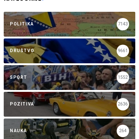
POLITIKA
7143
DRUŠTVO
9661
SPORT
1552
POZITIVA
2636
NAUKA
264