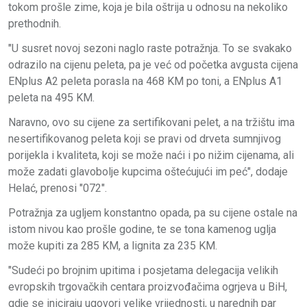
tokom prošle zime, koja je bila oštrija u odnosu na nekoliko
prethodnih.
"U susret novoj sezoni naglo raste potražnja. To se svakako
odrazilo na cijenu peleta, pa je već od početka avgusta cijena
ENplus A2 peleta porasla na 468 KM po toni, a ENplus A1
peleta na 495 KM.
Naravno, ovo su cijene za sertifikovani pelet, a na tržištu ima
nesertifikovanog peleta koji se pravi od drveta sumnjivog
porijekla i kvaliteta, koji se može naći i po nižim cijenama, ali
može zadati glavobolje kupcima oštećujući im peć", dodaje
Helać, prenosi "072".
Potražnja za ugljem konstantno opada, pa su cijene ostale na
istom nivou kao prošle godine, te se tona kamenog uglja
može kupiti za 285 KM, a lignita za 235 KM.
"Sudeći po brojnim upitima i posjetama delegacija velikih
evropskih trgovačkih centara proizvođačima ogrjeva u BiH,
gdje se iniciraju ugovori velike vrijednosti, u narednih par