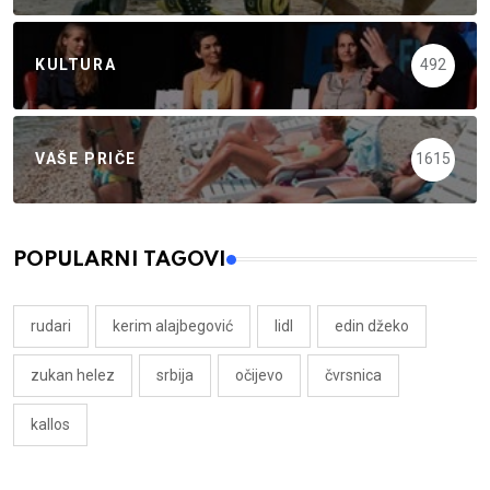
KULTURA
492
VAŠE PRIČE
1615
POPULARNI TAGOVI
rudari
kerim alajbegović
lidl
edin džeko
zukan helez
srbija
očijevo
čvrsnica
kallos