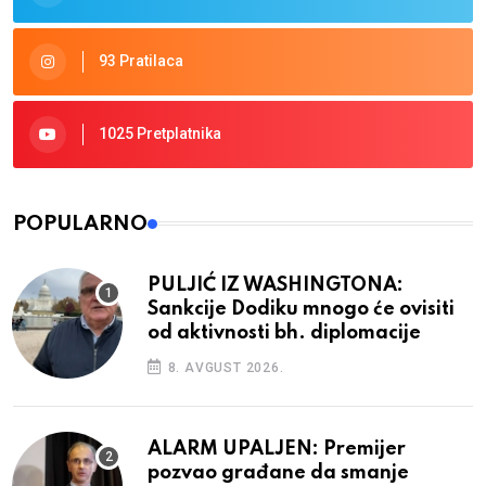
93 Pratilaca
1025 Pretplatnika
POPULARNO
PULJIĆ IZ WASHINGTONA:
Sankcije Dodiku mnogo će ovisiti
od aktivnosti bh. diplomacije
8. AVGUST 2026.
ALARM UPALJEN: Premijer
pozvao građane da smanje