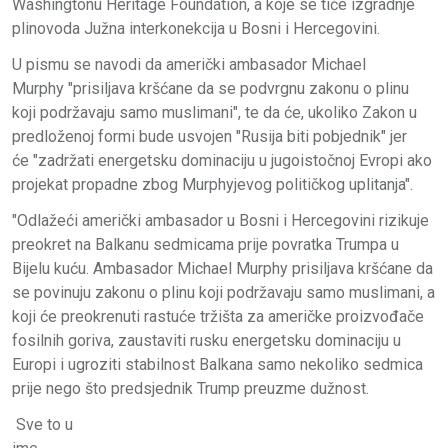
Washingtonu Heritage Foundation, a koje se tiče izgradnje
plinovoda Južna interkonekcija u Bosni i Hercegovini.
U pismu se navodi da američki ambasador Michael
Murphy "prisiljava kršćane da se podvrgnu zakonu o plinu
koji podržavaju samo muslimani", te da će, ukoliko Zakon u
predloženoj formi bude usvojen "Rusija biti pobjednik" jer
će "zadržati energetsku dominaciju u jugoistočnoj Evropi ako
projekat propadne zbog Murphyjevog političkog uplitanja".
"Odlažeći američki ambasador u Bosni i Hercegovini rizikuje
preokret na Balkanu sedmicama prije povratka Trumpa u
Bijelu kuću. Ambasador Michael Murphy prisiljava kršćane da
se povinuju zakonu o plinu koji podržavaju samo muslimani, a
koji će preokrenuti rastuće tržišta za američke proizvođače
fosilnih goriva, zaustaviti rusku energetsku dominaciju u
Europi i ugroziti stabilnost Balkana samo nekoliko sedmica
prije nego što predsjednik Trump preuzme dužnost.
Sve to u