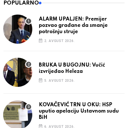
POPULARNO
ALARM UPALJEN: Premijer
pozvao građane da smanje
potrošnju struje
2. AVGUST 2026.
BRUKA U BUGOJNU: Vučić
izvrijeđao Heleza
5. AVGUST 2026.
KOVAČEVIĆ TRN U OKU: HSP
uputio apelaciju Ustavnom sudu
BiH
6. AVGUST 2026.