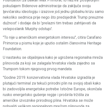
Foundation za Balkan Max Primorac to naziva 'posljednjim
pokušajem Bidenove administracije da zaključa svoju
ljevičarsku ideologiju i izazove još jednu globalnu krizu samo
nekoliko sedmica prije nego što predsjednik Trump preuzme
dužnost' i dodaje da bi 'prelazni tim trebao zahtijevati da
veleposlanik Murphy odstupi'.
"To nije u američkom energetskom interesu", citira Carafano
Primorca u pismu koje je uputio ostalim članovima Heritage
Foundation.
U nastavku se objašnjava kako je ugrožena regionalna mreža
plinovoda za koji se zalagala hrvatska vlada zajedno sa
Trumpom tokom njegovog prvog mandata.
"Godine 2019. konzervativna vlada Hrvatske izgradila je
plutajući terminal za tekući prirodni plin na svojoj obali kako
bi zadovoljila energetske potrebe Istočne Europe, okončala
rusko energetsko gušenje regije i proširila tržišta za
američke izvoznike prirodnog plina. Hrvatska se može
pohvaliti velikom regionalnom mrežom plinovoda za