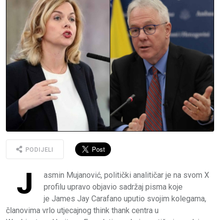
PODIJELI
J
asmin Mujanović, politički analitičar je na svom X
profilu upravo objavio sadržaj pisma koje
je James Jay Carafano uputio svojim kolegama,
članovima vrlo utjecajnog think thank centra u