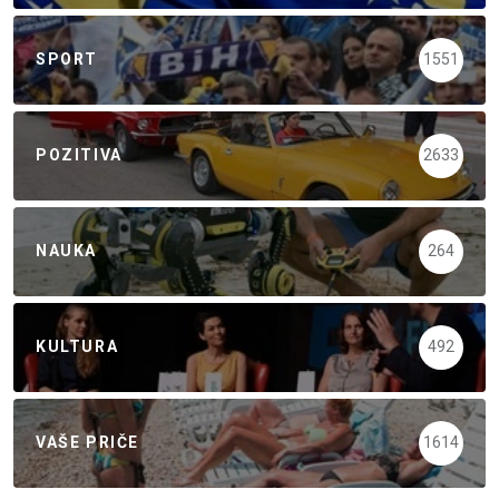
SPORT
1551
POZITIVA
2633
NAUKA
264
KULTURA
492
VAŠE PRIČE
1614