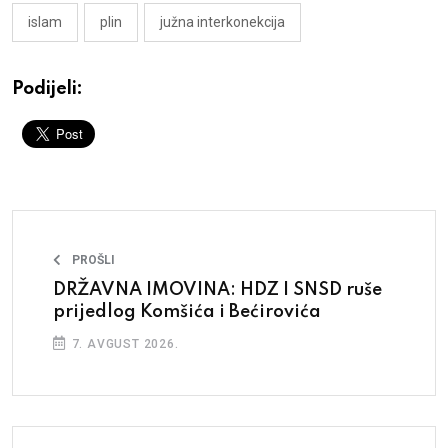
islam
plin
južna interkonekcija
Podijeli:
PROŠLI
DRŽAVNA IMOVINA: HDZ I SNSD ruše
prijedlog Komšića i Bećirovića
7. AVGUST 2026.