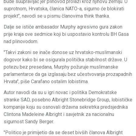
bude suupravljač jer plinovod prolazi kroz njihovu zemlju. U
suprotnom, Hrvatska, članica NATO-a, sigurno će blokirati
projekt", navodi se u pismu članovima think thanka.
Dalje se ističe ambasador Murphy agresivno gura zakon
prije kraja ove sedmice koji bi uspostavio kontrolu BH Gasa
nad plinovodom.
"Takvi zakoni se inače donose uz hrvatsko-muslimanski
dogovor kako bi se osigurala politička stabilnost države. U
potezu bez presedana, Murphy požuruje muslimanske
parlamentarce da ga izglasaju bez učestvovanja prozapadnih
Hrvata", piše Carafano ostalim lobistima.
Autor navodi da su u igri novac i politika Demokratske
stranke SAD, posebno Albright Stonebridge Group, lobističke
kompanije koju su osnovali državna sekretrka predsjednika
Clintona Madeleine Albright i savjetnik za nacionalnu
sigurnost Sandy Berger.
"Politico je primijetio da se deset bivših članova Albright