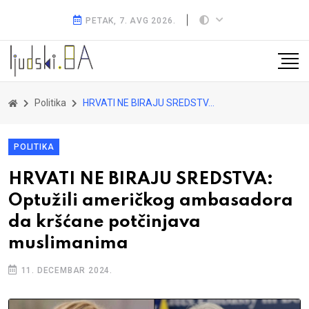
PETAK, 7. AVG 2026.
Politika
HRVATI NE BIRAJU SREDSTVA: Optužili američkog ambasadora da kršćane potčinjava muslimanima
POLITIKA
HRVATI NE BIRAJU SREDSTVA:
Optužili američkog ambasadora
da kršćane potčinjava
muslimanima
11. DECEMBAR 2024.