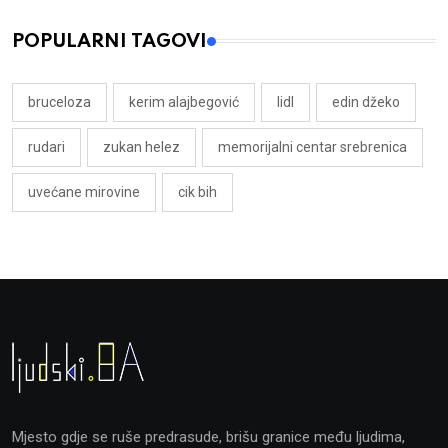
POPULARNI TAGOVI
bruceloza
kerim alajbegović
lidl
edin džeko
rudari
zukan helez
memorijalni centar srebrenica
uvećane mirovine
cik bih
Mjesto gdje se ruše predrasude, brišu granice među ljudima,