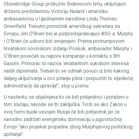
Stonebridge Group pridružilo Bidenovom timu, uključujući
državnu predstavnicu Victoriju Nuland i američku
ambasadoricu u Ujedinjenim narodima Lindu Thomas-
Greenfield. Trenutni pomoćnik američkog sekretara za
Evropu Jim O’Brien bio je potpredsjedavajući ASG-a. Murphy
i O'Brien će uskoro biti smijenjeni. Prema protrumpovom
hrvatskom novinskom izdanju Poskok, ambasador Murphy i
O’Brien povećali su napore kompanije u kontaktu s BH
Gasom. Primorac to naziva ‘eklatantnim sukobom interesa
naših diplomata. Trebali bi se odmah povući iz bilo kakvog
daljeg uključivanja u ovo pitanje plina i prepustiti to sljedećoj
administraciji da upravlja'”, stoji u pismu.
U nastavku se objašnjava ko će biti pobjednici i poraženi u
tom slučaju, navode se tri zaključka. Tvrdi se ako Zakon u
ovoj formi bude usvojen Rusija će biti pobjednik jer će
navodno zadržati energetsku dominaciju u jugoistočnoj
Evropi “ako projekat propadne zbog Murphyjevog političkog
uplitanja”.