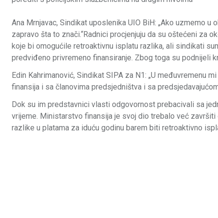
Ana Mrnjavac, Sindikat uposlenika UIO BiH: „Ako uzmemo u obz
zapravo šta to znači.“Radnici procjenjuju da su oštećeni za 
koje bi omogućile retroaktivnu isplatu razlika, ali sindikati sum
predviđeno privremeno finansiranje. Zbog toga su podnijeli kr
Edin Kahrimanović, Sindikat SIPA za N1: „U međuvremenu mi 
finansija i sa članovima predsjedništva i sa predsjedavajućom
Dok su im predstavnici vlasti odgovornost prebacivali sa jedn
vrijeme. Ministarstvo finansija je svoj dio trebalo već završiti
razlike u platama za iduću godinu barem biti retroaktivno isp