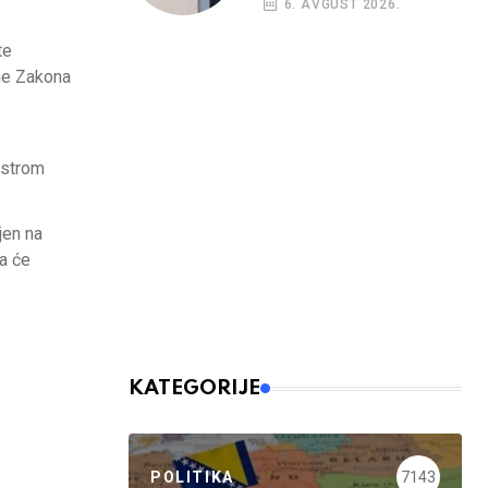
6. AVGUST 2026.
te
ene Zakona
istrom
jen na
da će
KATEGORIJE
POLITIKA
7143