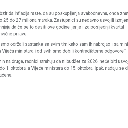
ir da inflacija raste, da su poskupljenja svakodnevna, onda zna
oko 25 do 27 miliona maraka. Zastupnici su nedavno usvojili izmj
njaju da će se to desiti ove godine, jer je i za posljednji kvartal
ivične prijave.
smo održali sastanke sa svim tim kako sam ih nabrojao i sa min
 Vijeća ministara i od svih smo dobili kontradiktorne odgovore.“
ih na druge, radnici strahuju da ni budžet za 2026. neće biti usvo
 do 1. oktobra, a Vijeće ministara do 15. oktobra. Ipak, nadaju se 
laćene.