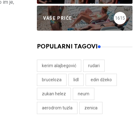
 im je,
VAŠE PRIČE
1615
POPULARNI TAGOVI
kerim alajbegović
rudari
bruceloza
lidl
edin džeko
zukan helez
neum
aerodrom tuzla
zenica