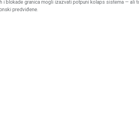
h i blokade granica mogli izazvati potpuni kolaps sistema — ali to
konski predviđene.