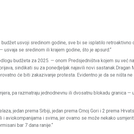
 budžet usvoji sredinom godine, sve bi se isplatilo retroaktivno 
 usvaja se sredinom ili krajem godine, što je apsurd.“
rijedlogu budžeta za 2025. — onom Predsjedništva kojem su već nal
ijava, sindikati su za ponedjeljak najavili novi sastanak.Dragan 
rovatno će biti zakazivanje protesta. Evidentno je da se ništa ne
 mjera, pa razmatraju jednodnevnu ili dvosatnu blokadu granica — 
elaza, jedan prema Srbiji, jedan prema Crnoj Gori i 2 prema Hrvat
ili i aviokompanijama i svima, jer ovamo se može nekako usmjerit
rmisani bar 7 dana ranije.“