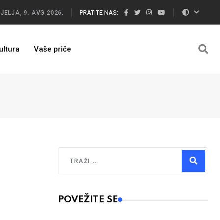
PRATITE NAS:
JELJA, 9. AVG 2026.
ultura
Vaše priče
Traži
Type 2 or more characters for results.
POVEŽITE SE