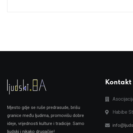
Kontakt
Asocijaci
Mjesto gdje se ruše predrasude, brišu
Habibe St
granice među ljudima, promovišu dobre
ideje, vrijednosti kulture i tradicije. Samo
info@ljuds
ljudski i nikako drugačije!