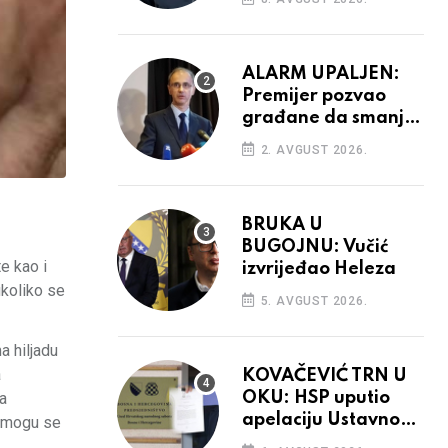
aktivnosti bh.
diplomacije
ALARM UPALJEN:
Premijer pozvao
građane da smanje
potrošnju struje
2. AVGUST 2026.
BRUKA U
BUGOJNU: Vučić
e kao i
izvrijeđao Heleza
ukoliko se
5. AVGUST 2026.
a hiljadu
a
KOVAČEVIĆ TRN U
OKU: HSP uputio
ta
apelaciju Ustavnom
e mogu se
sudu BiH