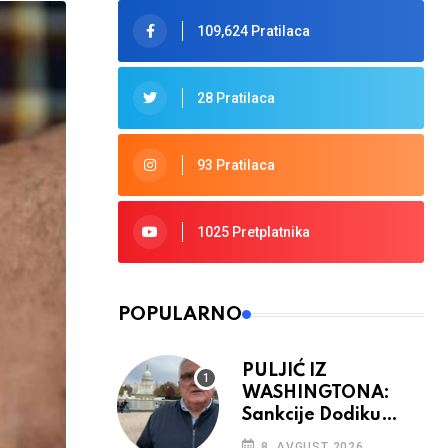
109,624 Pratilaca
28 Pratilaca
93 Pratilaca
1025 Pretplatnika
POPULARNO
PULJIĆ IZ
WASHINGTONA:
Sankcije Dodiku
mnogo će ovisiti od
8. AVGUST 2026.