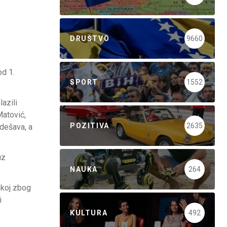
DRUŠTVO
9660
od 1.
SPORT
1552
azili
Matović,
POZITIVA
2635
 dešava, a
uz
NAUKA
264
skoj zbog
i
KULTURA
492