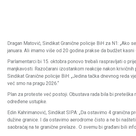
Dragan Matović, Sindikat Granične policije BiH za N1: „Ako se
januara. Ali imamo više od 20 godina prakse da budžet kasni —
Parlamentarci bi 15. oktobra ponovo trebali raspravljati o p
manjkavosti. Razočarani izostankom reakcije nakon krivičnih pr
Sindikat Granične policije BiH: „Jedina tačka dnevnog reda vje
već smo na pragu 2026.“
Plan za proteste već postoji. Obustava rada bila bi preteška
određene ustupke.
Edin Kahrimanović, Sindikat SIPA: „Da ostavimo 4 granična pr
dužine granice. I da ostavimo aerodrome čisto a ne bi naštet
saobraćaj na te granične prelaze.. O svemu bi građani bili info