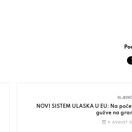
Pod
SLJEDEĆ
NOVI SISTEM ULASKA U EU: Na poče
gužve na gran
9. AVGUST 2