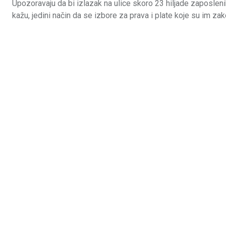
Upozoravaju da bi izlazak na ulice skoro 23 hiljade zaposleni
kažu, jedini način da se izbore za prava i plate koje su im za