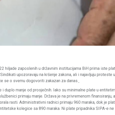
 hiljade zaposlenih u državnim institucijama BiH prima iste plat
Sindikati upozoravaju na kršenje zakona, ali i najavljuju proteste 
 će se o svemu dogovoriti zakazan za danas.
e i duplo manje od prosječnih. Iako su minimalne plate u entitetim
službenici primaju manje. Država je na privremenom finansiranju, 
rala rasti. Administrativni radnici primaju 960 maraka, dok je pla
ntitetske kolegice sa 890 maraka. Ni plate pripadnika SIPA-e n