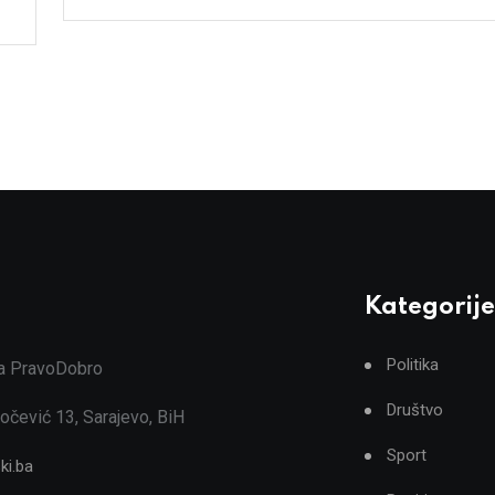
Kategorije
Politika
ja PravoDobro
Društvo
očević 13, Sarajevo, BiH
Sport
ki.ba