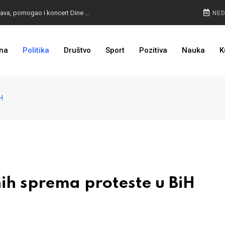
JAHORINA PUNA: Gosti stigli od Vardara do Triglava, pomogao i koncert Dine Merlina
NED
GENERAL PODIGAO BURU: Brčko kao mjesto mogućeg novog sukoba
na
Politika
Društvo
Sport
Pozitiva
Nauka
K
CESTA KOJA ŽIVOT ZNAČI: BiH dobija nova 44 kilometra autoceste, radovi kreću uskoro
H
h sprema proteste u BiH