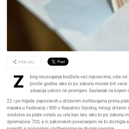
PODIJELI
Z
bog neusvajanja budžeta već mjesecima, više od 22
prošle godine iako bi po zakonu morale biti veće. 
situacija uskoro ne promijeni. Sastanak na kojem
22 i po hiljade zaposlenih u državnim institucijama prima plat
maraka u Federaciji i 900 u Republici Srpskoj, mnogi državni 
sredstva za plate ostala su ista kao lani, iako bi po zakonu mo
spremačice 720, a ni zakonskim povećanjem ne bi dostigla e
porediti s policijskim službenicima na drugim nivoima