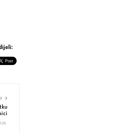
ijeli:
I
tku
ici
026.