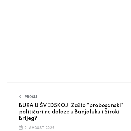
PROŠLI
BURA U ŠVEDSKOJ: Zašto "probosanski"
političari ne dolaze u Banjaluku i Široki
Brijeg?
9. AVGUST 2026.