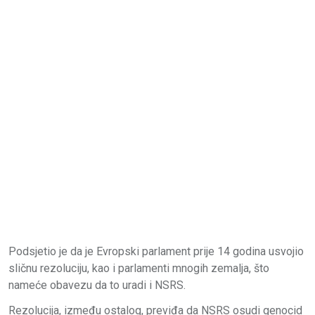
Podsjetio je da je Evropski parlament prije 14 godina usvojio
sličnu rezoluciju, kao i parlamenti mnogih zemalja, što
nameće obavezu da to uradi i NSRS.
Rezolucija, između ostalog, previđa da NSRS osudi genocid