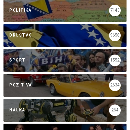
POLITIKA
7143
DRUŠTVO
9658
SPORT
1552
POZITIVA
2634
NAUKA
264