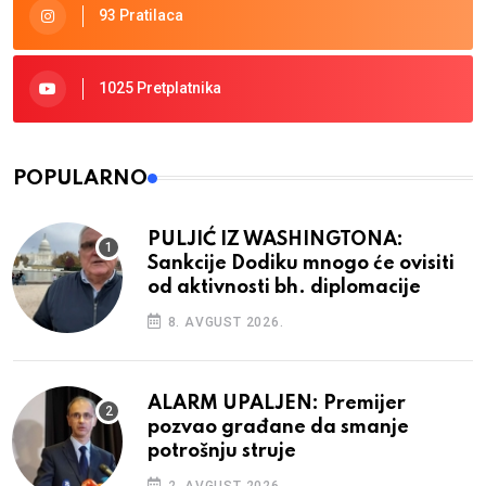
93 Pratilaca
1025 Pretplatnika
POPULARNO
PULJIĆ IZ WASHINGTONA:
Sankcije Dodiku mnogo će ovisiti
od aktivnosti bh. diplomacije
8. AVGUST 2026.
ALARM UPALJEN: Premijer
pozvao građane da smanje
potrošnju struje
2. AVGUST 2026.