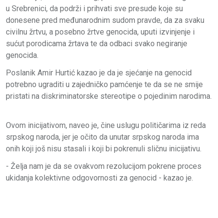
u Srebrenici, da podrži i prihvati sve presude koje su
donesene pred međunarodnim sudom pravde, da za svaku
civilnu žrtvu, a posebno žrtve genocida, uputi izvinjenje i
sućut porodicama žrtava te da odbaci svako negiranje
genocida.
Poslanik Amir Hurtić kazao je da je sjećanje na genocid
potrebno ugraditi u zajedničko pamćenje te da se ne smije
pristati na diskriminatorske stereotipe o pojedinim narodima.
Ovom inicijativom, naveo je, čine uslugu političarima iz reda
srpskog naroda, jer je očito da unutar srpskog naroda ima
onih koji još nisu stasali i koji bi pokrenuli sličnu inicijativu.
- Želja nam je da se ovakvom rezolucijom pokrene proces
ukidanja kolektivne odgovornosti za genocid - kazao je.