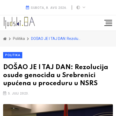
SUBOTA, 8. AVG 2026.
Politika
DOŠAO JE I TAJ DAN: Rezolucija osude genocida u Srebrenici upućena u proceduru u NSRS
POLITIKA
DOŠAO JE I TAJ DAN: Rezolucija
osude genocida u Srebrenici
upućena u proceduru u NSRS
5. JULI 2023.