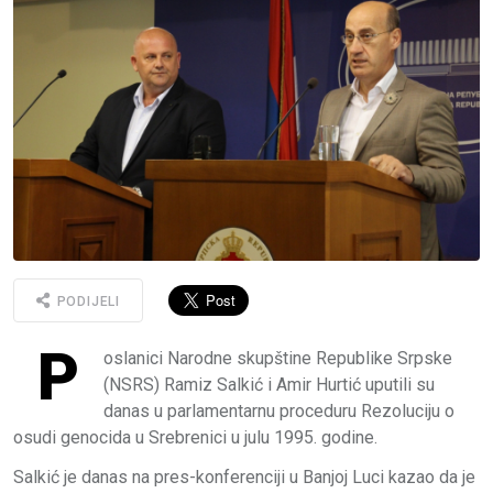
PODIJELI
P
oslanici Narodne skupštine Republike Srpske
(NSRS) Ramiz Salkić i Amir Hurtić uputili su
danas u parlamentarnu proceduru Rezoluciju o
osudi genocida u Srebrenici u julu 1995. godine.
Salkić je danas na pres-konferenciji u Banjoj Luci kazao da je