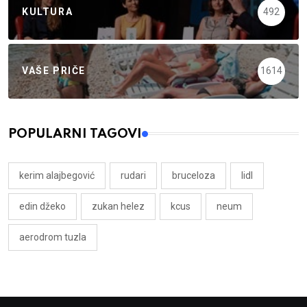
KULTURA
492
VAŠE PRIČE
1614
POPULARNI TAGOVI
kerim alajbegović
rudari
bruceloza
lidl
edin džeko
zukan helez
kcus
neum
aerodrom tuzla