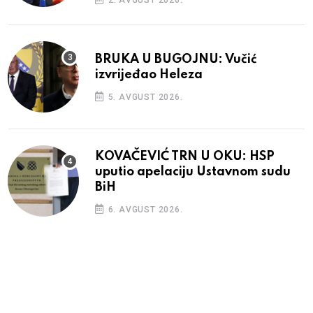
BRUKA U BUGOJNU: Vučić
izvrijeđao Heleza
5. AVGUST 2026.
KOVAČEVIĆ TRN U OKU: HSP
uputio apelaciju Ustavnom sudu
BiH
6. AVGUST 2026.