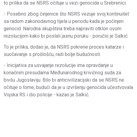
to prilika da se NSRS očituje u vezi genocida u Srebrenici.
- Posebno zbog činjenice što NSRS vezuje svoj kontinuitet
sa radom zakonodavnog tijela u periodu kada je počinjen
genocid. Narodna skupština treba napraviti otklon ovom
rezolucijom kako bi poslali jasnu poruku - poručio je Salkić.
To je prilika, dodao je, da NSRS pokrene proces katarze i
suočavanje s prošlošću, radi bolje budućnosti.
- Inicijativa za usvajanje rezolucije ima opravdanje u
konačnim presudama Međunarodnog krivičnog suda za
bivšu Jugoslaviju. Bilo bi anticivilizacijski da se NSRS ne
očituje o tome, budući da je u izvršenju genocida učestvovala
Vojska RS i dio policije - kazao je Salkić.