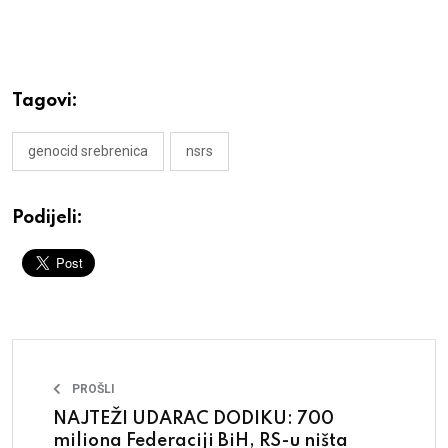
Tagovi:
genocid srebrenica
nsrs
Podijeli:
PROŠLI
NAJTEŽI UDARAC DODIKU: 700
miliona Federaciji BiH, RS-u ništa