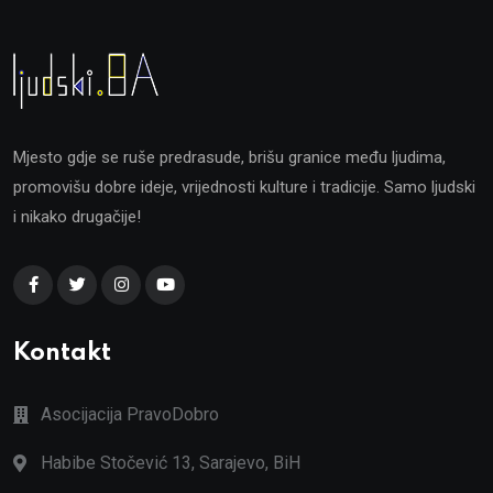
Mjesto gdje se ruše predrasude, brišu granice među ljudima,
promovišu dobre ideje, vrijednosti kulture i tradicije. Samo ljudski
i nikako drugačije!
Kontakt
Asocijacija PravoDobro
Habibe Stočević 13, Sarajevo, BiH