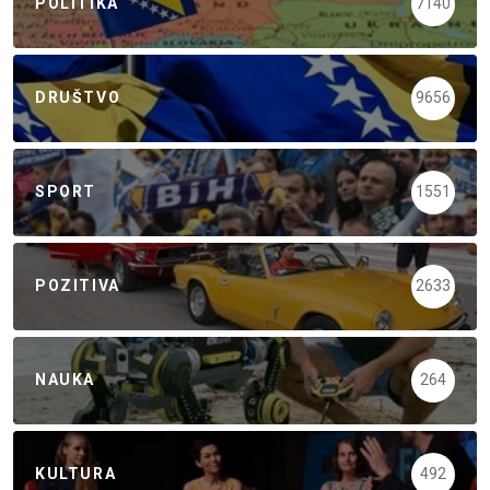
POLITIKA
7140
DRUŠTVO
9656
SPORT
1551
POZITIVA
2633
NAUKA
264
KULTURA
492