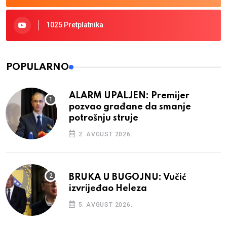
1025 Pretplatnika
POPULARNO
ALARM UPALJEN: Premijer
pozvao građane da smanje
potrošnju struje
2. AVGUST 2026.
BRUKA U BUGOJNU: Vučić
izvrijeđao Heleza
5. AVGUST 2026.