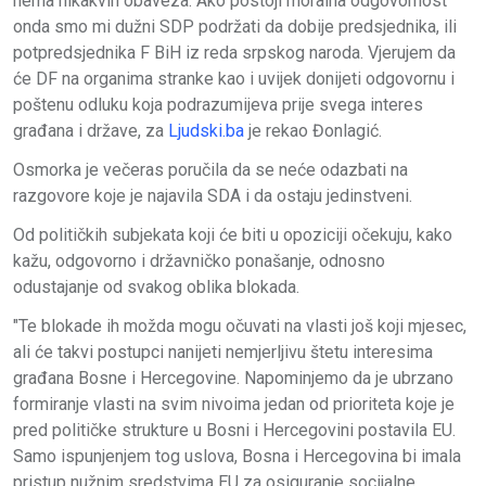
nema nikakvih obaveza. Ako postoji moralna odgovornost
onda smo mi dužni SDP podržati da dobije predsjednika, ili
potpredsjednika F BiH iz reda srpskog naroda. Vjerujem da
će DF na organima stranke kao i uvijek donijeti odgovornu i
poštenu odluku koja podrazumijeva prije svega interes
građana i države, za
Ljudski.ba
je rekao Đonlagić.
Osmorka je večeras poručila da se neće odazbati na
razgovore koje je najavila SDA i da ostaju jedinstveni.
Od političkih subjekata koji će biti u opoziciji očekuju, kako
kažu, odgovorno i državničko ponašanje, odnosno
odustajanje od svakog oblika blokada.
"Te blokade ih možda mogu očuvati na vlasti još koji mjesec,
ali će takvi postupci nanijeti nemjerljivu štetu interesima
građana Bosne i Hercegovine. Napominjemo da je ubrzano
formiranje vlasti na svim nivoima jedan od prioriteta koje je
pred političke strukture u Bosni i Hercegovini postavila EU.
Samo ispunjenjem tog uslova, Bosna i Hercegovina bi imala
pristup nužnim sredstvima EU za osiguranje socijalne