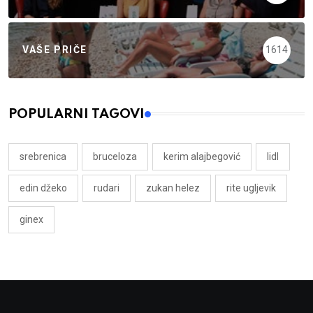
VAŠE PRIČE
1614
POPULARNI TAGOVI
srebrenica
bruceloza
kerim alajbegović
lidl
edin džeko
rudari
zukan helez
rite ugljevik
ginex