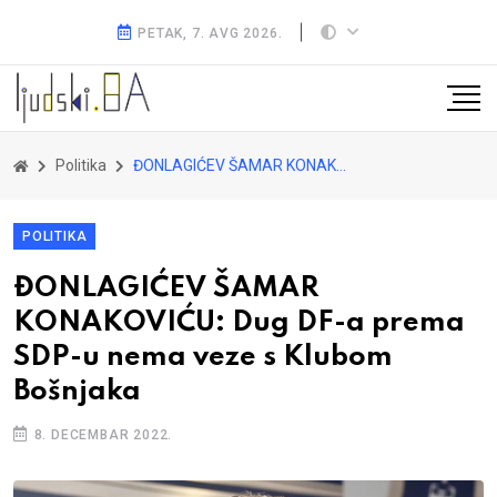
PETAK, 7. AVG 2026.
Politika
ĐONLAGIĆEV ŠAMAR KONAKOVIĆU: Dug DF-a prema SDP-u nema veze s Klubom Bošnjaka
POLITIKA
ĐONLAGIĆEV ŠAMAR
KONAKOVIĆU: Dug DF-a prema
SDP-u nema veze s Klubom
Bošnjaka
8. DECEMBAR 2022.