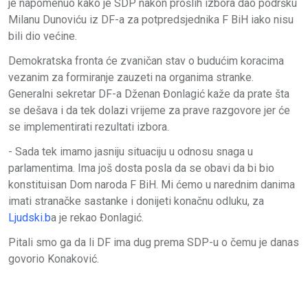
je napomenuo kako je SDP nakon prošlih izbora dao podršku
Milanu Dunoviću iz DF-a za potpredsjednika F BiH iako nisu
bili dio većine.
Demokratska fronta će zvaničan stav o budućim koracima
vezanim za formiranje zauzeti na organima stranke.
Generalni sekretar DF-a Dženan Đonlagić kaže da prate šta
se dešava i da tek dolazi vrijeme za prave razgovore jer će
se implementirati rezultati izbora.
- Sada tek imamo jasniju situaciju u odnosu snaga u
parlamentima. Ima još dosta posla da se obavi da bi bio
konstituisan Dom naroda F BiH. Mi ćemo u narednim danima
imati stranačke sastanke i donijeti konačnu odluku, za
Ljudski.b
a je rekao Đonlagić.
Pitali smo ga da li DF ima dug prema SDP-u o čemu je danas
govorio Konaković.