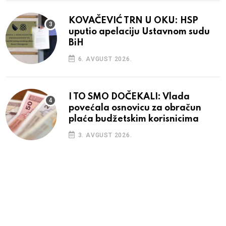
KOVAČEVIĆ TRN U OKU: HSP
uputio apelaciju Ustavnom sudu
BiH
6. AVGUST 2026.
I TO SMO DOČEKALI: Vlada
povećala osnovicu za obračun
plaća budžetskim korisnicima
3. AVGUST 2026.