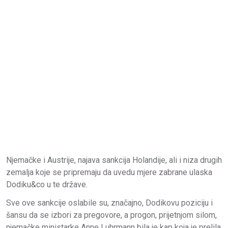
Njemačke i Austrije, najava sankcija Holandije, ali i niza drugih
zemalja koje se pripremaju da uvedu mjere zabrane ulaska
Dodiku&co u te države.
Sve ove sankcije oslabile su, značajno, Dodikovu poziciju i
šansu da se izbori za pregovore, a progon, prijetnjom silom,
njemačke ministarke Anne Luhrmann bila je kap koja je prelila