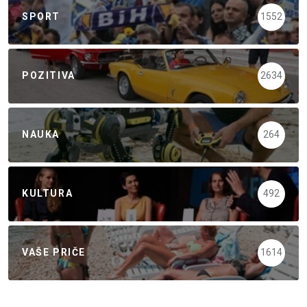
SPORT
1552
POZITIVA
2634
NAUKA
264
KULTURA
492
VAŠE PRIČE
1614