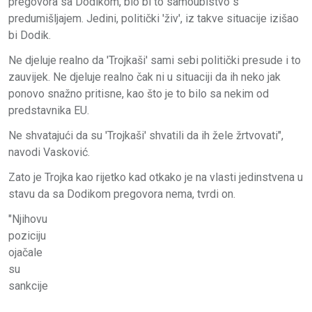
pregovora sa Dodikom, bio bi to samoubistvo s
predumišljajem. Jedini, politički 'živ', iz takve situacije izišao
bi Dodik.
Ne djeluje realno da 'Trojkaši' sami sebi politički presude i to
zauvijek. Ne djeluje realno čak ni u situaciji da ih neko jak
ponovo snažno pritisne, kao što je to bilo sa nekim od
predstavnika EU.
Ne shvatajući da su 'Trojkaši' shvatili da ih žele žrtvovati",
navodi Vasković.
Zato je Trojka kao rijetko kad otkako je na vlasti jedinstvena u
stavu da sa Dodikom pregovora nema, tvrdi on.
"Njihovu
poziciju
ojačale
su
sankcije