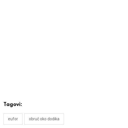
Tagovi:
eufor
obruč oko dodika