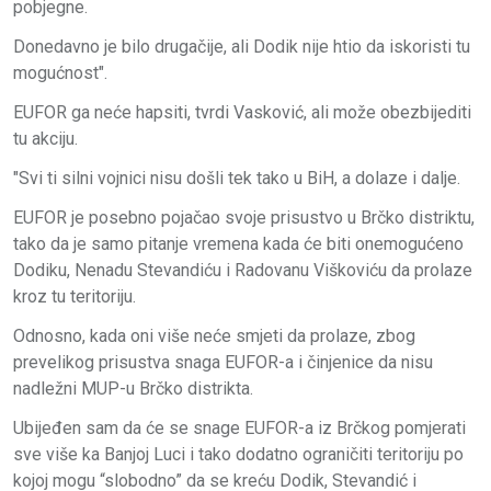
pobjegne.
Donedavno je bilo drugačije, ali Dodik nije htio da iskoristi tu
mogućnost".
EUFOR ga neće hapsiti, tvrdi Vasković, ali može obezbijediti
tu akciju.
"Svi ti silni vojnici nisu došli tek tako u BiH, a dolaze i dalje.
EUFOR je posebno pojačao svoje prisustvo u Brčko distriktu,
tako da je samo pitanje vremena kada će biti onemogućeno
Dodiku, Nenadu Stevandiću i Radovanu Viškoviću da prolaze
kroz tu teritoriju.
Odnosno, kada oni više neće smjeti da prolaze, zbog
prevelikog prisustva snaga EUFOR-a i činjenice da nisu
nadležni MUP-u Brčko distrikta.
Ubijeđen sam da će se snage EUFOR-a iz Brčkog pomjerati
sve više ka Banjoj Luci i tako dodatno ograničiti teritoriju po
kojoj mogu “slobodno” da se kreću Dodik, Stevandić i