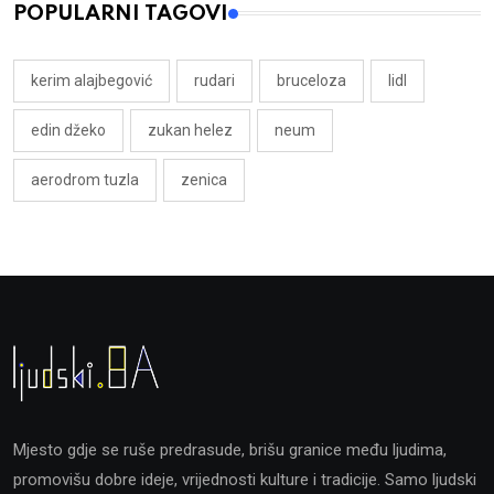
POPULARNI TAGOVI
kerim alajbegović
rudari
bruceloza
lidl
edin džeko
zukan helez
neum
aerodrom tuzla
zenica
Mjesto gdje se ruše predrasude, brišu granice među ljudima,
promovišu dobre ideje, vrijednosti kulture i tradicije. Samo ljudski