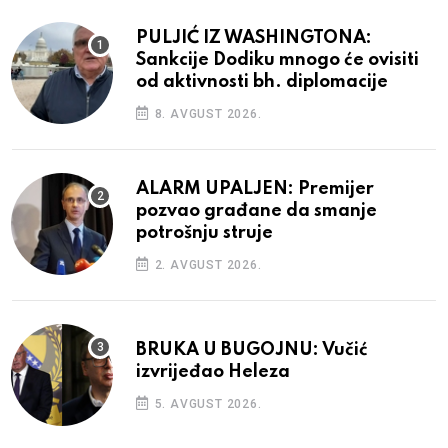
PULJIĆ IZ WASHINGTONA:
Sankcije Dodiku mnogo će ovisiti
od aktivnosti bh. diplomacije
8. AVGUST 2026.
ALARM UPALJEN: Premijer
pozvao građane da smanje
potrošnju struje
2. AVGUST 2026.
BRUKA U BUGOJNU: Vučić
izvrijeđao Heleza
5. AVGUST 2026.