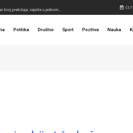
POLICIJA NAPUNILA KASU: Radari snimili rekordan broj prekršaja, najviše u jednom gradu
ČET
KO JE KOGA ISTJERAO IZ BUGOJNA: Vučić demantirao Budimira, zašto šuti MUP SBK?
na
Politika
Društvo
Sport
Pozitiva
Nauka
K
VELIKE PROMJENE: Otkriven izgled glasačkih listića za Predsjedništvo BiH i predsjednika RS