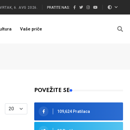
PRATITE NAS:
VRTAK, 6. AVG 2026.
ultura
Vaše priče
POVEŽITE SE
Display #
109,624 Pratilaca