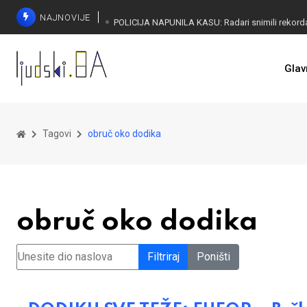
NAJNOVIJE
Glav
Tagovi
obruč oko dodika
obruč oko dodika
Unesite dio naslova
Filtriraj
Poništi