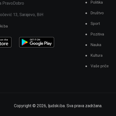
Politika
ja PravoDobro
Društvo
očević 13, Sarajevo, BiH
Sport
ki.ba
Pozitiva
Nauka
Kultura
Vaše priče
Copyright ©
2026
,
ljudski.ba
. Sva prava zadržana.