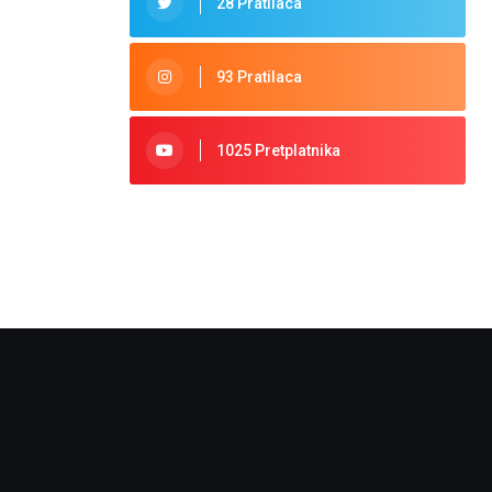
28 Pratilaca
93 Pratilaca
1025 Pretplatnika