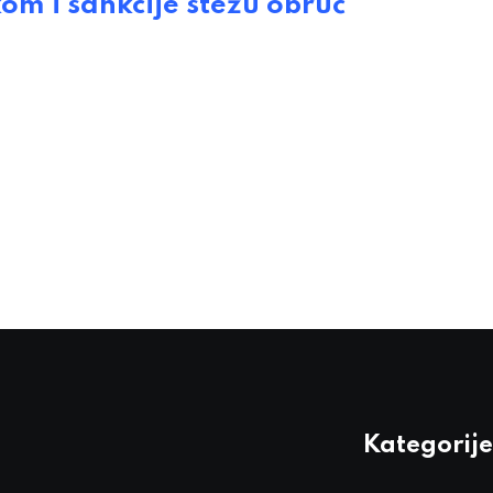
m i sankcije stežu obruč
Kategorije