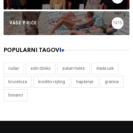
VAŠE PRIČE
1615
POPULARNI TAGOVI
rudari
edin džeko
zukan helez
vlada usk
bruceloza
kreditni rejting
hapšenje
granica
bosanci