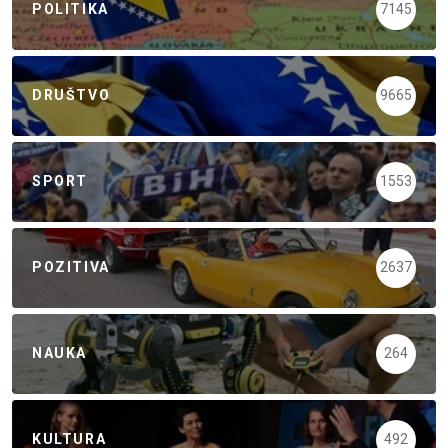
POLITIKA
7145
DRUŠTVO
9665
SPORT
1553
POZITIVA
2637
NAUKA
264
KULTURA
492