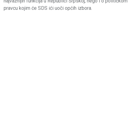
najvažnijih funkcija u Republici Srpskoj, nego i o političkom
pravcu kojim će SDS ići uoči općih izbora.