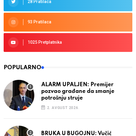
28 Pratilaca
93 Pratilaca
1025 Pretplatnika
POPULARNO
ALARM UPALJEN: Premijer
pozvao građane da smanje
potrošnju struje
2. AVGUST 2026.
BRUKA U BUGOJNU: Vučić