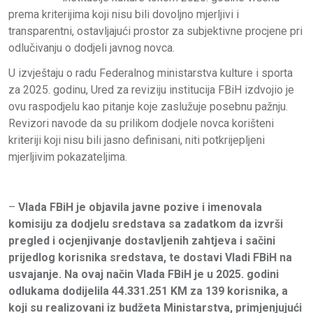
prema kriterijima koji nisu bili dovoljno mjerljivi i
transparentni, ostavljajući prostor za subjektivne procjene pri
odlučivanju o dodjeli javnog novca.
U izvještaju o radu Federalnog ministarstva kulture i sporta
za 2025. godinu, Ured za reviziju institucija FBiH izdvojio je
ovu raspodjelu kao pitanje koje zaslužuje posebnu pažnju.
Revizori navode da su prilikom dodjele novca korišteni
kriteriji koji nisu bili jasno definisani, niti potkrijepljeni
mjerljivim pokazateljima.
–
Vlada FBiH je objavila javne pozive i imenovala
komisiju za dodjelu sredstava sa zadatkom da izvrši
pregled i ocjenjivanje dostavljenih zahtjeva i sačini
prijedlog korisnika sredstava, te dostavi Vladi FBiH na
usvajanje. Na ovaj način Vlada FBiH je u 2025. godini
odlukama dodijelila 44.331.251 KM za 139 korisnika, a
koji su realizovani iz budžeta Ministarstva, primjenjujući