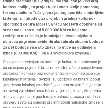
tribine stadiona HŠK Zrinjski Mostar, dok je veći broj
bodova dodijeljen projektu rekonstrukcije pomoćnog
terena stadiona Tušanj, bez jasnog uporišta u mjerljivim
kriterijima. Također, za projekt Izgradnja kulturno-
sportskog centra Mostar, Gradu Mostaru odobrena su
sredstva u iznosu od 5.000.000 KM za koji smo
revizijom utvrdili da je komisija na evaluacijskom
obrascu pogrešno evidentirala/sabrala ukupne bodove
za pet bodova više što značajno utiče na dodijeljeni
iznos (800.000 KM)
– piše u revizorskom izvještaju.
Obavljenom revizijom za institucije kulture konstatovano je
da su ocjene pojedinih kriterija također vršene subjektivnom
procjenom komisije bez dokumentacije kojom se ocjenjuje
ispunjenost kriterija. Revizori su upozorili da kriteriji poput
„doprinosa lokalnoj zajednici“, „kvaliteta projekta“ ili „uticaja
na razvoj zajednice“ nisu bili dovoljno objektivni, što prema
njihovoj ocjeni smanjuje transparentnost procesa i otežava
provjeru zašto su pojedini projekti dobili milionske iznose, a