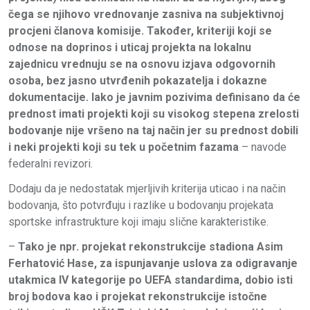
čega se njihovo vrednovanje zasniva na subjektivnoj
procjeni članova komisije. Također, kriteriji koji se
odnose na doprinos i uticaj projekta na lokalnu
zajednicu vrednuju se na osnovu izjava odgovornih
osoba, bez jasno utvrđenih pokazatelja i dokazne
dokumentacije. Iako je javnim pozivima definisano da će
prednost imati projekti koji su visokog stepena zrelosti
bodovanje nije vršeno na taj način jer su prednost dobili
i neki projekti koji su tek u početnim fazama
– navode
federalni revizori.
Dodaju da je nedostatak mjerljivih kriterija uticao i na način
bodovanja, što potvrđuju i razlike u bodovanju projekata
sportske infrastrukture koji imaju slične karakteristike.
–
Tako je npr. projekat rekonstrukcije stadiona Asim
Ferhatović Hase, za ispunjavanje uslova za odigravanje
utakmica IV kategorije po UEFA standardima, dobio isti
broj bodova kao i projekat rekonstrukcije istočne