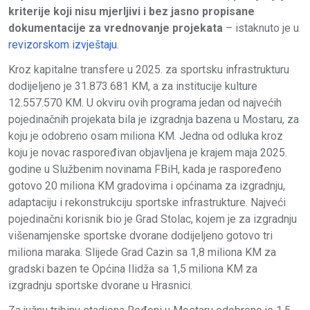
kriterije koji nisu mjerljivi i bez jasno propisane
dokumentacije za vrednovanje projekata
– istaknuto je u
revizorskom izvještaju
.
Kroz kapitalne transfere u 2025. za sportsku infrastrukturu
dodijeljeno je 31.873.681 KM, a za institucije kulture
12.557.570 KM. U okviru ovih programa jedan od najvećih
pojedinačnih projekata bila je izgradnja bazena u Mostaru, za
koju je odobreno osam miliona KM. Jedna od odluka kroz
koju je novac raspoređivan objavljena je krajem maja 2025.
godine u Službenim novinama FBiH, kada je raspoređeno
gotovo 20 miliona KM gradovima i općinama za izgradnju,
adaptaciju i rekonstrukciju sportske infrastrukture. Najveći
pojedinačni korisnik bio je Grad Stolac, kojem je za izgradnju
višenamjenske sportske dvorane dodijeljeno gotovo tri
miliona maraka. Slijede Grad Cazin sa 1,8 miliona KM za
gradski bazen te Općina Ilidža sa 1,5 miliona KM za
izgradnju sportske dvorane u Hrasnici.