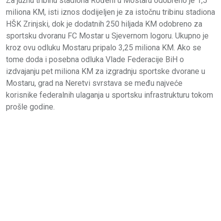
Za južnu tribinu stadiona Rođeni u Mostaru odobreno je 1,5
miliona KM, isti iznos dodijeljen je za istočnu tribinu stadiona
HŠK Zrinjski, dok je dodatnih 250 hiljada KM odobreno za
sportsku dvoranu FC Mostar u Sjevernom logoru. Ukupno je
kroz ovu odluku Mostaru pripalo 3,25 miliona KM. Ako se
tome doda i posebna odluka Vlade Federacije BiH o
izdvajanju pet miliona KM za izgradnju sportske dvorane u
Mostaru, grad na Neretvi svrstava se među najveće
korisnike federalnih ulaganja u sportsku infrastrukturu tokom
prošle godine.