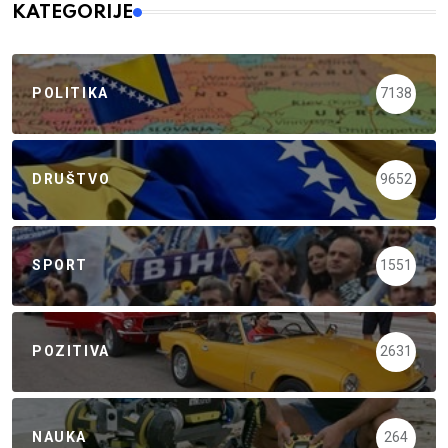
KATEGORIJE
POLITIKA
7138
DRUŠTVO
9652
SPORT
1551
POZITIVA
2631
NAUKA
264