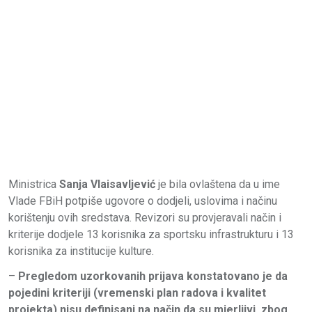
Ministrica
Sanja Vlaisavljević
je bila ovlaštena da u ime
Vlade FBiH potpiše ugovore o dodjeli, uslovima i načinu
korištenju ovih sredstava. Revizori su provjeravali način i
kriterije dodjele 13 korisnika za sportsku infrastrukturu i 13
korisnika za institucije kulture.
–
Pregledom uzorkovanih prijava konstatovano je da
pojedini kriteriji (vremenski plan radova i kvalitet
projekta) nisu definisani na način da su mjerljivi, zbog