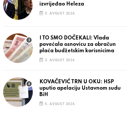
izvrijeđao Heleza
5. AVGUST 2026.
I TO SMO DOČEKALI: Vlada
povećala osnovicu za obračun
plaća budžetskim korisnicima
3. AVGUST 2026.
KOVAČEVIĆ TRN U OKU: HSP
uputio apelaciju Ustavnom sudu
BiH
6. AVGUST 2026.