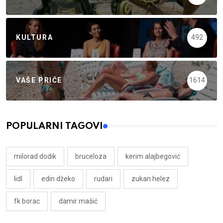
KULTURA
492
VAŠE PRIČE
1614
POPULARNI TAGOVI
milorad dodik
bruceloza
kerim alajbegović
lidl
edin džeko
rudari
zukan helez
fk borac
damir mašić