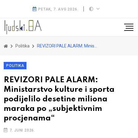
PETAK, 7. AVG 2026.
Politika
REVIZORI PALE ALARM: Ministarstvo kulture i sporta podijelilo desetine miliona maraka po „subjektivnim procjenama“
POLITIKA
REVIZORI PALE ALARM:
Ministarstvo kulture i sporta
podijelilo desetine miliona
maraka po „subjektivnim
procjenama“
7. JUNI 2026.