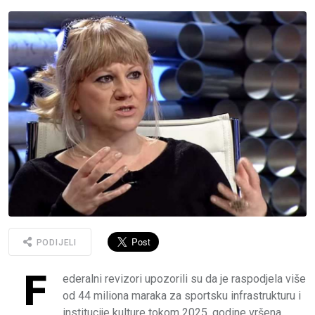
PODIJELI
F
ederalni revizori upozorili su da je raspodjela više
od 44 miliona maraka za sportsku infrastrukturu i
institucije kulture tokom 2025. godine vršena