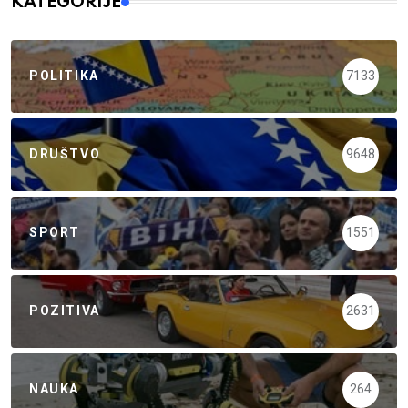
KATEGORIJE
POLITIKA
7133
DRUŠTVO
9648
SPORT
1551
POZITIVA
2631
NAUKA
264