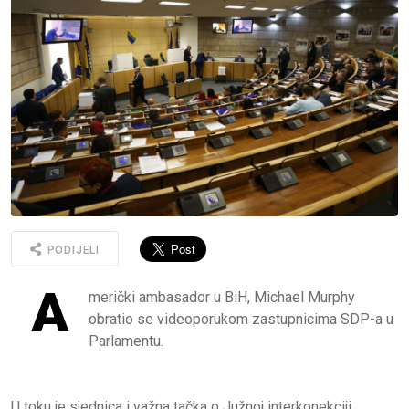
PODIJELI
A
merički ambasador u BiH, Michael Murphy
obratio se videoporukom zastupnicima SDP-a u
Parlamentu.
U toku je sjednica i važna tačka o Južnoj interkonekciji.