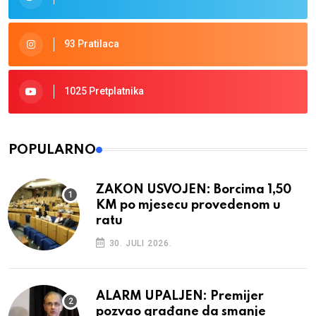
93 Pratilaca
1025 Pretplatnika
POPULARNO
ZAKON USVOJEN: Borcima 1,50
KM po mjesecu provedenom u
ratu
30. JULI 2026.
ALARM UPALJEN: Premijer
pozvao građane da smanje