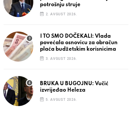
potrošnju struje
2. AVGUST 2026.
I TO SMO DOČEKALI: Vlada
povećala osnovicu za obračun
plaća budžetskim korisnicima
3. AVGUST 2026.
BRUKA U BUGOJNU: Vučić
izvrijeđao Heleza
5. AVGUST 2026.