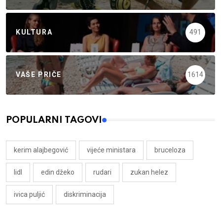
KULTURA
491
VAŠE PRIČE
1614
POPULARNI TAGOVI
kerim alajbegović
vijeće ministara
bruceloza
lidl
edin džeko
rudari
zukan helez
ivica puljić
diskriminacija