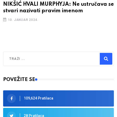
NIKŠIĆ HVALI MURPHYJA: Ne ustručava se
stvari nazivati pravim imenom
10. JANUAR 2024.
Traži
Type 2 or more characters for results.
POVEŽITE SE
109,624 Pratilaca
28 Pratilaca