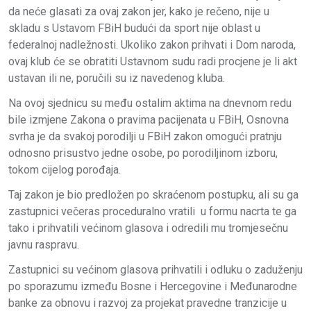
da neće glasati za ovaj zakon jer, kako je rečeno, nije u
skladu s Ustavom FBiH budući da sport nije oblast u
federalnoj nadležnosti. Ukoliko zakon prihvati i Dom naroda,
ovaj klub će se obratiti Ustavnom sudu radi procjene je li akt
ustavan ili ne, poručili su iz navedenog kluba.
Na ovoj sjednicu su među ostalim aktima na dnevnom redu
bile izmjene Zakona o pravima pacijenata u FBiH, Osnovna
svrha je da svakoj porodilji u FBiH zakon omogući pratnju
odnosno prisustvo jedne osobe, po porodiljinom izboru,
tokom cijelog porođaja.
Taj zakon je bio predložen po skraćenom postupku, ali su ga
zastupnici večeras proceduralno vratili u formu nacrta te ga
tako i prihvatili većinom glasova i odredili mu tromjesečnu
javnu raspravu.
Zastupnici su većinom glasova prihvatili i odluku o zaduženju
po sporazumu između Bosne i Hercegovine i Međunarodne
banke za obnovu i razvoj za projekat pravedne tranzicije u