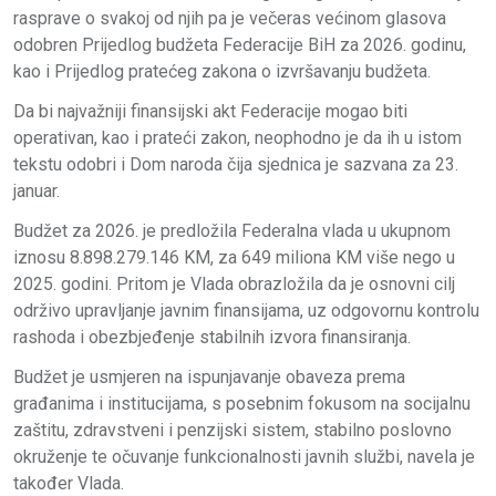
rasprave o svakoj od njih pa je večeras većinom glasova
odobren Prijedlog budžeta Federacije BiH za 2026. godinu,
kao i Prijedlog pratećeg zakona o izvršavanju budžeta.
Da bi najvažniji finansijski akt Federacije mogao biti
operativan, kao i prateći zakon, neophodno je da ih u istom
tekstu odobri i Dom naroda čija sjednica je sazvana za 23.
januar.
Budžet za 2026. je predložila Federalna vlada u ukupnom
iznosu 8.898.279.146 KM, za 649 miliona KM više nego u
2025. godini. Pritom je Vlada obrazložila da je osnovni cilj
održivo upravljanje javnim finansijama, uz odgovornu kontrolu
rashoda i obezbjeđenje stabilnih izvora finansiranja.
Budžet je usmjeren na ispunjavanje obaveza prema
građanima i institucijama, s posebnim fokusom na socijalnu
zaštitu, zdravstveni i penzijski sistem, stabilno poslovno
okruženje te očuvanje funkcionalnosti javnih službi, navela je
također Vlada.