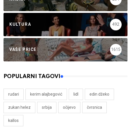
KULTURA
492
VAŠE PRIČE
1615
POPULARNI TAGOVI
rudari
kerim alajbegović
lidl
edin džeko
zukan helez
srbija
očijevo
čvrsnica
kallos