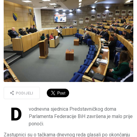
PODIJELI
D
vodnevna sjednica Predstavničkog doma
Parlamenta Federacije BiH završena je malo prije
ponoći.
Zastupnici su o tačkama dnevnog reda glasali po okončanju