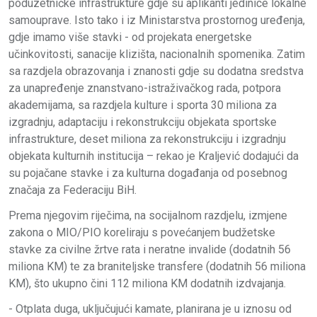
poduzetničke infrastrukture gdje su aplikanti jedinice lokalne
samouprave. Isto tako i iz Ministarstva prostornog uređenja,
gdje imamo više stavki - od projekata energetske
učinkovitosti, sanacije klizišta, nacionalnih spomenika. Zatim
sa razdjela obrazovanja i znanosti gdje su dodatna sredstva
za unapređenje znanstvano-istraživačkog rada, potpora
akademijama, sa razdjela kulture i sporta 30 miliona za
izgradnju, adaptaciju i rekonstrukciju objekata sportske
infrastrukture, deset miliona za rekonstrukciju i izgradnju
objekata kulturnih institucija – rekao je Kraljević dodajući da
su pojačane stavke i za kulturna događanja od posebnog
značaja za Federaciju BiH.
Prema njegovim riječima, na socijalnom razdjelu, izmjene
zakona o MIO/PIO koreliraju s povećanjem budžetske
stavke za civilne žrtve rata i neratne invalide (dodatnih 56
miliona KM) te za braniteljske transfere (dodatnih 56 miliona
KM), što ukupno čini 112 miliona KM dodatnih izdvajanja.
- Otplata duga, uključujući kamate, planirana je u iznosu od