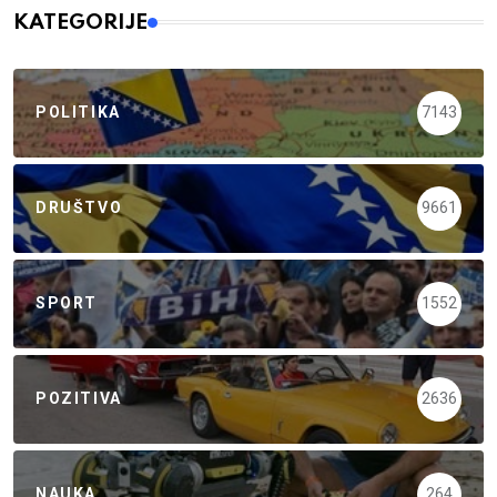
KATEGORIJE
POLITIKA
7143
DRUŠTVO
9661
SPORT
1552
POZITIVA
2636
NAUKA
264