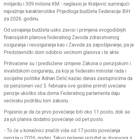
milijardu i 309 miliona KM - naglasio je Kraljević sumirajući
najvažnije karakteristike Prijedloga budžeta Federacije BiH
za 2026. godinu.
Od usvajanja budžeta usko zavisi i primjena ovogodišnjih
finansijskih planova federalnog Zavoda zdravstvenog
osiguranja i reosiguranja kao i Zavoda za zapošljavanje, pa je
Predstavnički dom odobrio većinom glasova i te akte.
Prihvaćene su i predložene izmjene Zakona o penzijskom i
invalidskom osiguranju, za koji je federalni ministar rada i
socijalne politike Adnan Delić kazao danas zastupnicima da
će penzioneri već 5. februara ove godine primiti uvećane
penzije ukoliko oba doma Federalnog parlamenta daju
većinsku podršku tom zakonu.
Pojasnio je da će prvo povećanje biti oko 11 posto, dok se
za juli planira dodatno povećanje od pet posto.
- To će u konačnici značiti više od 17 posto povećanja
penzija u 2026. godini. Takvo rješenje rezultat je dogovora s