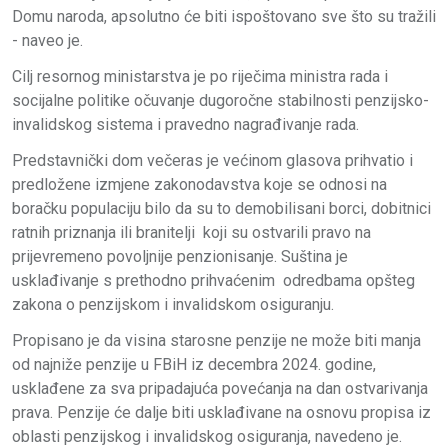
Domu naroda, apsolutno će biti ispoštovano sve što su tražili
- naveo je.
Cilj resornog ministarstva je po riječima ministra rada i
socijalne politike očuvanje dugoročne stabilnosti penzijsko-
invalidskog sistema i pravedno nagrađivanje rada.
Predstavnički dom večeras je većinom glasova prihvatio i
predložene izmjene zakonodavstva koje se odnosi na
boračku populaciju bilo da su to demobilisani borci, dobitnici
ratnih priznanja ili branitelji koji su ostvarili pravo na
prijevremeno povoljnije penzionisanje. Suština je
usklađivanje s prethodno prihvaćenim odredbama opšteg
zakona o penzijskom i invalidskom osiguranju.
Propisano je da visina starosne penzije ne može biti manja
od najniže penzije u FBiH iz decembra 2024. godine,
usklađene za sva pripadajuća povećanja na dan ostvarivanja
prava. Penzije će dalje biti usklađivane na osnovu propisa iz
oblasti penzijskog i invalidskog osiguranja, navedeno je.