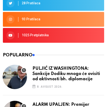
28 Pratilaca
93 Pratilaca
1025 Pretplatnika
POPULARNO
PULJIĆ IZ WASHINGTONA:
Sankcije Dodiku mnogo će ovisiti
od aktivnosti bh. diplomacije
8. AVGUST 2026.
ALARM UPALJEN: Premijer