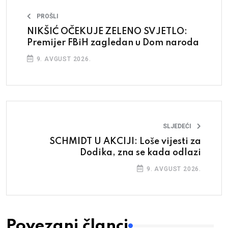
PROŠLI
NIKŠIĆ OČEKUJE ZELENO SVJETLO:
Premijer FBiH zagledan u Dom naroda
9. AVGUST 2026.
SLJEDEĆI
SCHMIDT U AKCIJI: Loše vijesti za
Dodika, zna se kada odlazi
9. AVGUST 2026.
Povezani članci