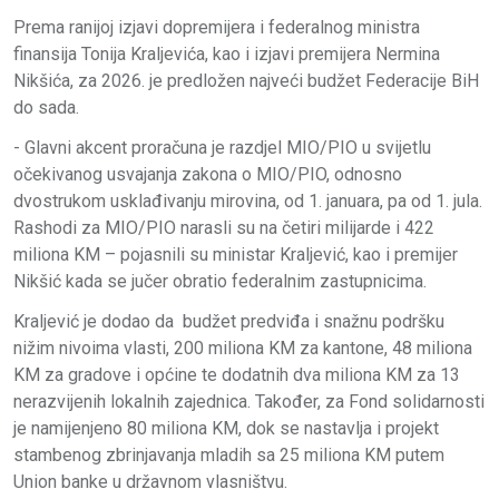
Prema ranijoj izjavi dopremijera i federalnog ministra
finansija Tonija Kraljevića, kao i izjavi premijera Nermina
Nikšića, za 2026. je predložen najveći budžet Federacije BiH
do sada.
- Glavni akcent proračuna je razdjel MIO/PIO u svijetlu
očekivanog usvajanja zakona o MIO/PIO, odnosno
dvostrukom usklađivanju mirovina, od 1. januara, pa od 1. jula.
Rashodi za MIO/PIO narasli su na četiri milijarde i 422
miliona KM – pojasnili su ministar Kraljević, kao i premijer
Nikšić kada se jučer obratio federalnim zastupnicima.
Kraljević je dodao da budžet predviđa i snažnu podršku
nižim nivoima vlasti, 200 miliona KM za kantone, 48 miliona
KM za gradove i općine te dodatnih dva miliona KM za 13
nerazvijenih lokalnih zajednica. Također, za Fond solidarnosti
je namijenjeno 80 miliona KM, dok se nastavlja i projekt
stambenog zbrinjavanja mladih sa 25 miliona KM putem
Union banke u državnom vlasništvu.