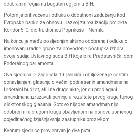
odabranim regijama bogatim ugljem u BiH.
Potom je prihvaćena i odluka o dodatnom zaduženju kod
Evropske banke za obnovu i razvoj za realizaciju projekta
Koridor 5-C, dio tri, dionica Poprikuše - Nemila.
Na koncu je među posljednjim aktima odobrena i odluka o
imenovanju radne grupe za provođenje postupka izbora
dvoje sudija Ustavnog suda BiH koje bira Predstavnički dom
Federalnog parlamenta.
Ova sjednica je započela 19. januara i obilježena je čestim
ponavljanjem glasanja o većini podnesenih amandmana na
federalni budžet, ali i na druge akte, jer su predlagači
amandmana izražavali sumnju u rezultate prvog kruga tajnog
elektronskog glasanja. Gotovo nijedan amandman nije
odobren ni u drugom krugu obavljenom na osnovu usmenog
pojedinačnog izjašnjavanja zastupnika prozivkom.
Kvorum sjednice provjeravan je dva puta.