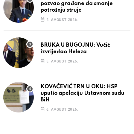
pozvao građane da smanje
potrošnju struje
2. AVGUST 2026.
BRUKA U BUGOJNU: Vučić
izvrijeđao Heleza
5. AVGUST 2026.
KOVAČEVIĆ TRN U OKU: HSP
uputio apelaciju Ustavnom sudu
BiH
6. AVGUST 2026.