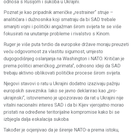
odnosa s Rusijom i sukoba u Ukrajini.
Poznat je kao pripadnik američke „restrainer“ struje –
analitičara i dužnosnika koji smatraju da bi SAD trebale
smanjiti vojni i politički angažman širom svijeta te se više
fokusirati na unutarnje probleme i rivalstvo s Kinom.
Ruger je više puta tvrdio da europske države moraju preuzeti
veću odgovornost za vlastitu sigurnost, umjesto
dugogodišnjeg oslanjanja na Washington i NATO. Kritičan je
prema politici američkog „primata“, odnosno ideji da SAD
trebaju aktivno oblikovati političke procese širom svijeta.
Njegovi stavovi o ratu u Ukrajini dodatno izazivaju pažnju
europskih saveznika. Iako se javno deklarirao kao „pro-
ukrajinski“, istovremeno je upozoravao da rat u Ukrajini nije
vitalni nacionalni interes SAD i da bi Kijev vjerojatno morao
pristati na određene teritorijalne kompromise kako bi se
izbjegla dalja eskalacija sukoba.
Također je ocjenjivao da je širenje NATO-a prema istoku,