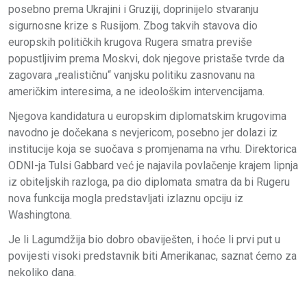
posebno prema Ukrajini i Gruziji, doprinijelo stvaranju
sigurnosne krize s Rusijom. Zbog takvih stavova dio
europskih političkih krugova Rugera smatra previše
popustljivim prema Moskvi, dok njegove pristaše tvrde da
zagovara „realističnu“ vanjsku politiku zasnovanu na
američkim interesima, a ne ideološkim intervencijama.
Njegova kandidatura u europskim diplomatskim krugovima
navodno je dočekana s nevjericom, posebno jer dolazi iz
institucije koja se suočava s promjenama na vrhu. Direktorica
ODNI-ja Tulsi Gabbard već je najavila povlačenje krajem lipnja
iz obiteljskih razloga, pa dio diplomata smatra da bi Rugeru
nova funkcija mogla predstavljati izlaznu opciju iz
Washingtona.
Je li Lagumdžija bio dobro obaviješten, i hoće li prvi put u
povijesti visoki predstavnik biti Amerikanac, saznat ćemo za
nekoliko dana.