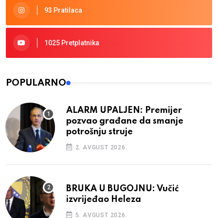
93 Pratilaca
1025 Pretplatnika
POPULARNO
ALARM UPALJEN: Premijer
pozvao građane da smanje
potrošnju struje
2. AVGUST 2026.
BRUKA U BUGOJNU: Vučić
izvrijeđao Heleza
5. AVGUST 2026.