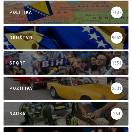
POLITIKA
7137
DRUŠTVO
9652
SPORT
1551
POZITIVA
2631
NAUKA
264