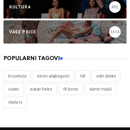
KULTURA
492
VAŠE PRIČE
1614
POPULARNI TAGOVI
bruceloza
kerim alajbegović
lidl
edin džeko
rudari
zukan helez
fk borac
damir mašić
vlada rs