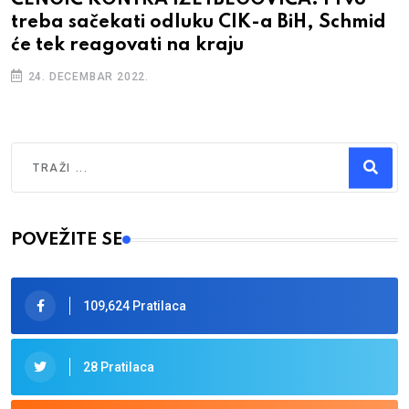
ČENGIĆ KONTRA IZETBEGOVIĆA: Prvo
treba sačekati odluku CIK-a BiH, Schmid
će tek reagovati na kraju
24. DECEMBAR 2022.
Traži
Type 2 or more characters for results.
POVEŽITE SE
109,624 Pratilaca
28 Pratilaca