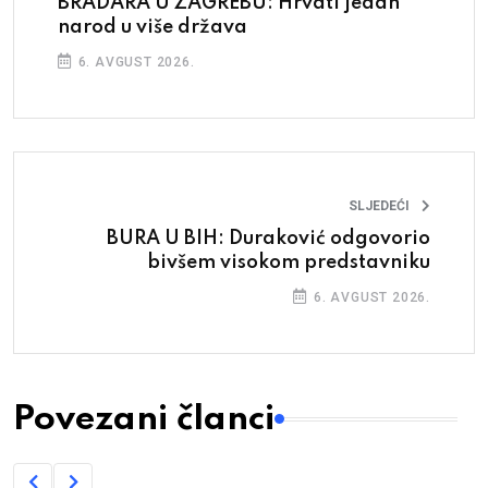
BRADARA U ZAGREBU: Hrvati jedan
narod u više država
6. AVGUST 2026.
SLJEDEĆI
BURA U BIH: Duraković odgovorio
bivšem visokom predstavniku
6. AVGUST 2026.
Povezani članci