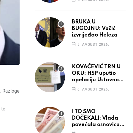
BRUKA U
BUGOJNU: Vučić
izvrijeđao Heleza
5. AVGUST 2026.
KOVAČEVIĆ TRN U
OKU: HSP uputio
apelaciju Ustavnom
sudu BiH
6. AVGUST 2026.
S: Razloge
 te
I TO SMO
DOČEKALI: Vlada
povećala osnovicu
za obračun plaća