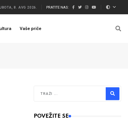
PRATITE NAS:
UBOTA, 8. AVG 2026.
ultura
Vaše priče
Traži
Type 2 or more characters for results.
POVEŽITE SE