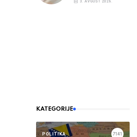
3. AVGUST 2026.
budžetskim
korisnicima
KATEGORIJE
POLITIKA
7141