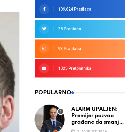
109,624 Pratilaca
28 Pratilaca
93 Pratilaca
1025 Pretplatnika
POPULARNO
ALARM UPALJEN:
Premijer pozvao
građane da smanje
potrošnju struje
2. AVGUST 2026.