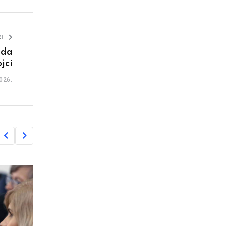
I
 da
ojci
026.