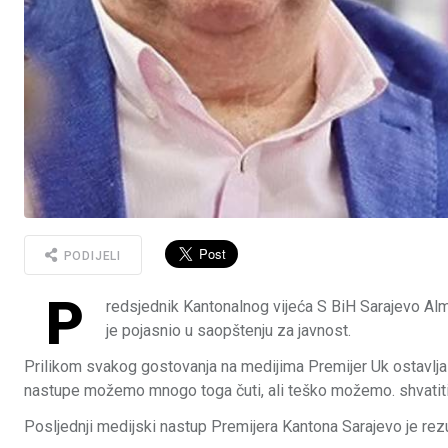
PODIJELI
P
redsjednik Kantonalnog vijeća S BiH Sarajevo Alm
je pojasnio u saopštenju za javnost.
Prilikom svakog gostovanja na medijima Premijer Uk ostavlja
nastupe možemo mnogo toga čuti, ali teško možemo. shvatiti 
Posljednji medijski nastup Premijera Kantona Sarajevo je rez