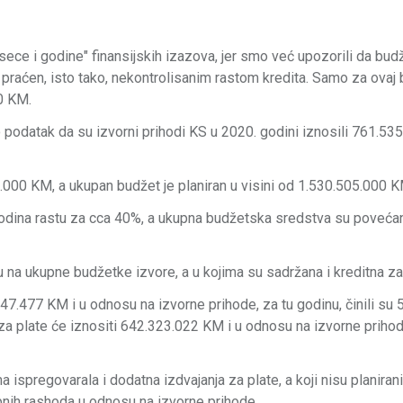
sece i godine" finansijskih izazova, jer smo već upozorili da bu
e praćen, isto tako, nekontrolisanim rastom kredita. Samo za ovaj
00 KM.
 podatak da su izvorni prihodi KS u 2020. godini iznosili 761.53
59.000 KM, a ukupan budžet je planiran u visini od 1.530.505.000 K
godina rastu za cca 40%, a ukupna budžetska sredstva su poveća
su na ukupne budžetke izvore, a u kojima su sadržana i kreditna z
047.477 KM i u odnosu na izvorne prihode, za tu godinu, činili su
 za plate će iznositi 642.323.022 KM i u odnosu na izvorne priho
ispregovarala i dodatna izdvajanja za plate, a koji nisu planiran
pnih rashoda u odnosu na izvorne prihode.