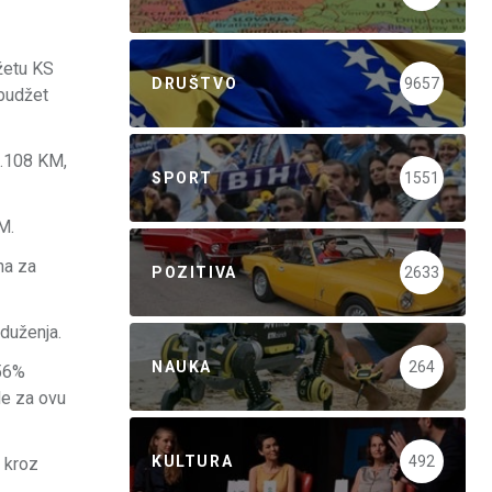
džetu KS
DRUŠTVO
9657
 budžet
5.108 KM,
SPORT
1551
M.
na za
POZITIVA
2633
aduženja.
NAUKA
264
 56%
de za ovu
KULTURA
492
i kroz