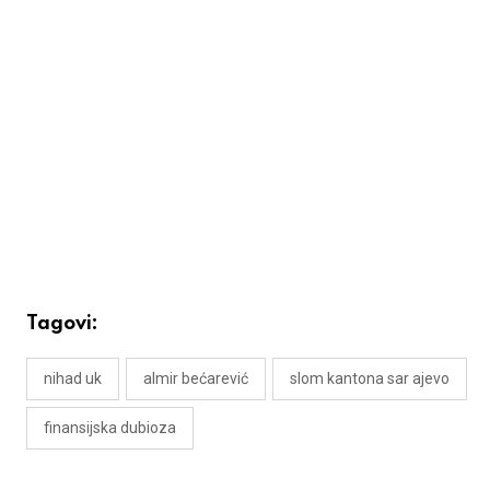
Tagovi:
nihad uk
almir bećarević
slom kantona sar ajevo
finansijska dubioza