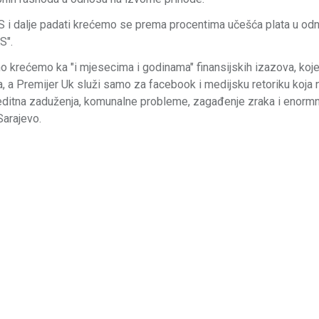
S i dalje padati krećemo se prema procentima učešća plata u od
S".
no krećemo ka "i mjesecima i godinama" finansijskih izazova, koj
a, a Premijer Uk služi samo za facebook i medijsku retoriku koja 
reditna zaduženja, komunalne probleme, zagađenje zraka i enorm
Sarajevo.