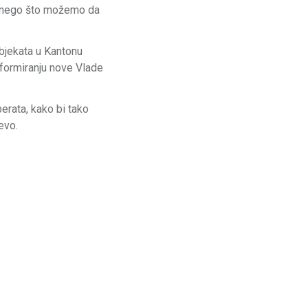
ne nego što možemo da
ubjekata u Kantonu
formiranju nove Vlade
erata, kako bi tako
evo.