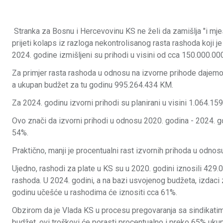
Stranka za Bosnu i Hercevovinu KS ne želi da zamišlja "i mje
prijeti kolaps iz razloga nekontrolisanog rasta rashoda koji j
2024. godine izmišljeni su prihodi u visini od cca 150.000.0
Za primjer rasta rashoda u odnosu na izvorne prihode dajemo
a ukupan budžet za tu godinu 995.264.434 KM.
Za 2024. godinu izvorni prihodi su planirani u visini 1.064.1
Ovo znači da izvorni prihodi u odnosu 2020. godina - 2024. 
54%.
Praktično, manji je procentualni rast izvornih prihoda u odno
Ujedno, rashodi za plate u KS su u 2020. godini iznosili 429.
rashoda. U 2024. godini, a na bazi usvojenog budžeta, izdaci
godinu učešće u rashodima će iznositi cca 61%.
Obzirom da je Vlada KS u procesu pregovaranja sa sindikatima 
budžet, ovi troškovi će porasti procentualno i preko 65% uku