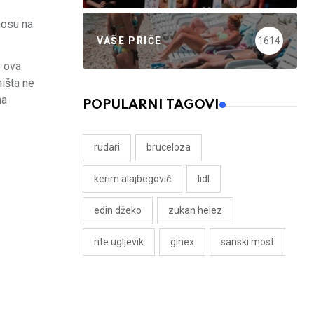
nosu na
VAŠE PRIČE
1614
e ova
ništa ne
na
POPULARNI TAGOVI
rudari
bruceloza
kerim alajbegović
lidl
edin džeko
zukan helez
rite ugljevik
ginex
sanski most