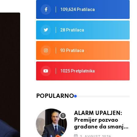
109,624 Pratilaca
28 Pratilaca
93 Pratilaca
1025 Pretplatnika
POPULARNO
ALARM UPALJEN:
Premijer pozvao
građane da smanje
potrošnju struje
2. AVGUST 2026.