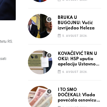
BRUKA U
BUGOJNU: Vučić
izvrijeđao Heleza
5. AVGUST 2026.
tetu RS.
KOVAČEVIĆ TRN U
sati
OKU: HSP uputio
apelaciju Ustavnom
sudu BiH
6. AVGUST 2026.
I TO SMO
DOČEKALI: Vlada
povećala osnovicu
za obračun plaća