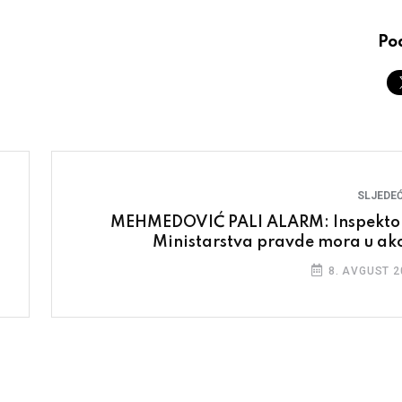
Pod
SLJEDEĆ
MEHMEDOVIĆ PALI ALARM: Inspekto
Ministarstva pravde mora u akc
8. AVGUST 2