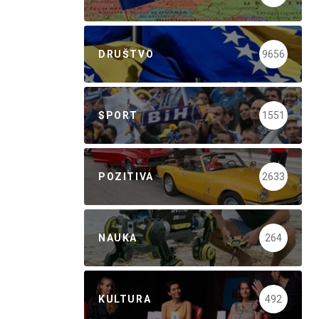
DRUŠTVO
9656
SPORT
1551
POZITIVA
2633
NAUKA
264
KULTURA
492