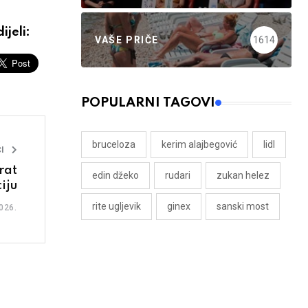
ijeli:
VAŠE PRIČE
1614
POPULARNI TAGOVI
bruceloza
kerim alajbegović
lidl
I
rat
edin džeko
rudari
zukan helez
iju
rite ugljevik
ginex
sanski most
026.