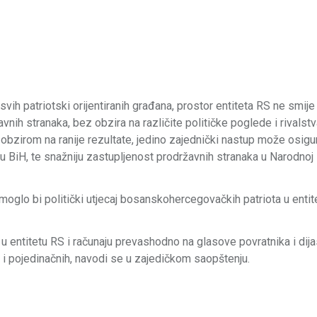
h patriotski orijentiranih građana, prostor entiteta RS ne smije 
ih stranaka, bez obzira na različite političke poglede i rivalstv
obzirom na ranije rezultate, jedino zajednički nastup može osigur
u BiH, te snažniju zastupljenost prodržavnih stranaka u Narodnoj 
i moglo bi politički utjecaj bosanskohercegovačkih patriota u enti
u u entitetu RS i računaju prevashodno na glasove povratnika i dij
ih i pojedinačnih, navodi se u zajedičkom saopštenju.