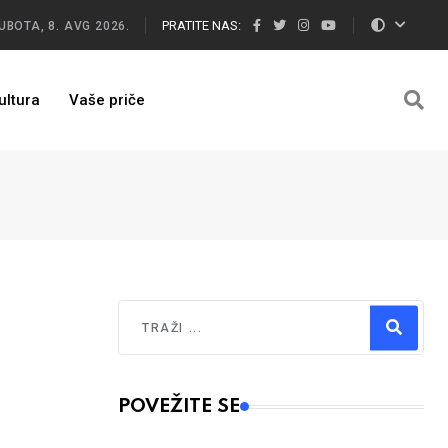
PRATITE NAS:
UBOTA, 8. AVG 2026.
ultura
Vaše priče
Traži
Type 2 or more characters for results.
POVEŽITE SE