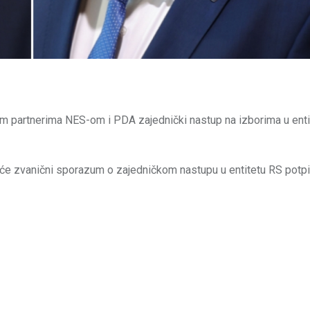
im partnerima NES-om i PDA zajednički nastup na izborima u enti
će zvanični sporazum o zajedničkom nastupu u entitetu RS potpi