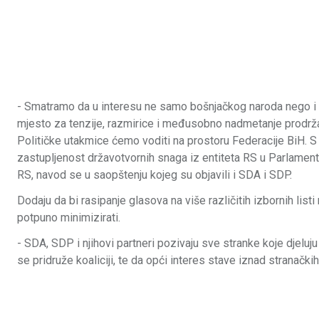
- Smatramo da u interesu ne samo bošnjačkog naroda nego i svi
mjesto za tenzije, razmirice i međusobno nadmetanje prodržavn
Političke utakmice ćemo voditi na prostoru Federacije BiH. S 
zastupljenost državotvornih snaga iz entiteta RS u Parlament
RS, navod se u saopštenju kojeg su objavili i SDA i SDP.
Dodaju da bi rasipanje glasova na više različitih izbornih list
potpuno minimizirati.
- SDA, SDP i njihovi partneri pozivaju sve stranke koje djeluj
se pridruže koaliciji, te da opći interes stave iznad stranačk