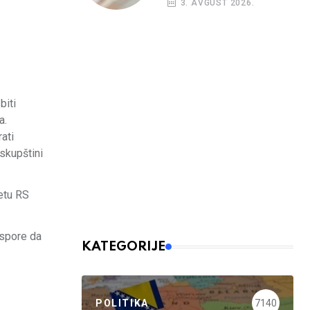
3. AVGUST 2026.
budžetskim
korisnicima
biti
a.
ati
skupštini
tetu RS
aspore da
KATEGORIJE
POLITIKA
7140