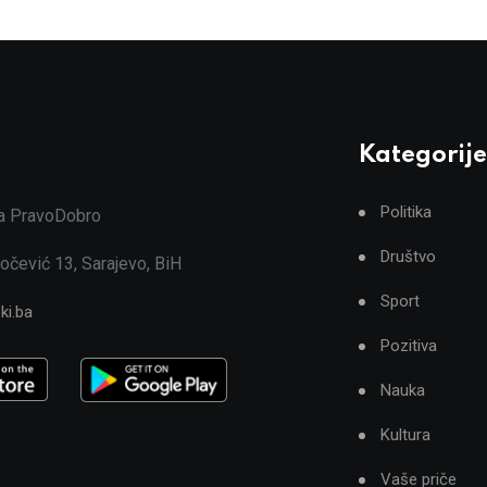
Kategorije
Politika
ja PravoDobro
Društvo
očević 13, Sarajevo, BiH
Sport
ki.ba
Pozitiva
Nauka
Kultura
Vaše priče