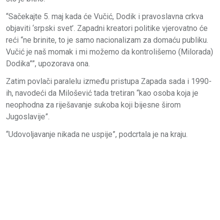
“Sačekajte 5. maj kada će Vučić, Dodik i pravoslavna crkva
objaviti ‘srpski svet’. Zapadni kreatori politike vjerovatno će
reći “ne brinite, to je samo nacionalizam za domaću publiku.
Vučić je naš momak i mi možemo da kontrolišemo (Milorada)
Dodika””, upozorava ona.
Zatim povlači paralelu između pristupa Zapada sada i 1990-
ih, navodeći da Milošević tada tretiran “kao osoba koja je
neophodna za riješavanje sukoba koji bijesne širom
Jugoslavije”.
“Udovoljavanje nikada ne uspije”, podcrtala je na kraju.