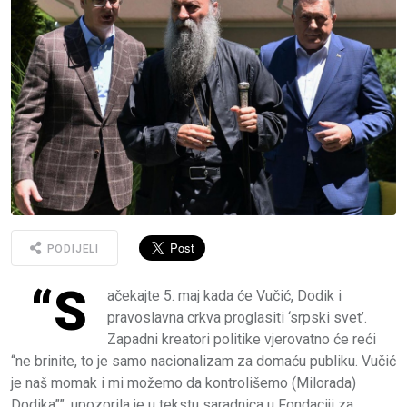
PODIJELI
“S
ačekajte 5. maj kada će Vučić, Dodik i
pravoslavna crkva proglasiti ‘srpski svet’.
Zapadni kreatori politike vjerovatno će reći
“ne brinite, to je samo nacionalizam za domaću publiku. Vučić
je naš momak i mi možemo da kontrolišemo (Milorada)
Dodika””, upozorila je u tekstu saradnica u Fondaciji za