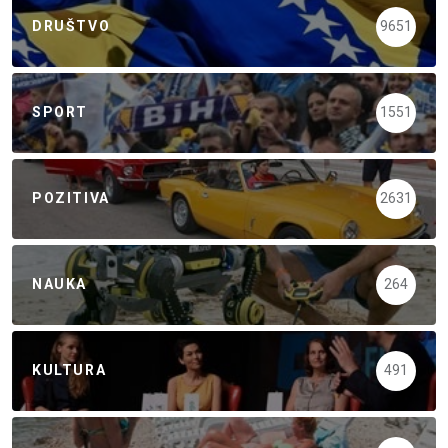
DRUŠTVO
9651
SPORT
1551
POZITIVA
2631
NAUKA
264
KULTURA
491