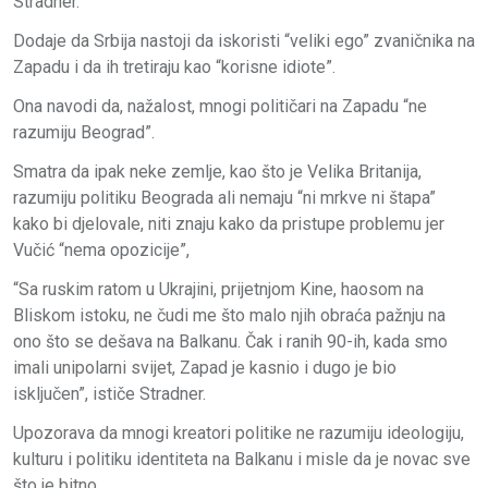
Stradner.
Dodaje da Srbija nastoji da iskoristi “veliki ego” zvaničnika na
Zapadu i da ih tretiraju kao “korisne idiote”.
Ona navodi da, nažalost, mnogi političari na Zapadu “ne
razumiju Beograd”.
Smatra da ipak neke zemlje, kao što je Velika Britanija,
razumiju politiku Beograda ali nemaju “ni mrkve ni štapa”
kako bi djelovale, niti znaju kako da pristupe problemu jer
Vučić “nema opozicije”,
“Sa ruskim ratom u Ukrajini, prijetnjom Kine, haosom na
Bliskom istoku, ne čudi me što malo njih obraća pažnju na
ono što se dešava na Balkanu. Čak i ranih 90-ih, kada smo
imali unipolarni svijet, Zapad je kasnio i dugo je bio
isključen”, ističe Stradner.
Upozorava da mnogi kreatori politike ne razumiju ideologiju,
kulturu i politiku identiteta na Balkanu i misle da je novac sve
što je bitno.