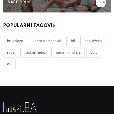
VAŠE PRIČE
1614
POPULARNI TAGOVI
bruceloza
kerim alajbegović
lidl
edin džeko
rudari
zukan helez
vijeće ministara
borci
cik