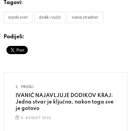
Tagovi:
srpski svet
dodik i vučić
ivana stradner
Podijeli:
PROŠLI
IVANIĆ NAJAVLJUJE DODIKOV KRAJ:
Jedna stvar je ključna, nakon toga sve
je gotovo
6. AVGUST 2026.