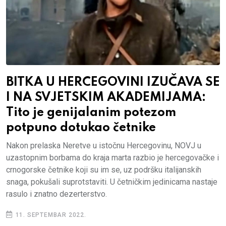
BITKA U HERCEGOVINI IZUČAVA SE
I NA SVJETSKIM AKADEMIJAMA:
Tito je genijalanim potezom
potpuno dotukao četnike
Nakon prelaska Neretve u istočnu Hercegovinu, NOVJ u
uzastopnim borbama do kraja marta razbio je hercegovačke i
crnogorske četnike koji su im se, uz podršku italijanskih
snaga, pokušali suprotstaviti. U četničkim jedinicama nastaje
rasulo i znatno dezerterstvo.
11. SEPTEMBAR 2022.