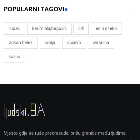
POPULARNI TAGOVI
rudari
kerim alajbegović
lidl
edin džeko
zukan helez
srbija
očijevo
čvrsnica
kallos
Mjesto gdje se ruše predrasude, brišu granice među ljudima,