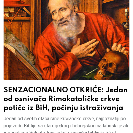
SENZACIONALNO OTKRIĆE: Jedan
od osnivača Rimokatoličke crkve
potiče iz BiH, počinju istraživanja
Jedan od svetih otaca rane kršćanske crkve, najpoznatiji po
prijevodu Biblije sa starogrčkog i hebrejskog na latinski jezik
– popularne Vulgate, koja je bila zvanični biblijski tekst