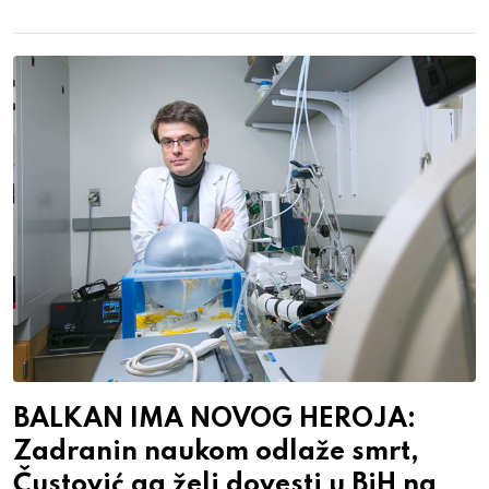
BALKAN IMA NOVOG HEROJA:
Zadranin naukom odlaže smrt,
Čustović ga želi dovesti u BiH na