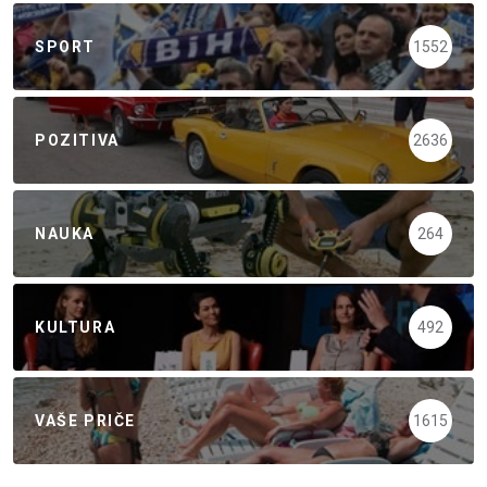
SPORT
1552
POZITIVA
2636
NAUKA
264
KULTURA
492
VAŠE PRIČE
1615