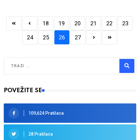
18
19
20
21
22
23
24
25
26
27
Traži
Type 2 or more characters for results.
POVEŽITE SE
109,624 Pratilaca
28 Pratilaca