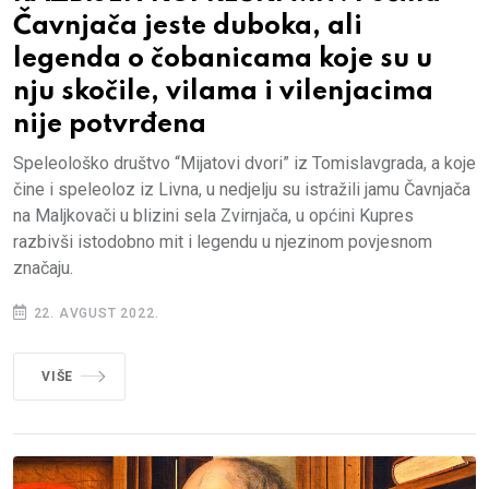
Čavnjača jeste duboka, ali
legenda o čobanicama koje su u
nju skočile, vilama i vilenjacima
nije potvrđena
Speleološko društvo “Mijatovi dvori” iz Tomislavgrada, a koje
čine i speleoloz iz Livna, u nedjelju su istražili jamu Čavnjača
na Maljkovači u blizini sela Zvirnjača, u općini Kupres
razbivši istodobno mit i legendu u njezinom povjesnom
značaju.
22. AVGUST 2022.
VIŠE