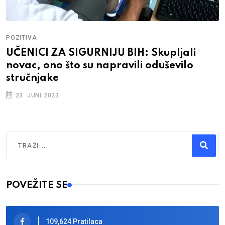
POZITIVA
UČENICI ZA SIGURNIJU BIH: Skupljali
novac, ono što su napravili oduševilo
stručnjake
23. JUNI 2023.
Traži
Type 2 or more characters for results.
POVEŽITE SE
109,624 Pratilaca