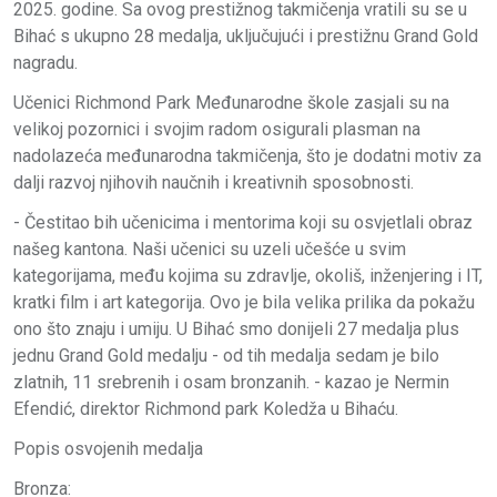
2025. godine. Sa ovog prestižnog takmičenja vratili su se u
Bihać s ukupno 28 medalja, uključujući i prestižnu Grand Gold
nagradu.
Učenici Richmond Park Međunarodne škole zasjali su na
velikoj pozornici i svojim radom osigurali plasman na
nadolazeća međunarodna takmičenja, što je dodatni motiv za
dalji razvoj njihovih naučnih i kreativnih sposobnosti.
- Čestitao bih učenicima i mentorima koji su osvjetlali obraz
našeg kantona. Naši učenici su uzeli učešće u svim
kategorijama, među kojima su zdravlje, okoliš, inženjering i IT,
kratki film i art kategorija. Ovo je bila velika prilika da pokažu
ono što znaju i umiju. U Bihać smo donijeli 27 medalja plus
jednu Grand Gold medalju - od tih medalja sedam je bilo
zlatnih, 11 srebrenih i osam bronzanih. - kazao je Nermin
Efendić, direktor Richmond park Koledža u Bihaću.
Popis osvojenih medalja
Bronza: