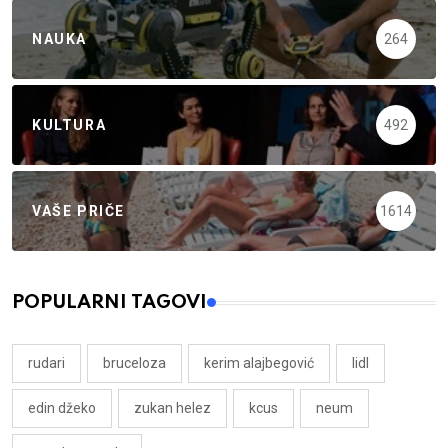
NAUKA
264
KULTURA
492
VAŠE PRIČE
1614
POPULARNI TAGOVI
rudari
bruceloza
kerim alajbegović
lidl
edin džeko
zukan helez
kcus
neum