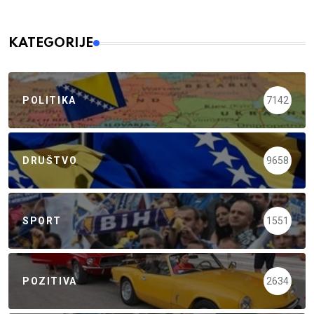
KATEGORIJE
POLITIKA
7142
DRUŠTVO
9658
SPORT
1551
POZITIVA
2634