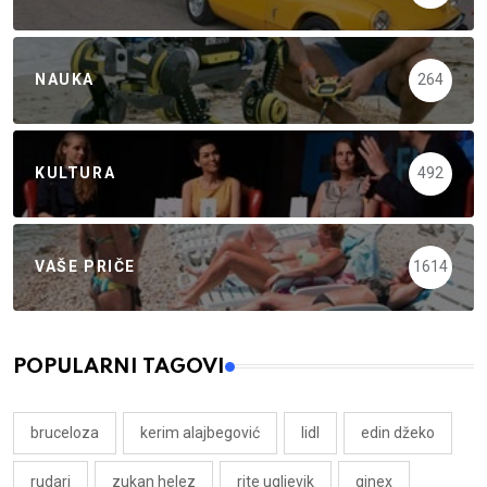
NAUKA
264
KULTURA
492
VAŠE PRIČE
1614
POPULARNI TAGOVI
bruceloza
kerim alajbegović
lidl
edin džeko
rudari
zukan helez
rite ugljevik
ginex