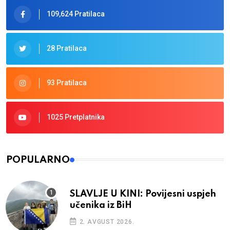
109,624 Pratilaca
28 Pratilaca
93 Pratilaca
1025 Pretplatnika
POPULARNO
SLAVLJE U KINI: Povijesni uspjeh
učenika iz BiH
2. AVGUST 2026.