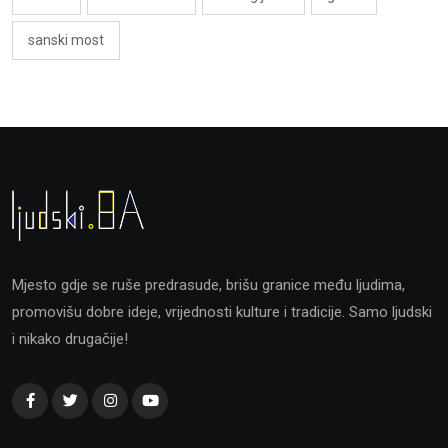
sanski most
Mjesto gdje se ruše predrasude, brišu granice među ljudima,
promovišu dobre ideje, vrijednosti kulture i tradicije. Samo ljudski
i nikako drugačije!