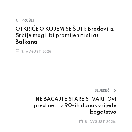
PROŠLI
OTKRIĆE O KOJEM SE ŠUTI: Brodovi iz
Srbije mogli bi promijeniti sliku
Balkana
8. AVGUST 2026.
SLJEDEĆI
NE BACAJTE STARE STVARI: Ovi
predmeti iz 90-ih danas vrijede
bogatstvo
8. AVGUST 2026.