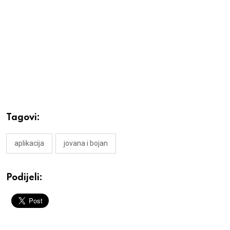
Tagovi:
aplikacija
jovana i bojan
Podijeli: