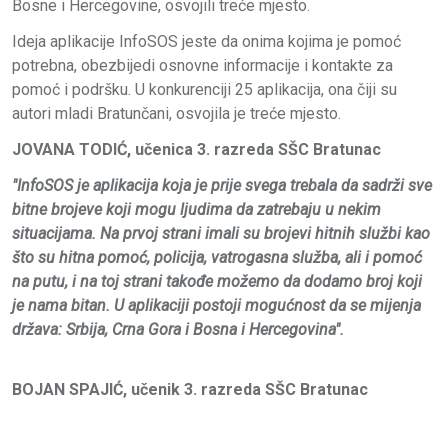
Bosne i Hercegovine, osvojili treće mjesto.
Ideja aplikacije InfoSOS jeste da onima kojima je pomoć
potrebna, obezbijedi osnovne informacije i kontakte za
pomoć i podršku. U konkurenciji 25 aplikacija, ona čiji su
autori mladi Bratunčani, osvojila je treće mjesto.
JOVANA TODIĆ, učenica 3. razreda SŠC Bratunac
"InfoSOS je aplikacija koja je prije svega trebala da sadrži sve
bitne brojeve koji mogu ljudima da zatrebaju u nekim
situacijama. Na prvoj strani imali su brojevi hitnih službi kao
što su hitna pomoć, policija, vatrogasna služba, ali i pomoć
na putu, i na toj strani takođe možemo da dodamo broj koji
je nama bitan. U aplikaciji postoji mogućnost da se mijenja
država: Srbija, Crna Gora i Bosna i Hercegovina".
BOJAN SPAJIĆ, učenik 3. razreda SŠC Bratunac