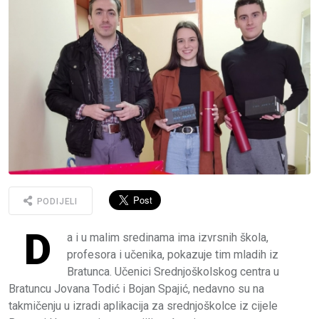
PODIJELI
D
a i u malim sredinama ima izvrsnih škola,
profesora i učenika, pokazuje tim mladih iz
Bratunca. Učenici Srednjoškolskog centra u
Bratuncu Jovana Todić i Bojan Spajić, nedavno su na
takmičenju u izradi aplikacija za srednjoškolce iz cijele