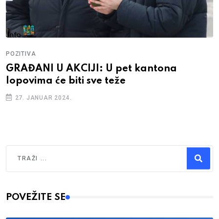
POZITIVA
GRAĐANI U AKCIJI: U pet kantona
lopovima će biti sve teže
27. JANUAR 2024.
Traži
Type 2 or more characters for results.
POVEŽITE SE