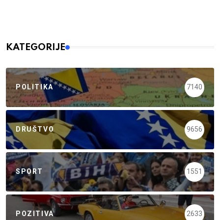
KATEGORIJE
POLITIKA
7140
DRUŠTVO
9656
SPORT
1551
POZITIVA
2633