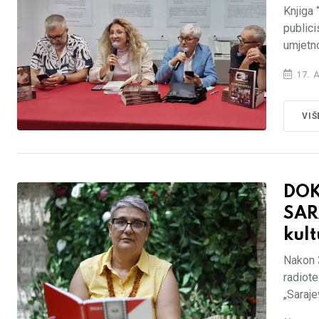
Knjiga 
publici
umjetno
17. 
VIŠ
DOK
SARA
kult
Nakon 
radiote
„Saraje