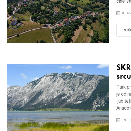
čine Va
8. A
VIŠ
SKR
src
Park pr
je od n
ljubite
Anadol
19. J