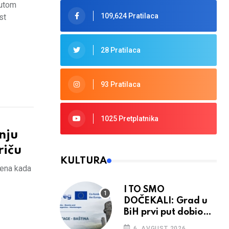
Rutom
109,624 Pratilaca
st
28 Pratilaca
93 Pratilaca
1025 Pretplatnika
nju
riču
KULTURA
mena kada
I TO SMO
DOČEKALI: Grad u
BiH prvi put dobio
sredstva EU
6. AVGUST 2026.