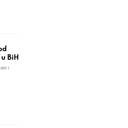
od
 u BiH
sni i