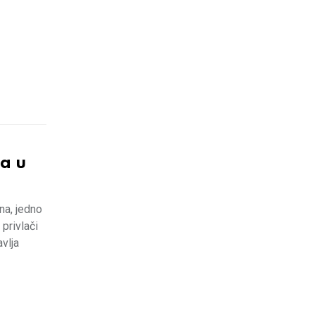
a u
na, jedno
privlači
avlja