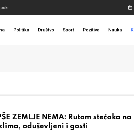
TROJKA U AKCIJI: Inicijativa za status Srebrenice pokrenuta
ALARM IZ MOSTARA: Otvoreno nepoštivanje Uredbe Vlade FBIH
na
Politika
Društvo
Sport
Pozitiva
Nauka
K
ZASTRAŠIVANJE I PRITISCI: Saslušane još 4 osobe, 26 na popisu
PŠE ZEMLJE NEMA: Rutom stećaka na
klima, oduševljeni i gosti