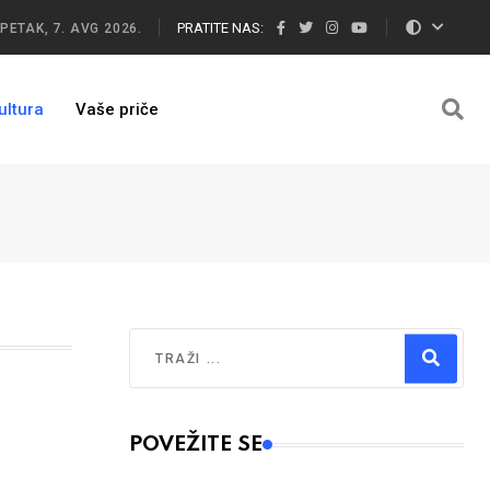
PRATITE NAS:
PETAK, 7. AVG 2026.
ultura
Vaše priče
Traži
Type 2 or more characters for results.
POVEŽITE SE