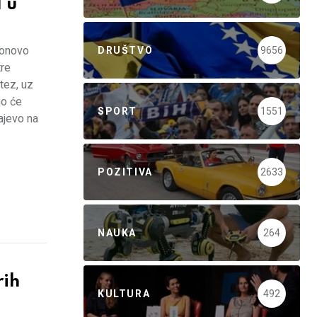
 u
ponovo
DRUŠTVO
9656
tre
tez, uz
no će
SPORT
1551
rajevo na
POZITIVA
2633
NAUKA
264
rih
KULTURA
492