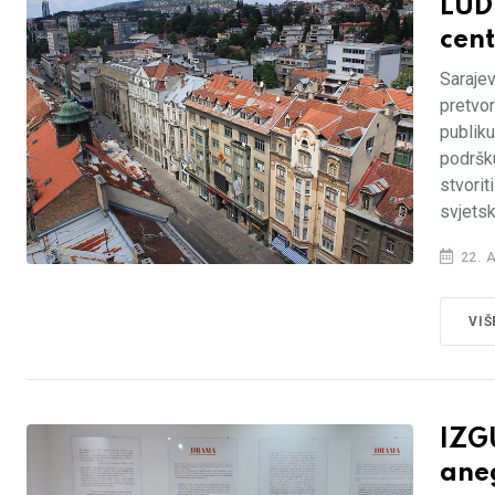
LUD
cent
Sarajev
pretvor
publik
podršku
stvorit
svjets
22. 
VIŠ
IZG
ane