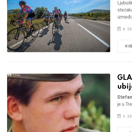
Ljubušk
stećaka
između 
8. S
VIŠ
GLA
ubij
Stefan
je u Tr
5. S