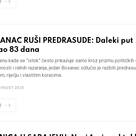
E
ANAC RUŠI PREDRASUDE: Daleki put
jao 83 dana
nu kada se “istok” često prikazuje samo kroz prizmu političkih
nosti i ratnih razaranja, jedan Bosanac odlučio je razbiti predras
, riječju i vlastitim koracima.
AVGUST 2025.
E