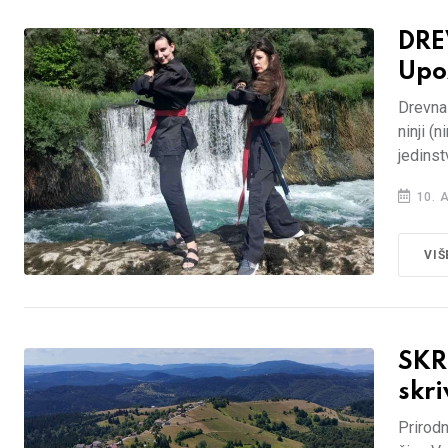
DRE
Upo
Drevna 
ninji (
jedinst
10. 
VIŠ
SKR
skri
Prirodn