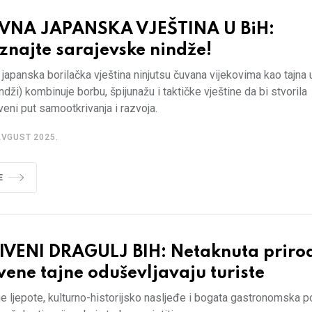
VNA JAPANSKA VJEŠTINA U BiH:
znajte sarajevske nindže!
japanska borilačka vještina ninjutsu čuvana vijekovima kao tajna
nindži) kombinuje borbu, špijunažu i taktičke vještine da bi stvorila
veni put samootkrivanja i razvoja.
AVGUST 2025.
E
IVENI DRAGULJ BIH: Netaknuta prirod
vene tajne oduševljavaju turiste
e ljepote, kulturno-historijsko nasljeđe i bogata gastronomska 