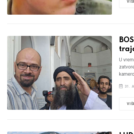
VIŠ
BOS
tra
U vreme
zatvore
kamerom
31. 
VIŠ