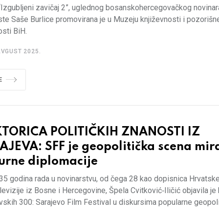
“Izgubljeni zavičaj 2”, uglednog bosanskohercegovačkog novinara
ste Saše Burlice promovirana je u Muzeju književnosti i pozorišn
sti BiH.
AVGUST 2025.
E
TORICA POLITIČKIH ZNANOSTI IZ
JEVA: SFF je geopolitička scena mira
urne diplomacije
35 godina rada u novinarstvu, od čega 28 kao dopisnica Hrvatsk
levizije iz Bosne i Hercegovine, Špela Cvitković‑Iličić objavila je 
vskih 300: Sarajevo Film Festival u diskursima popularne geopoli