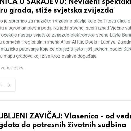
NICA U SARAJEVU: Neviđeni spektakl
ru grada, stiže svjetska zvijezda
o je spremno za muzičko i vizuelno slavlje koje će Titovu ulicu 
iti u ogroman plesni podij. Na jedinstvenoj sceni iznad Vječne va
u očekuje nastup svjetske zvijezde elektronske scene Layle Beni
 domaćih i regionalnih imena After Affair, Doela i Lubnye. Zajed
i muzičko putovanje koje će obilježiti ljeto i još jednom podići Sa
ku mapu gradova koji žive kroz ovakve događaje.
AVGUST 2025.
E
UBLJENI ZAVIČAJ: Vlasenica - od ved
gdota do potresnih životnih sudbina