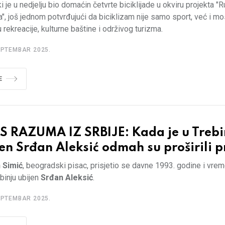
i je u nedjelju bio domaćin četvrte biciklijade u okviru projekta "
", još jednom potvrđujući da biciklizam nije samo sport, već i mo
rekreacije, kulturne baštine i održivog turizma.
EPTEMBAR 2025.
E
S RAZUMA IZ SRBIJE: Kada je u Trebi
en Srđan Aleksić odmah su proširili p
 Simić
, beogradski pisac, prisjetio se davne 1993. godine i vre
ebinju ubijen
Srđan Aleksić
.
EPTEMBAR 2025.