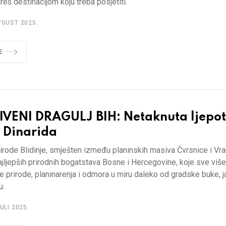
reš destinacijom koju treba posjetiti.
VGUST 2025.
E
IVENI DRAGULJ BIH: Netaknuta ljepot
u Dinarida
irode Blidinje, smješten između planinskih masiva Čvrsnice i Vra
ajljepših prirodnih bogatstava Bosne i Hercegovine, koje sve više 
lje prirode, planinarenja i odmora u miru daleko od gradske buke, j
u.
ULI 2025.