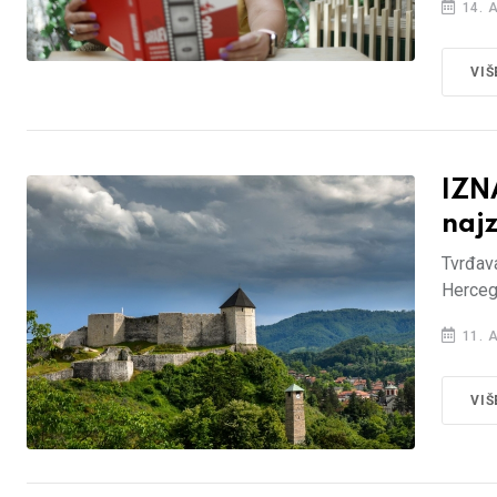
14. 
VIŠ
IZN
najz
Tvrđava
Herceg
11. 
VIŠ