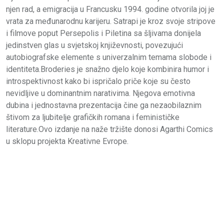
njen rad, a emigracija u Francusku 1994. godine otvorila joj je
vrata za međunarodnu karijeru. Satrapi je kroz svoje stripove
i filmove poput Persepolis i Piletina sa šljivama donijela
jedinstven glas u svjetskoj književnosti, povezujući
autobiografske elemente s univerzalnim temama slobode i
identiteta.Broderies je snažno djelo koje kombinira humor i
introspektivnost kako bi ispričalo priče koje su često
nevidljive u dominantnim narativima. Njegova emotivna
dubina i jednostavna prezentacija čine ga nezaobilaznim
štivom za ljubitelje grafičkih romana i feminističke
literature.Ovo izdanje na naže tržište donosi Agarthi Comics
u sklopu projekta Kreativne Evrope.