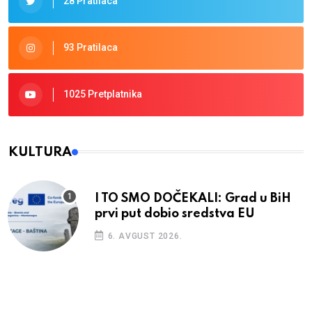
28 Pratilaca
93 Pratilaca
1025 Pretplatnika
KULTURA
I TO SMO DOČEKALI: Grad u BiH
prvi put dobio sredstva EU
6. AVGUST 2026.