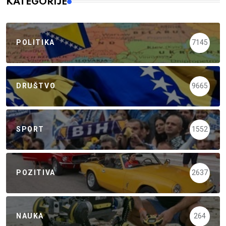
KATEGORIJE
POLITIKA
7145
DRUŠTVO
9665
SPORT
1552
POZITIVA
2637
NAUKA
264