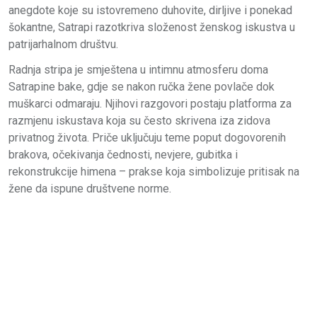
anegdote koje su istovremeno duhovite, dirljive i ponekad
šokantne, Satrapi razotkriva složenost ženskog iskustva u
patrijarhalnom društvu.
Radnja stripa je smještena u intimnu atmosferu doma
Satrapine bake, gdje se nakon ručka žene povlače dok
muškarci odmaraju. Njihovi razgovori postaju platforma za
razmjenu iskustava koja su često skrivena iza zidova
privatnog života. Priče uključuju teme poput dogovorenih
brakova, očekivanja čednosti, nevjere, gubitka i
rekonstrukcije himena – prakse koja simbolizuje pritisak na
žene da ispune društvene norme.