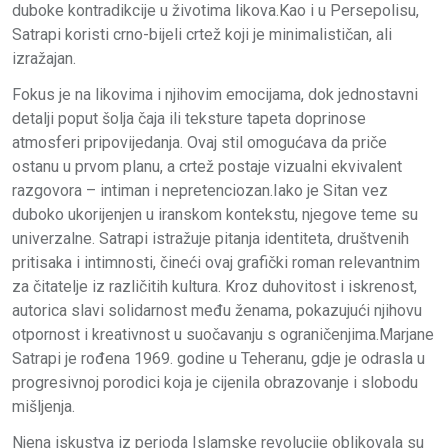
duboke kontradikcije u životima likova.Kao i u Persepolisu,
Satrapi koristi crno-bijeli crtež koji je minimalističan, ali
izražajan.
Fokus je na likovima i njihovim emocijama, dok jednostavni
detalji poput šolja čaja ili teksture tapeta doprinose
atmosferi pripovijedanja. Ovaj stil omogućava da priče
ostanu u prvom planu, a crtež postaje vizualni ekvivalent
razgovora – intiman i nepretenciozan.Iako je Sitan vez
duboko ukorijenjen u iranskom kontekstu, njegove teme su
univerzalne. Satrapi istražuje pitanja identiteta, društvenih
pritisaka i intimnosti, čineći ovaj grafički roman relevantnim
za čitatelje iz različitih kultura. Kroz duhovitost i iskrenost,
autorica slavi solidarnost među ženama, pokazujući njihovu
otpornost i kreativnost u suočavanju s ograničenjima.Marjane
Satrapi je rođena 1969. godine u Teheranu, gdje je odrasla u
progresivnoj porodici koja je cijenila obrazovanje i slobodu
mišljenja.
Njena iskustva iz perioda Islamske revolucije oblikovala su