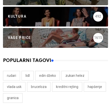
KULTURA
492
VAŠE PRIČE
1615
POPULARNI TAGOVI
rudari
lidl
edin džeko
zukan helez
vlada usk
bruceloza
kreditni rejting
hapšenje
granica