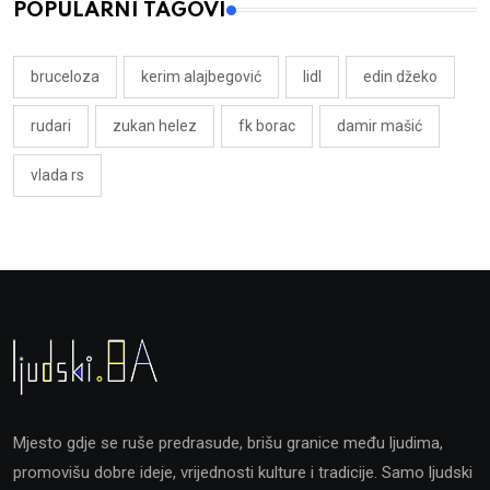
POPULARNI TAGOVI
bruceloza
kerim alajbegović
lidl
edin džeko
rudari
zukan helez
fk borac
damir mašić
vlada rs
Mjesto gdje se ruše predrasude, brišu granice među ljudima,
promovišu dobre ideje, vrijednosti kulture i tradicije. Samo ljudski