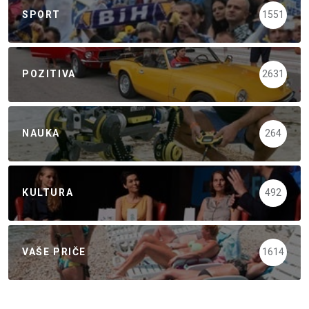
SPORT
1551
POZITIVA
2631
NAUKA
264
KULTURA
492
VAŠE PRIČE
1614