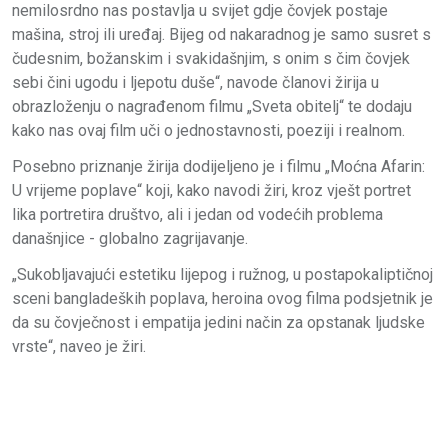
nemilosrdno nas postavlja u svijet gdje čovjek postaje
mašina, stroj ili uređaj. Bijeg od nakaradnog je samo susret s
čudesnim, božanskim i svakidašnjim, s onim s čim čovjek
sebi čini ugodu i ljepotu duše“, navode članovi žirija u
obrazloženju o nagrađenom filmu „Sveta obitelj“ te dodaju
kako nas ovaj film uči o jednostavnosti, poeziji i realnom.
Posebno priznanje žirija dodijeljeno je i filmu „Moćna Afarin:
U vrijeme poplave“ koji, kako navodi žiri, kroz vješt portret
lika portretira društvo, ali i jedan od vodećih problema
današnjice - globalno zagrijavanje.
„Sukobljavajući estetiku lijepog i ružnog, u postapokaliptičnoj
sceni bangladeških poplava, heroina ovog filma podsjetnik je
da su čovječnost i empatija jedini način za opstanak ljudske
vrste“, naveo je žiri.