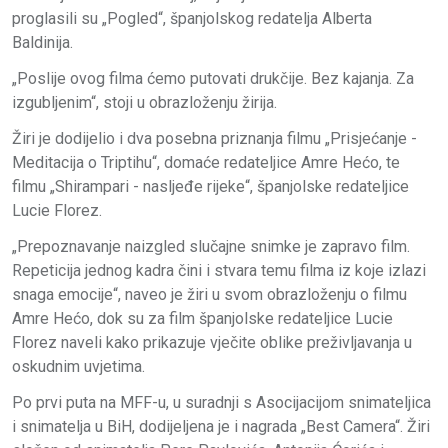
proglasili su „Pogled“, španjolskog redatelja Alberta
Baldinija.
„Poslije ovog filma ćemo putovati drukčije. Bez kajanja. Za
izgubljenim“, stoji u obrazloženju žirija.
Žiri je dodijelio i dva posebna priznanja filmu „Prisjećanje -
Meditacija o Triptihu“, domaće redateljice Amre Hećo, te
filmu „Shirampari - nasljeđe rijeke“, španjolske redateljice
Lucie Florez.
„Prepoznavanje naizgled slučajne snimke je zapravo film.
Repeticija jednog kadra čini i stvara temu filma iz koje izlazi
snaga emocije“, naveo je žiri u svom obrazloženju o filmu
Amre Hećo, dok su za film španjolske redateljice Lucie
Florez naveli kako prikazuje vječite oblike preživljavanja u
oskudnim uvjetima.
Po prvi puta na MFF-u, u suradnji s Asocijacijom snimateljica
i snimatelja u BiH, dodijeljena je i nagrada „Best Camera“. Žiri