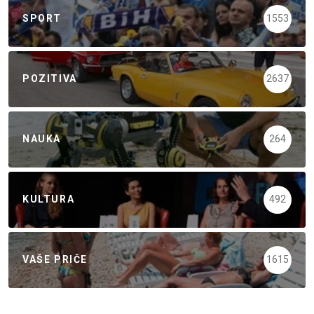
SPORT
1553
POZITIVA
2637
NAUKA
264
KULTURA
492
VAŠE PRIČE
1615