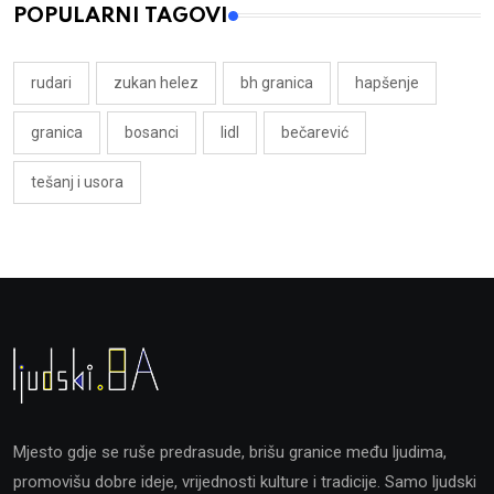
POPULARNI TAGOVI
rudari
zukan helez
bh granica
hapšenje
granica
bosanci
lidl
bečarević
tešanj i usora
Mjesto gdje se ruše predrasude, brišu granice među ljudima,
promovišu dobre ideje, vrijednosti kulture i tradicije. Samo ljudski