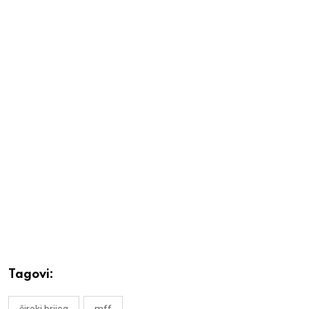
Tagovi:
široki brijeg
mff