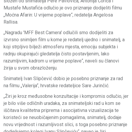
složen od snimatelja Pere Pavlovića, Antonija Ćorića i
Mustafe Mustafića odlučio je ovo priznanje dodijeliti filmu
„Moćna Afarin: U vrijeme poplave“, redatelja Angelosa
Rallisa.
„Nagradu 'MFF Best Camera' odlučili smo dodijeliti za
izvrsno snimljen film u kome je redatelj ujedno i snimatelj, a
koji strpljivo bilježi atmosferu mjesta, emociju subjekta i
radnju okupirajući gledatelja čisto postavljenim, lako
razumljivim, kadrom u vrijeme poplave“, naveli su članovi
žirija u svom obrazloženju.
Snimatelj Ivan Slipčević dobio je posebno priznanje za rad
na filmu „Valerija“, hrvatske redateljice Sare Jurinčić.
„Žiri je kroz međusobne konzultacije i kompromis odlučio, jer
je bilo više odličnih uradaka, za snimateljski rad u kom se
iščitava kvalitetna priprema i asocijativna vizualizacija te
koristeći se neuobičajenim pomagalima, snimatelj, dodaje
novu vrijednost i razumljivost slici, s toga posebno priznanje
dodjeljujemo kolegi Ivanu Slipčeviću“, naveo je žiri.