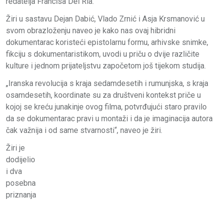
redatelja Francisa Del Ria.
Žiri u sastavu Dejan Dabić, Vlado Zrnić i Asja Krsmanović u
svom obrazloženju naveo je kako nas ovaj hibridni
dokumentarac koristeći epistolarnu formu, arhivske snimke,
fikciju s dokumentaristikom, uvodi u priču o dvije različite
kulture i jednom prijateljstvu započetom još tijekom studija.
„Iranska revolucija s kraja sedamdesetih i rumunjska, s kraja
osamdesetih, koordinate su za društveni kontekst priče u
kojoj se kreću junakinje ovog filma, potvrđujući staro pravilo
da se dokumentarac pravi u montaži i da je imaginacija autora
čak važnija i od same stvarnosti“, naveo je žiri.
Žiri je
dodijelio
i dva
posebna
priznanja