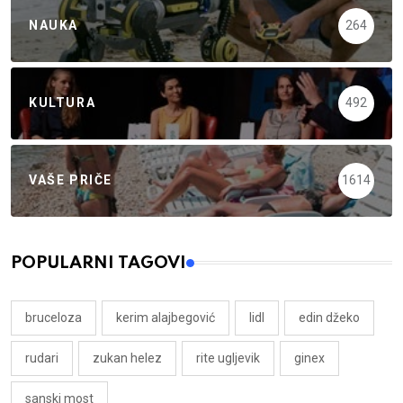
NAUKA
264
KULTURA
492
VAŠE PRIČE
1614
POPULARNI TAGOVI
bruceloza
kerim alajbegović
lidl
edin džeko
rudari
zukan helez
rite ugljevik
ginex
sanski most