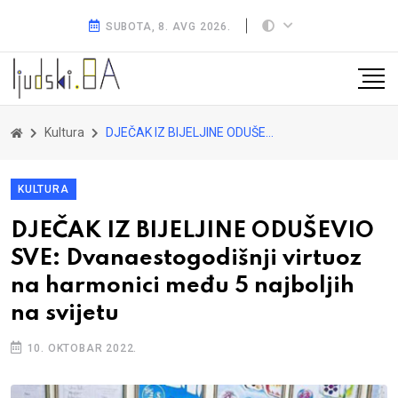
SUBOTA, 8. AVG 2026.
Kultura
DJEČAK IZ BIJELJINE ODUŠEVIO SVE: Dvanaestogodišnji virtuoz na harmonici među 5 najboljih na svijetu
KULTURA
DJEČAK IZ BIJELJINE ODUŠEVIO
SVE: Dvanaestogodišnji virtuoz
na harmonici među 5 najboljih
na svijetu
10. OKTOBAR 2022.