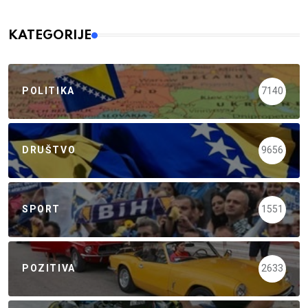
KATEGORIJE
POLITIKA
7140
DRUŠTVO
9656
SPORT
1551
POZITIVA
2633