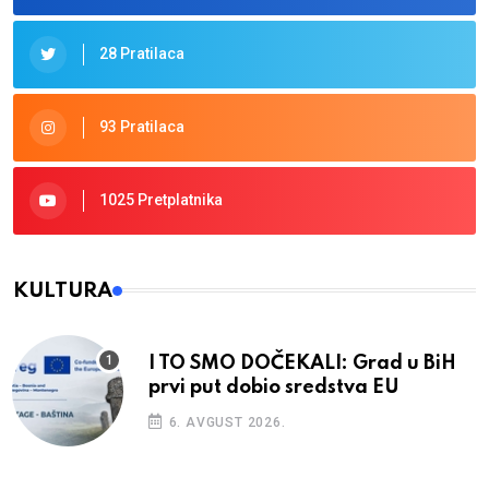
28 Pratilaca
93 Pratilaca
1025 Pretplatnika
KULTURA
I TO SMO DOČEKALI: Grad u BiH
prvi put dobio sredstva EU
6. AVGUST 2026.