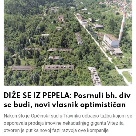
DIŽE SE IZ PEPELA: Posrnuli bh. div
se budi, novi vlasnik optimističan
Nakon što je Općinski sud u Travniku odbacio tužbu kojom se
osporavala prodaja imovine nekadašnjeg giganta Vitezita,
otvoren je put ka novoj fazi razvoja ove kompanije.