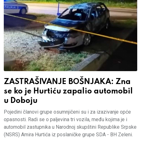
ZASTRAŠIVANJE BOŠNJAKA: Zna
se ko je Hurtiću zapalio automobil
u Doboju
Pojedini članovi grupe osumnjičeni su i za izazivanje opće
opasnosti. Radi se o paljevina tri vozila, među kojima je i
automobil zastupnika u Narodnoj skupštini Republike Srpske
(NSRS) Amira Hurtića iz poslaničke grupe SDA - BH Zeleni.