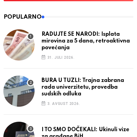
POPULARNO
RADUJTE SE NARODI: Isplata
mirovina za 5 dana, retroaktivna
povećanja
31. JULI 2026.
BURA U TUZLI: Trajna zabrana
rada univerzitetu, provedba
sudskih odluka
3. AVGUST 2026.
I TO SMO DOČEKALI: Ukinuli vize
za građane BiH