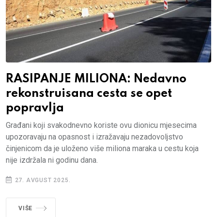
RASIPANJE MILIONA: Nedavno
rekonstruisana cesta se opet
popravlja
Građani koji svakodnevno koriste ovu dionicu mjesecima
upozoravaju na opasnost i izražavaju nezadovoljstvo
činjenicom da je uloženo više miliona maraka u cestu koja
nije izdržala ni godinu dana.
27. AVGUST 2025.
VIŠE