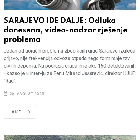
SARAJEVO IDE DALJE: Odluka
donesena, video-nadzor rješenje
problema
Jedan od gorućih problema zbog kojih grad Sarajevo izgleda
prljavo, nije frekvencija odvoza otpada nego formiranje tzv.
divljih deponija. Na područja grada ih je oko 150 detektovanih
- kazao je u intervju za Fenu Mirsad Jašarević, direktor KJKP
"Rad".
26. AVGUST 2025.
VIŠE