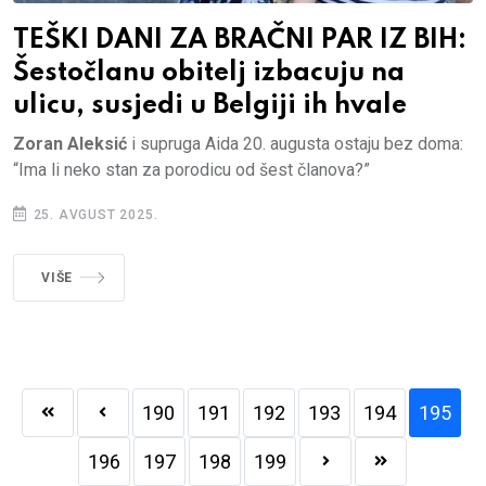
TEŠKI DANI ZA BRAČNI PAR IZ BIH:
Šestočlanu obitelj izbacuju na
ulicu, susjedi u Belgiji ih hvale
Zoran Aleksić
i supruga Aida 20. augusta ostaju bez doma:
“Ima li neko stan za porodicu od šest članova?”
25. AVGUST 2025.
VIŠE
190
191
192
193
194
195
196
197
198
199