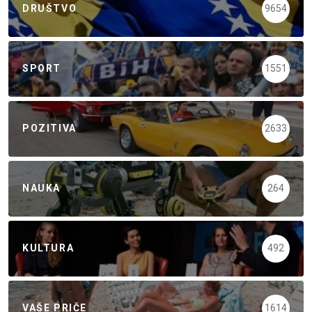
DRUŠTVO
9654
SPORT
1551
POZITIVA
2633
NAUKA
264
KULTURA
492
VAŠE PRIČE
1614