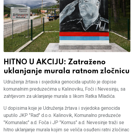
HITNO U AKCIJU: Zatraženo
uklanjanje murala ratnom zločnicu
Udruženja žrtava i svjedoka genocida uputilo je dopise
komunalnim preduzećima u Kalinoviku, Foči i Nevesinju, sa
zahtjevom za uklanjanje murala s likom Ratka Mladića.
U dopisima koje je Udruženja žrtava i svjedoka genocida
uputilo JKP "Rad" d.o.o. Kalinovik, Komunalno preduzeće
"Komunalac" a.d. Foča i JP "Komus" a.d. Nevesinje traži se
hitno uklanjanje murala kojim se veliča osuđeni ratni zločinac