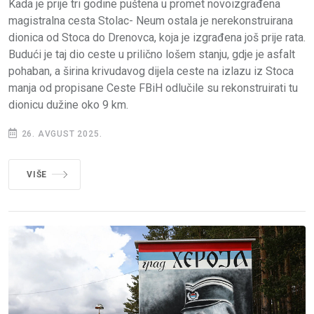
Kada je prije tri godine puštena u promet novoizgrađena
magistralna cesta Stolac- Neum ostala je nerekonstruirana
dionica od Stoca do Drenovca, koja je izgrađena još prije rata.
Budući je taj dio ceste u prilično lošem stanju, gdje je asfalt
pohaban, a širina krivudavog dijela ceste na izlazu iz Stoca
manja od propisane Ceste FBiH odlučile su rekonstruirati tu
dionicu dužine oko 9 km.
26. AVGUST 2025.
VIŠE