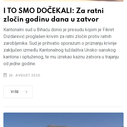
I TO SMO DOČEKALI: Za ratni
zločin godinu dana u zatvor
Kantonalni sud u Bihaću donio je presudu kojom je Fikret
Dizdarević proglašen krivim za ratni zločin protiv ratnih
zarobljenika. Sud je prihvatio sporazum o priznanju krivnje
zaključen između Kantonalnog tužilaštva Unsko-sanskog
kantona i optuženog, te mu izrekao kaznu zatvora u trajanju
od jedne godine.
26. AVGUST 2025.
VIŠE