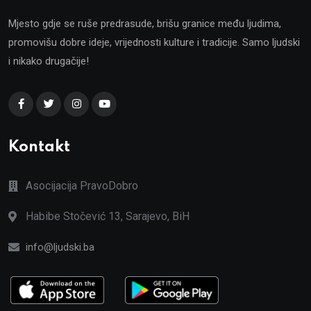
Mjesto gdje se ruše predrasude, brišu granice među ljudima,
promovišu dobre ideje, vrijednosti kulture i tradicije. Samo ljudski
i nikako drugačije!
Kontakt
Asocijacija PravoDobro
Habibe Stočević 13, Sarajevo, BiH
info@ljudski.ba