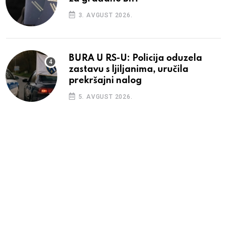
3. AVGUST 2026.
BURA U RS-U: Policija oduzela
zastavu s ljiljanima, uručila
prekršajni nalog
5. AVGUST 2026.