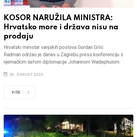
KOSOR NARUŽILA MINISTRA:
Hrvatsko more i država nisu na
prodaju
Hrvatski ministar vanjskih poslova Gordan Grlić
Radman održao je danas u Zagrebu press konferenciju s
njemačkim šefom diplomacije Johannom Wadephulom.
25. AVGUST 2025.
VIŠE