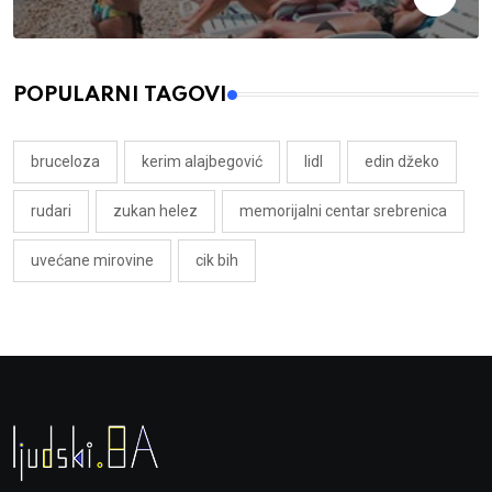
POPULARNI TAGOVI
bruceloza
kerim alajbegović
lidl
edin džeko
rudari
zukan helez
memorijalni centar srebrenica
uvećane mirovine
cik bih