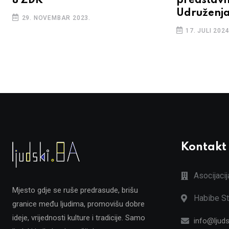
u ZDK
predstavn
Udruženj
29. NOVEMBAR 2023.
17. JULI 2024
Kontakt
Asocijaci
Mjesto gdje se ruše predrasude, brišu
Habibe St
granice među ljudima, promovišu dobre
ideje, vrijednosti kulture i tradicije. Samo
info@ljuds