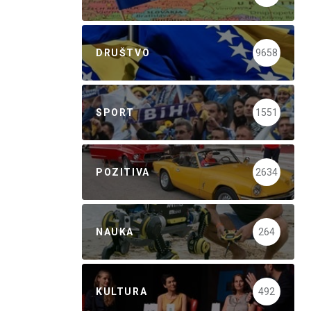
DRUŠTVO
9658
SPORT
1551
POZITIVA
2634
NAUKA
264
KULTURA
492