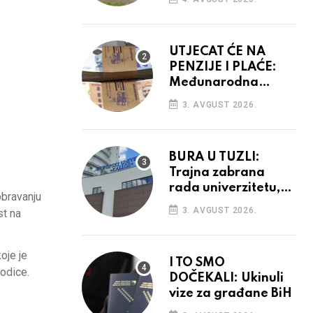
vidiku
UTJECAT ĆE NA
PENZIJE I PLAĆE:
Međunarodna
agencija potvrdila
3. AVGUST 2026.
kreditni rejting BiH
BURA U TUZLI:
Trajna zabrana
rada univerzitetu,
obravanju
provedba sudskih
3. AVGUST 2026.
st na
odluka
oje je
I TO SMO
rodice.
DOČEKALI: Ukinuli
vize za građane BiH