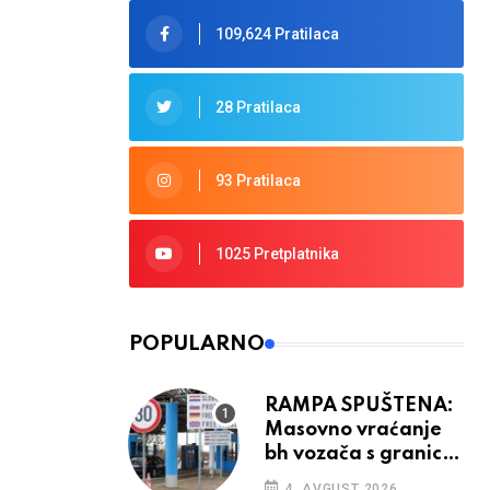
109,624 Pratilaca
28 Pratilaca
93 Pratilaca
1025 Pretplatnika
POPULARNO
RAMPA SPUŠTENA:
Masovno vraćanje
bh vozača s granica
EU, protesti na
4. AVGUST 2026.