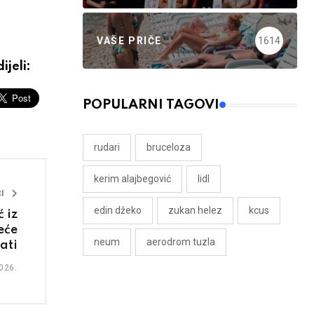
VAŠE PRIČE
1614
ijeli:
POPULARNI TAGOVI
rudari
bruceloza
kerim alajbegović
lidl
I
edin džeko
zukan helez
kcus
 iz
eće
neum
aerodrom tuzla
ati
026.