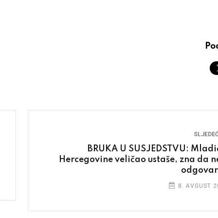
Pod
SLJEDEĆ
BRUKA U SUSJEDSTVU: Mladić
Hercegovine veličao ustaše, zna da n
odgovar
8. AVGUST 2