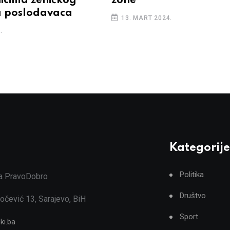
icima zeničkog
zone
a poslodavaca
13. MART 2024.
.
Kategorije
Politika
ja PravoDobro
Društvo
očević 13, Sarajevo, BiH
Sport
ki.ba