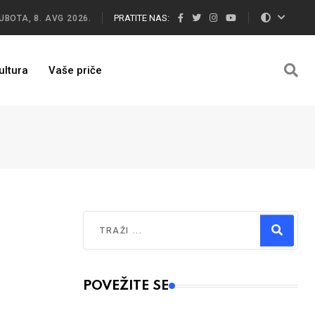
PRATITE NAS:
UBOTA, 8. AVG 2026.
ultura
Vaše priče
Traži
Type 2 or more characters for results.
POVEŽITE SE