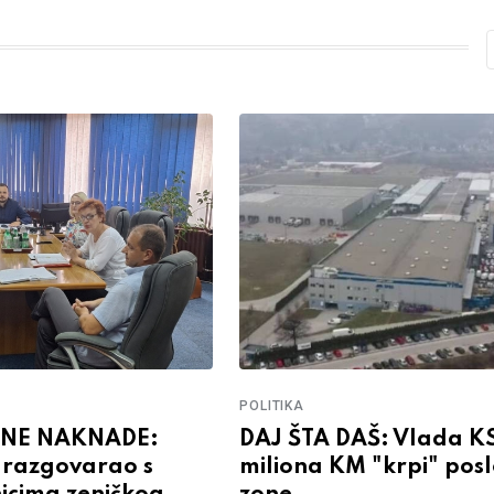
POLITIKA
JNE NAKNADE:
DAJ ŠTA DAŠ: Vlada KS
 razgovarao s
miliona KM "krpi" pos