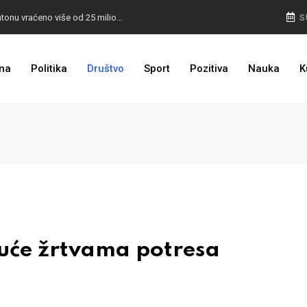
I TO SMO DOČEKALI: U 4 godine građanima u kantonu vraćeno više od 25 miliona KM
S
I TO JE BIH: Prvašićima 50 ruksaka sa školskim priborom
na
Politika
Društvo
Sport
Pozitiva
Nauka
K
uće žrtvama potresa