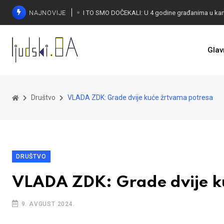
NAJNOVIJE
Glav
KONAKOVIĆ PALI ALARM: Otvoreno pismo UN-u
Društvo
VLADA ZDK: Grade dvije kuće žrtvama potresa
DRUŠTVO
VLADA ZDK: Grade dvije k
9. AVGUST 2024.