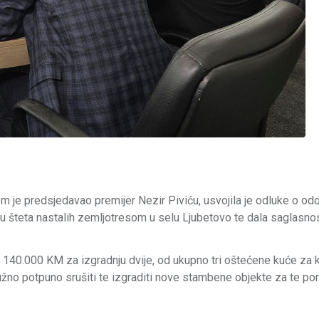
m je predsjedavao premijer Nezir Piviću, usvojila je odluke o od
u šteta nastalih zemljotresom u selu Ljubetovo te dala saglasno
no 140.000 KM za izgradnju dvije, od ukupno tri oštećene kuće za k
nužno potpuno srušiti te izgraditi nove stambene objekte za te po