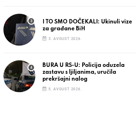
I TO SMO DOČEKALI: Ukinuli vize
za građane BiH
3. AVGUST 2026.
BURA U RS-U: Policija oduzela
zastavu s ljiljanima, uručila
prekršajni nalog
5. AVGUST 2026.