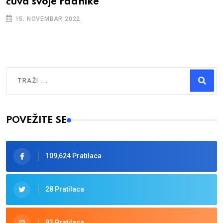
čuva svoje radnike
15. NOVEMBAR 2022.
Traži
Type 2 or more characters for results.
POVEŽITE SE
109,624 Pratilaca
28 Pratilaca
93 Pratilaca