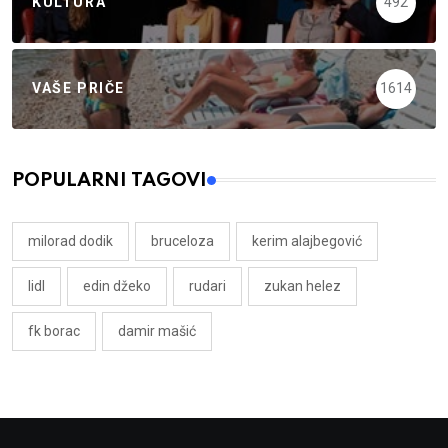
KULTURA
492
VAŠE PRIČE
1614
POPULARNI TAGOVI
milorad dodik
bruceloza
kerim alajbegović
lidl
edin džeko
rudari
zukan helez
fk borac
damir mašić