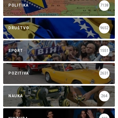
POLITIKA
7138
DRUŠTVO
9652
SPORT
1551
POZITIVA
2631
NAUKA
264