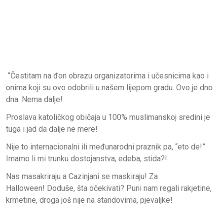
“Čestitam na đon obrazu organizatorima i učesnicima kao i
onima koji su ovo odobrili u našem lijepom gradu. Ovo je dno
dna. Nema dalje!
Proslava katoličkog običaja u 100% muslimanskoj sredini je
tuga i jad da dalje ne mere!
Nije to internacionalni ili međunarodni praznik pa, “eto de!”
Imamo li mi trunku dostojanstva, edeba, stida?!
Nas masakriraju a Cazinjani se maskiraju! Za
Halloween! Doduše, šta očekivati? Puni nam regali rakjetine,
krmetine, droga još nije na standovima, pjevaljke!