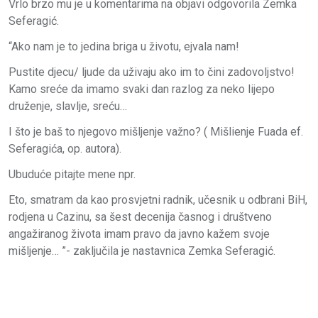
Vrlo brzo mu je u komentarima na objavi odgovorila Zemka
Seferagić.
“Ako nam je to jedina briga u životu, ejvala nam!
Pustite djecu/ ljude da uživaju ako im to čini zadovoljstvo!
Kamo sreće da imamo svaki dan razlog za neko lijepo
druženje, slavlje, sreću…
I što je baš to njegovo mišljenje važno? ( Mišlienje Fuada ef.
Seferagića, op. autora).
Ubuduće pitajte mene npr.
Eto, smatram da kao prosvjetni radnik, učesnik u odbrani BiH,
rodjena u Cazinu, sa šest decenija časnog i društveno
angažiranog života imam pravo da javno kažem svoje
mišljenje… ”- zaključila je nastavnica Zemka Seferagić.