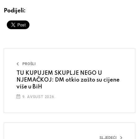
Podijeli:
PROŠLI
TU KUPUJEM SKUPLJE NEGO U
NJEMAČKOJ: DM otkio zašto su cijene
više u BiH
9. AVGUST 2026.
SLJEDEĆI