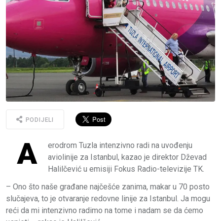
PODIJELI
A
erodrom Tuzla intenzivno radi na uvođenju
aviolinije za Istanbul, kazao je direktor Dževad
Halilčević u emisiji Fokus Radio-televizije TK.
– Ono što naše građane najčešće zanima, makar u 70 posto
slučajeva, to je otvaranje redovne linije za Istanbul. Ja mogu
reći da mi intenzivno radimo na tome i nadam se da ćemo