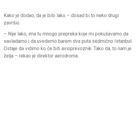
Kako je dodao, da je bilo lako – dosad bi to neko drugi
završio.
– Nije lako, ima tu mnogo prepreka koje mi pokušavamo da
savladamo i da uvedemo barem dva puta sedmično Istanbul.
Ostaje da vidimo ko će biti avioprevoznik. Tako da, to nam je
želja – rekao je direktor aerodroma.