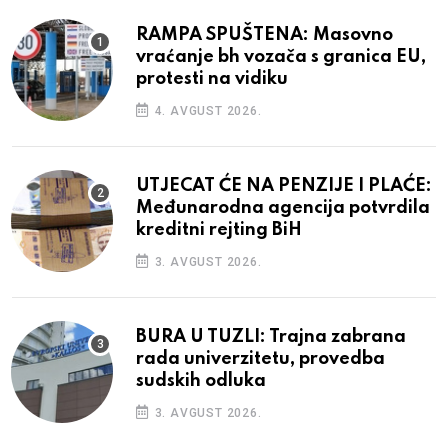
RAMPA SPUŠTENA: Masovno
vraćanje bh vozača s granica EU,
protesti na vidiku
4. AVGUST 2026.
UTJECAT ĆE NA PENZIJE I PLAĆE:
Međunarodna agencija potvrdila
kreditni rejting BiH
3. AVGUST 2026.
BURA U TUZLI: Trajna zabrana
rada univerzitetu, provedba
sudskih odluka
3. AVGUST 2026.