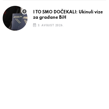
I TO SMO DOČEKALI: Ukinuli vize
za građane BiH
3. AVGUST 2026.