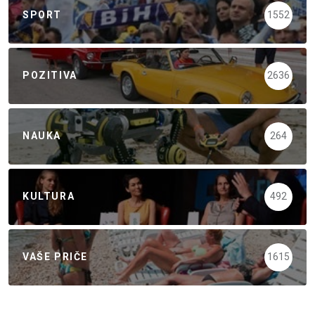
SPORT
1552
POZITIVA
2636
NAUKA
264
KULTURA
492
VAŠE PRIČE
1615