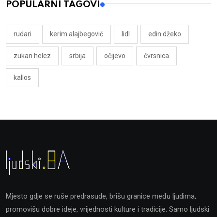
POPULARNI TAGOVI
rudari
kerim alajbegović
lidl
edin džeko
zukan helez
srbija
očijevo
čvrsnica
kallos
Mjesto gdje se ruše predrasude, brišu granice među ljudima,
promovišu dobre ideje, vrijednosti kulture i tradicije. Samo ljudski