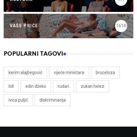
VAŠE PRIČE
1614
POPULARNI TAGOVI
kerim alajbegović
vijeće ministara
bruceloza
lidl
edin džeko
rudari
zukan helez
ivica puljić
diskriminacija