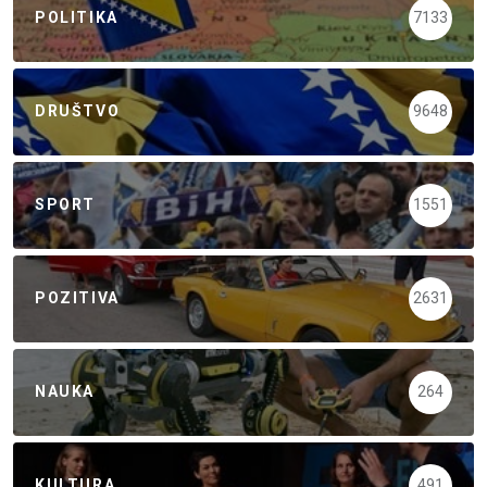
POLITIKA
7133
DRUŠTVO
9648
SPORT
1551
POZITIVA
2631
NAUKA
264
KULTURA
491