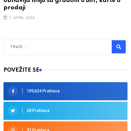
obnavlja liniju sa gradom u BiH, karte u
prodaji
7. APRIL 2023.
Traži
Type 2 or more characters for results.
POVEŽITE SE
109,624 Pratilaca
28 Pratilaca
93 Pratilaca