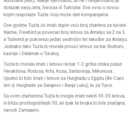
Austriana (Beč). Manje vjerovatno, ali ne i nevjerovatno je
dolazak easyJeta, Swissa ili Turkisha. Sve ovisi o novcu
kojim raspolaže Tuzla i koji može dati kompanijama.
Ove godine Tuzla će imati duplo veći broj chartera za turiste.
Naime, Freebird je povećao broj letova za Antalyu sa 2 na 3,
a Tailwind je pokrenuo jedan sedmični let također za Antalyu.
Jednako tako Tuzla bi morala privući letove za bar Bodrum,
kasnije i Dalaman u Turskoj.
Tuzla bi morala imati i letove na bar 1-2 grčka otoka poput
Herakliona, Rodosa, Krfa, Kosa, Santorinija, Mikonosa…
Uputno bi bilo imati i letove za Hurghadu u Egiptu (Air Ciaro
leti iz Hurghade za Sarajevo i Banja Luku), te za Tunis.
Sa ovim charterima Tuzla bi mogla imati nekih 30-35 letova,
ni blizu prošlogodišnjih 50, ali ipak ta brojka bi bila značajna,
navodi Zamaaero.