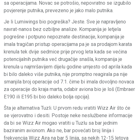
sa operacijama. Novac se potrošio, nepovratno se izgubilo
povjerenje putnika, prevezeno je jako malo putnika.
Je li Lumiwings bio pogreška? Jeste. Sve je napravljeno
navrat-nanos bez ozbiljne analize. Kompanija je letjela
pogrešne i potpuno nepoznate destinacije, kompanija je
imala tragičan pristup operacijama pa je sa prodajom karata
krenula tek dvije sedmice prije prvog leta kada se većina
potencijalnih putnika već drugačije snašla, kompanija je
krenula u najmršavijem dijelu godine umjesto od aprila kada
bi bilo daleko više putnika, nije promptno reagirala pa nije
smanjila broj operacije od 7.1. čime bi imala dovoljno novaca
za operacije do kraja marta, odabir aviona bio je loš (Embraer
E190 ili E195 bi bio daleko bolja opcija).
Šta je alternativa Tuzli. U prvom redu vratiti Wizz Air što će
se vjerovatno i desiti. Postoje neke neslužbene informacije
da bi se Wizz Air mogao vratiti u Tuzlu sa bar jednim
baziranim avionom. Ako ne, bar povećati broj linija i
frekvencija Wizz Aira na bar 5 linija, sa nekih 12-15 letova