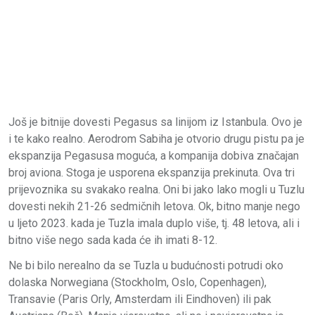
Još je bitnije dovesti Pegasus sa linijom iz Istanbula. Ovo je
i te kako realno. Aerodrom Sabiha je otvorio drugu pistu pa je
ekspanzija Pegasusa moguća, a kompanija dobiva značajan
broj aviona. Stoga je usporena ekspanzija prekinuta. Ova tri
prijevoznika su svakako realna. Oni bi jako lako mogli u Tuzlu
dovesti nekih 21-26 sedmičnih letova. Ok, bitno manje nego
u ljeto 2023. kada je Tuzla imala duplo više, tj. 48 letova, ali i
bitno više nego sada kada će ih imati 8-12.
Ne bi bilo nerealno da se Tuzla u budućnosti potrudi oko
dolaska Norwegiana (Stockholm, Oslo, Copenhagen),
Transavie (Paris Orly, Amsterdam ili Eindhoven) ili pak