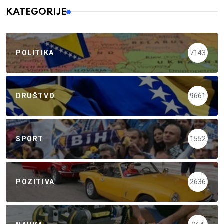
KATEGORIJE
POLITIKA
7143
DRUŠTVO
9661
SPORT
1552
POZITIVA
2636