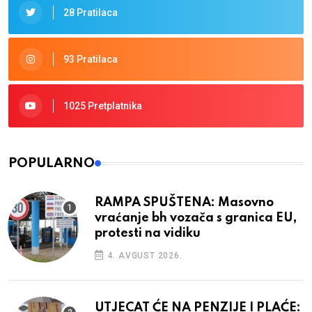
28 Pratilaca
93 Pratilaca
1025 Pretplatnika
POPULARNO
RAMPA SPUŠTENA: Masovno
vraćanje bh vozača s granica EU,
protesti na vidiku
4. AVGUST 2026.
UTJECAT ĆE NA PENZIJE I PLAĆE: