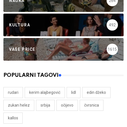
NAUKA
264
KULTURA
492
VAŠE PRIČE
1615
POPULARNI TAGOVI
rudari
kerim alajbegović
lidl
edin džeko
zukan helez
srbija
očijevo
čvrsnica
kallos