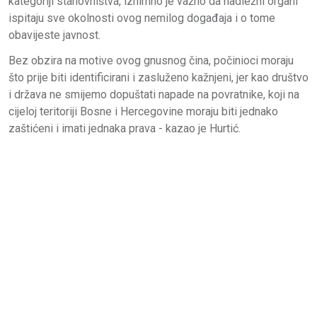
kategoriji stanovništva, iznimno je važno da nadležni organi
ispitaju sve okolnosti ovog nemilog događaja i o tome
obavijeste javnost.
Bez obzira na motive ovog gnusnog čina, počinioci moraju
što prije biti identificirani i zasluženo kažnjeni, jer kao društvo
i država ne smijemo dopuštati napade na povratnike, koji na
cijeloj teritoriji Bosne i Hercegovine moraju biti jednako
zaštićeni i imati jednaka prava - kazao je Hurtić.