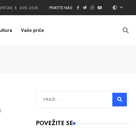
PRATITE NAS:
VRTAK, 6. AVG 2026.
ultura
Vaše priče
Traži
u
Type 2 or more characters for results.
POVEŽITE SE