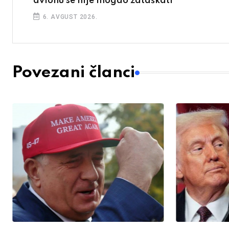
avionu se nije mogao zataškati
6. AVGUST 2026.
Povezani članci