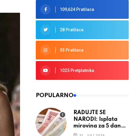
109,624 Pratilaca
28 Pratilaca
93 Pratilaca
1025 Pretplatnika
POPULARNO
RADUJTE SE
NARODI: Isplata
mirovina za 5 dana,
retroaktivna
31. JULI 2026.