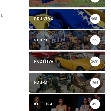
 bi
DRUŠTVO
9651
SPORT
1551
POZITIVA
2631
NAUKA
264
KULTURA
491