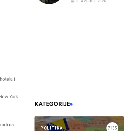
5. AVGUST 2026.
nalog
hotela i
u New York
KATEGORIJE
radi na
POLITIKA
7135