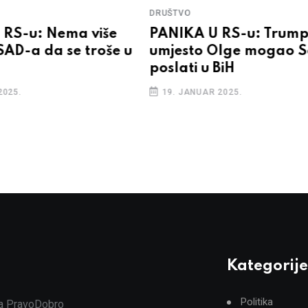
DRUŠTVO
RS-u: Nema više
PANIKA U RS-u: Trump
SAD-a da se troše u
umjesto Olge mogao 
poslati u BiH
2025.
19. JANUAR 2025.
Kategorije
Politika
ja PravoDobro