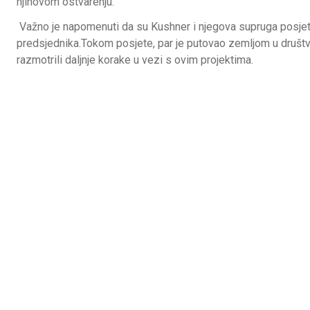
njihovom ostvarenju.
Važno je napomenuti da su Kushner i njegova supruga posjetil
predsjednika.Tokom posjete, par je putovao zemljom u društvu
razmotrili daljnje korake u vezi s ovim projektima.