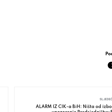
Pod
SLJEDEĆ
ALARM IZ CIK-a BiH: Ništa od izbo