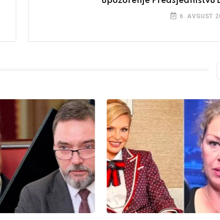
upozorenje Predsjedništvu 
6. AVGUST 2