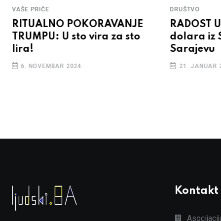
VAŠE PRIČE
DRUŠTVO
RITUALNO POKORAVANJE
RADOST U 
TRUMPU: U sto vira za sto
dolara iz 
lira!
Sarajevu
6. NOVEMBAR 2024.
21. JANUAR 
Kontakt
Asocijaci