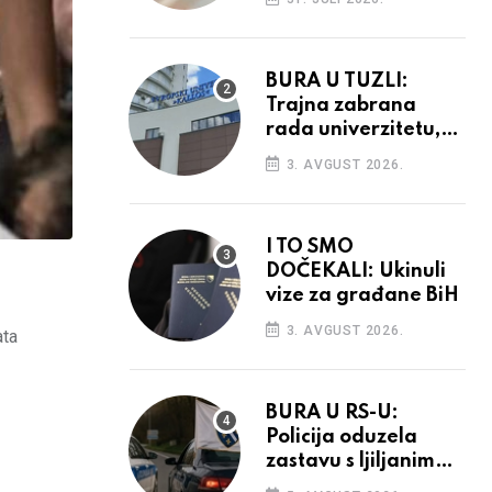
povećanja
BURA U TUZLI:
Trajna zabrana
rada univerzitetu,
provedba sudskih
3. AVGUST 2026.
odluka
I TO SMO
DOČEKALI: Ukinuli
vize za građane BiH
3. AVGUST 2026.
ata
BURA U RS-U:
Policija oduzela
zastavu s ljiljanima,
uručila prekršajni