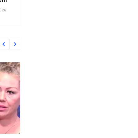
BiH
026.