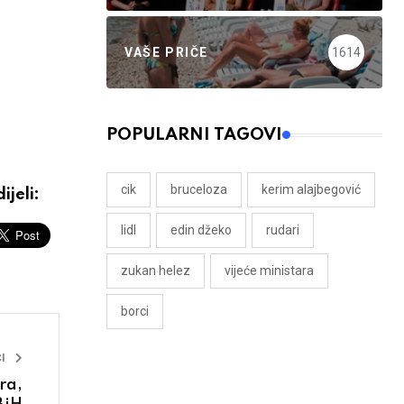
VAŠE PRIČE
1614
POPULARNI TAGOVI
cik
bruceloza
kerim alajbegović
ijeli:
lidl
edin džeko
rudari
zukan helez
vijeće ministara
borci
I
ra,