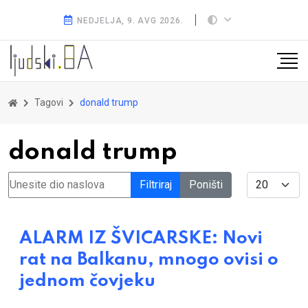
NEDJELJA, 9. AVG 2026.
Tagovi
donald trump
donald trump
Unesite dio naslova
Display #
Filtriraj
Poništi
ALARM IZ ŠVICARSKE: Novi
rat na Balkanu, mnogo ovisi o
jednom čovjeku