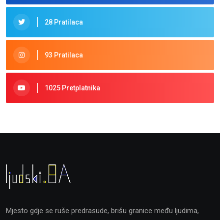
28 Pratilaca
93 Pratilaca
1025 Pretplatnika
Mjesto gdje se ruše predrasude, brišu granice među ljudima,