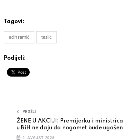
Tagovi:
edin ramić
teslić
Podijeli:
PROŠLI
ŽENE U AKCIJI: Premijerka i ministrica
u BiH ne daju da nogomet bude ugašen
9. AVGUST 2026.