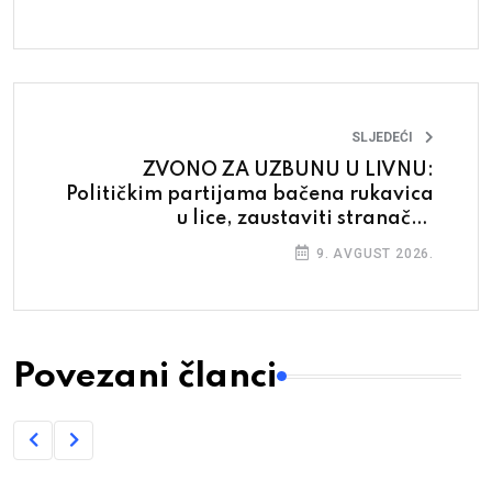
SLJEDEĆI
ZVONO ZA UZBUNU U LIVNU:
Političkim partijama bačena rukavica
u lice, zaustaviti stranačko
zapošljavanje
9. AVGUST 2026.
Povezani članci