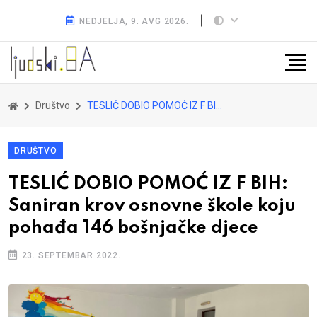
NEDJELJA, 9. AVG 2026.
Društvo
TESLIĆ DOBIO POMOĆ IZ F BIH: Saniran krov osnovne škole koju pohađa 146 bošnjačke djece
DRUŠTVO
TESLIĆ DOBIO POMOĆ IZ F BIH:
Saniran krov osnovne škole koju
pohađa 146 bošnjačke djece
23. SEPTEMBAR 2022.