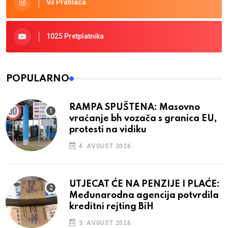
93 Pratilaca
1025 Pretplatnika
POPULARNO
RAMPA SPUŠTENA: Masovno
vraćanje bh vozača s granica EU,
protesti na vidiku
4. AVGUST 2026.
UTJECAT ĆE NA PENZIJE I PLAĆE:
Međunarodna agencija potvrdila
kreditni rejting BiH
3. AVGUST 2026.