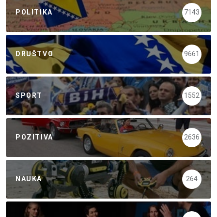
POLITIKA
7143
DRUŠTVO
9661
SPORT
1552
POZITIVA
2636
NAUKA
264