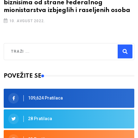
biznisima od strane Federalnog
mionistarstva izbjeglih i raseljenih osoba
10. AVGUST 2022.
Traži
Type 2 or more characters for results.
POVEŽITE SE
109,624 Pratilaca
28 Pratilaca