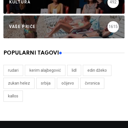
KULTURA
492
VAŠE PRIČE
1615
POPULARNI TAGOVI
rudari
kerim alajbegović
lidl
edin džeko
zukan helez
srbija
očijevo
čvrsnica
kallos