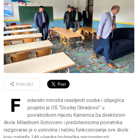
PODIJELI
F
ederalni ministra raseljenih osoba i izbjeglica
posjetio je OŠ “Dositej Obradović” u
povratničkom mjestu Kamenica.Sa direktorom
škole Miladinom Gotovcem i predstavnicima povratnika
razgovarao je o uslovima i načinu funkcionisanja ove škole
koju pohađa 146 učenika bošnjačke nacionalnosti.