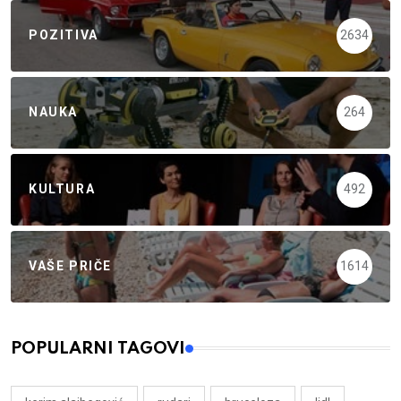
POZITIVA
2634
NAUKA
264
KULTURA
492
VAŠE PRIČE
1614
POPULARNI TAGOVI