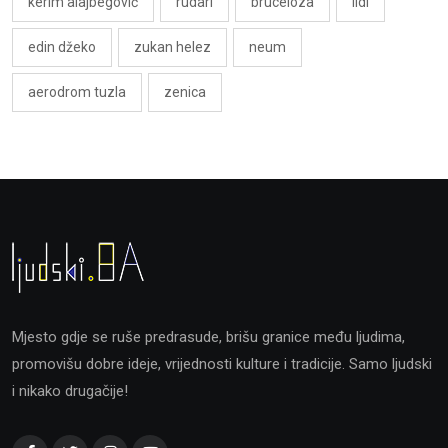
kerim alajbegović
rudari
bruceloza
lidl
edin džeko
zukan helez
neum
aerodrom tuzla
zenica
Mjesto gdje se ruše predrasude, brišu granice među ljudima,
promovišu dobre ideje, vrijednosti kulture i tradicije. Samo ljudski
i nikako drugačije!