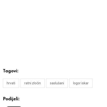
Tagovi:
hrvati
ratni zločin
saslušani
logor iskar
Podijeli: