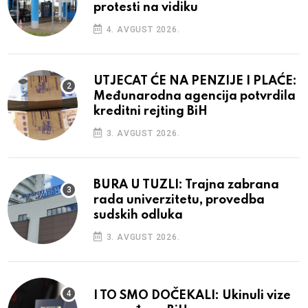
protesti na vidiku
4. AVGUST 2026.
UTJECAT ĆE NA PENZIJE I PLAĆE:
Međunarodna agencija potvrdila
kreditni rejting BiH
3. AVGUST 2026.
BURA U TUZLI: Trajna zabrana
rada univerzitetu, provedba
sudskih odluka
3. AVGUST 2026.
I TO SMO DOČEKALI: Ukinuli vize