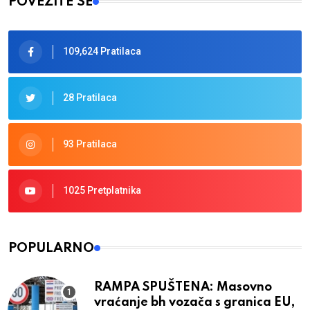
POVEŽITE SE
109,624 Pratilaca
28 Pratilaca
93 Pratilaca
1025 Pretplatnika
POPULARNO
RAMPA SPUŠTENA: Masovno
vraćanje bh vozača s granica EU,