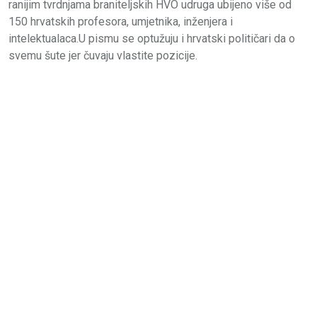
ranijim tvrdnjama braniteljskih HVO udruga ubijeno više od
150 hrvatskih profesora, umjetnika, inženjera i
intelektualaca.U pismu se optužuju i hrvatski političari da o
svemu šute jer čuvaju vlastite pozicije.