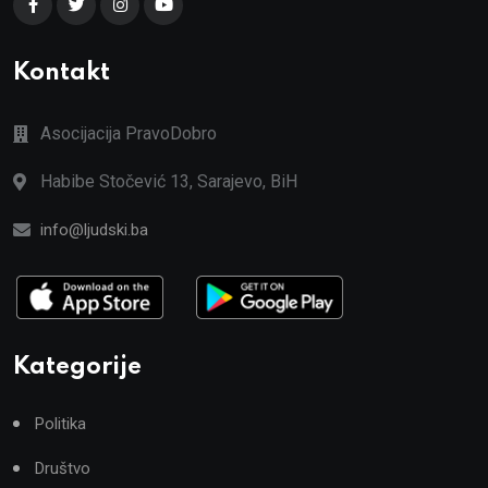
Kontakt
Asocijacija PravoDobro
Habibe Stočević 13, Sarajevo, BiH
info@ljudski.ba
Kategorije
Politika
Društvo