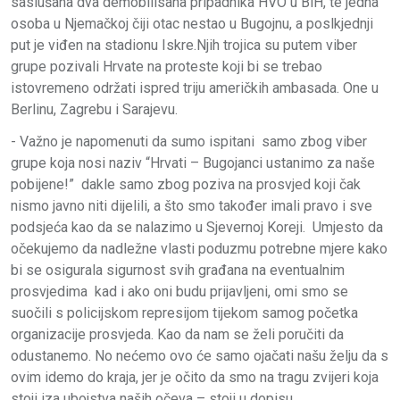
saslušana dva demobilisana pripadnika HVO u BiH, te jedna
osoba u Njemačkoj čiji otac nestao u Bugojnu, a poslkjednji
put je viđen na stadionu Iskre.Njih trojica su putem viber
grupe pozivali Hrvate na proteste koji bi se trebao
istovremeno održati ispred triju američkih ambasada. One u
Berlinu, Zagrebu i Sarajevu.
- Važno je napomenuti da sumo ispitani samo zbog viber
grupe koja nosi naziv “Hrvati – Bugojanci ustanimo za naše
pobijene!” dakle samo zbog poziva na prosvjed koji čak
nismo javno niti dijelili, a što smo također imali pravo i sve
podsjeća kao da se nalazimo u Sjevernoj Koreji. Umjesto da
očekujemo da nadležne vlasti poduzmu potrebne mjere kako
bi se osigurala sigurnost svih građana na eventualnim
prosvjedima kad i ako oni budu prijavljeni, omi smo se
suočili s policijskom represijom tijekom samog početka
organizacije prosvjeda. Kao da nam se želi poručiti da
odustanemo. No nećemo ovo će samo ojačati našu želju da s
ovim idemo do kraja, jer je očito da smo na tragu zvijeri koja
stoji iza ubojstva naših očeva – stoji u dopisu.