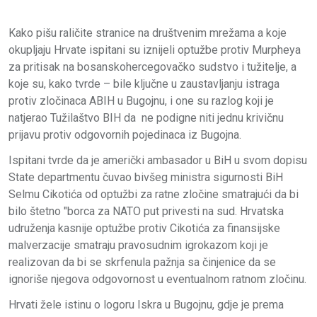
Kako pišu raličite stranice na društvenim mrežama a koje
okupljaju Hrvate ispitani su iznijeli optužbe protiv Murpheya
za pritisak na bosanskohercegovačko sudstvo i tužitelje, a
koje su, kako tvrde – bile ključne u zaustavljanju istraga
protiv zločinaca ABIH u Bugojnu, i one su razlog koji je
natjerao Tužilaštvo BIH da ne podigne niti jednu krivičnu
prijavu protiv odgovornih pojedinaca iz Bugojna.
Ispitani tvrde da je američki ambasador u BiH u svom dopisu
State departmentu čuvao bivšeg ministra sigurnosti BiH
Selmu Cikotića od optužbi za ratne zločine smatrajući da bi
bilo štetno "borca za NATO put privesti na sud. Hrvatska
udruženja kasnije optužbe protiv Cikotića za finansijske
malverzacije smatraju pravosudnim igrokazom koji je
realizovan da bi se skrfenula pažnja sa činjenice da se
ignoriše njegova odgovornost u eventualnom ratnom zločinu.
Hrvati žele istinu o logoru Iskra u Bugojnu, gdje je prema