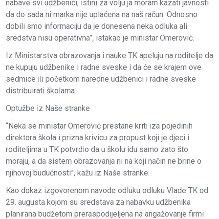
nabave svi udžbenici, istini za volju ja moram kazati javnosti
da do sada ni marka nije uplaćena na naš račun. Odnosno
dobili smo informaciju da je donesena neka odluka ali
sredstva nisu operativna”, istakao je ministar Omerović.
Iz Ministarstva obrazovanja i nauke TK apeluju na roditelje da
ne kupuju udžbenike i radne sveske i da će se krajem ove
sedmice ili početkom naredne udžbenici i radne sveske
distribuirati školama.
Optužbe iz Naše stranke
“Neka se ministar Omerović prestane kriti iza pojedinih
direktora škola i prizna krivicu za propust koji je djeci i
roditeljima u TK potvrdio da u školu idu samo zato što
moraju, a da sistem obrazovanja ni na koji način ne brine o
njihovoj budućnosti”, kažu iz Naše stranke.
Kao dokaz izgovorenom navode odluku odluku Vlade TK od
29. augusta kojom su sredstava za nabavku udžbenika
planirana budžetom preraspodijeljena na angažovanje firmi