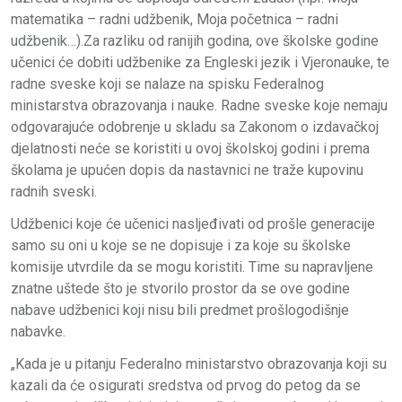
matematika – radni udžbenik, Moja početnica – radni
udžbenik…).Za razliku od ranijih godina, ove školske godine
učenici će dobiti udžbenike za Engleski jezik i Vjeronauke, te
radne sveske koji se nalaze na spisku Federalnog
ministarstva obrazovanja i nauke. Radne sveske koje nemaju
odgovarajuće odobrenje u skladu sa Zakonom o izdavačkoj
djelatnosti neće se koristiti u ovoj školskoj godini i prema
školama je upućen dopis da nastavnici ne traže kupovinu
radnih sveski.
Udžbenici koje će učenici nasljeđivati od prošle generacije
samo su oni u koje se ne dopisuje i za koje su školske
komisije utvrdile da se mogu koristiti. Time su napravljene
znatne uštede što je stvorilo prostor da se ove godine
nabave udžbenici koji nisu bili predmet prošlogodišnje
nabavke.
„Kada je u pitanju Federalno ministarstvo obrazovanja koji su
kazali da će osigurati sredstva od prvog do petog da se