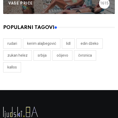
VAŠE PRIČE
1615
POPULARNI TAGOVI
rudari
kerim alajbegović
lidl
edin džeko
zukan helez
srbija
očijevo
čvrsnica
kallos