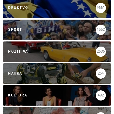
DRUŠTVO
9661
SPORT
1552
POZITIVA
2636
NAUKA
264
KULTURA
492