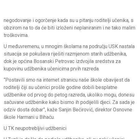
negodovanje i ogorčenje kada su u pitanju roditelji učenika, s
obzirom na to da će biti izloženi neplaniranim i ne tako malim
troškovima.
U međuvremenu, u mnogim školama na području USK nastala
situacija se pokušava riješiti razmjenom starih udžbenika,
dok je općina Bosanski Petrovac izdvojila sredstva za
kupovinu udžbenika učenicima prvih razreda.
“Postavili smo na internet stranicu naše škole obavijest da
roditelji čiji su učenici prošle godine dobili besplatne
udžbenike od prvog do petog razreda, ukoliko mogu, donesu
sačuvane udžbenike kako bismo ih podijelili djeci. Za sada je
odziv dosta dobar”, kaže Sanjin Bećirović, direktor Osnovne
škole Harmani u Bihaću.
U TK neupotrebljivi udžbenici