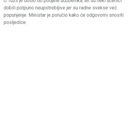
U Tuzli je došlo do podjele udžbenika, ali su neki učenici
dobili potpuno neupotrebljive jer su radne svekse već
popunjenje. Ministar je poručio kako će odgovorni snositi
posljedice.