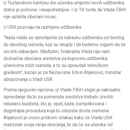
U Tuzlanskom kantonu dio učenika umjesto novih udžbenika,
dobio je polovne i neupotrebljive. I iz TK tvrde da Vlada FBiH
nije uplatila obećani novac.
U USK pozivaju na razmjenu udžbenika
“Naša vlada se opredijelila za nabavku udžbenika od šestog
do devetog razreda, koji su skuplji i da budemo sigurni da će
oni biti nabavljeni. Međutim, federalna Vlada nije nam
doznačila obećana sredstva za kupovinu udžbenika
učenicima nižih razreda, a to su opravdali tehničkom
greškom”, kazao je za Nezavisne Edvin Alijanović, ministar
obrazovanja u Vladi USK.
Prema njegovim riječima, iz Vlade FBiH stiglo je naknadno
opravdanje da bi za pomenuta sredstva trebalo izvršiti
rebalans budžeta, što je, opet, kaže, komplikovana i
dugotrajna procedura koja bi oduzela dosta vremena.
Alijanović je ovom prilikom istakao kako će Vlada USK
realizirati svoja ranija obećanja, te da će za učenike od