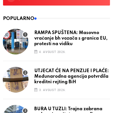
POPULARNO
RAMPA SPUŠTENA: Masovno
vraćanje bh vozača s granica EU,
protesti na vidiku
4. AVGUST 2026.
UTJECAT ĆE NA PENZIJE I PLAĆE:
Međunarodna agencija potvrdila
kreditni rejting BiH
3. AVGUST 2026.
BURA U TUZLI: Trajna zabrana