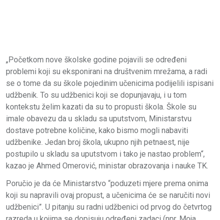
„Početkom nove školske godine pojavili se određeni
problemi koji su eksponirani na društvenim mrežama, a radi
se o tome da su škole pojedinim učenicima podijelili ispisani
udžbenik. To su udžbenici koji se dopunjavaju, i u tom
kontekstu želim kazati da su to propusti škola. Škole su
imale obavezu da u skladu sa uputstvom, Ministarstvu
dostave potrebne količine, kako bismo mogli nabaviti
udžbenike. Jedan broj škola, ukupno njih petnaest, nije
postupilo u skladu sa uputstvom i tako je nastao problem“,
kazao je Ahmed Omerović, ministar obrazovanja i nauke TK.
Poručio je da će Ministarstvo “poduzeti mjere prema onima
koji su napravili ovaj propust, a učenicima će se naručiti novi
udžbenici”. U pitanju su radni udžbenici od prvog do četvrtog
razreda u kojima se dopisuju određeni zadaci (npr. Moja