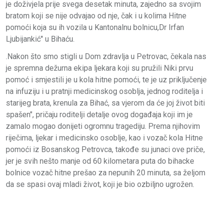
je doživjela prije svega desetak minuta, zajedno sa svojim
bratom koji se nije odvajao od nje, čak i u kolima Hitne
pomoći koja su ih vozila u Kantonalnu bolnicu,Dr Irfan
Ljubijankić" u Bihaću.
.Nakon što smo stigli u Dom zdravlja u Petrovac, čekala nas
je spremna dežurna ekipa ljekara koji su pružili Niki prvu
pomoć i smjestili je u kola hitne pomoći, te je uz priključenje
na infuziju i u pratnji medicinskog osoblja, jednog roditelja i
starijeg brata, krenula za Bihać, sa vjerom da će joj život biti
spašen", pričaju roditelji detalje ovog događaja koji im je
zamalo mogao donijeti ogromnu tragediju. Prema njihovim
riječima, ljekar i medicinsko osoblje, kao i vozač kola Hitne
pomoći iz Bosanskog Petrovca, takođe su junaci ove priče,
jer je svih nešto manje od 60 kilometara puta do bihacke
bolnice vozač hitne prešao za nepunih 20 minuta, sa željom
da se spasi ovaj mladi život, koji je bio ozbiljno ugrožen.