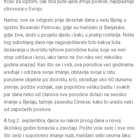
trčali za loptom, čak dva puta ujela zmija poskok, najopasnija
otrovnica u Evropi.
Naime, sve se odigralo prije desetak dana u selu Bjelaj, u
opštini Bosanski Petrovac, gdje su mališani iz Banjaluke,
gdje žive, došli u posjetu djedu i baki, u pratnji roditelja. Ništa
tog subotnjeg dana nije nagovještavalo bilo kakva loša
dešavanja u dvorištu njihove porodične kuće, koje se non-
stop održava i kosi, iako tamo ne živi niko već nekoliko
godina unazad. Kao što se i vidi, ova porodica već godinama
uređuje i održava svoje imanje, obnavlja svoje u ratu
porušene objekte po dvorištu, krči, obrađuje oko 60 dunuma
zemlje, podiže voćnjak, sije poprilično veliku baštu i svakih
par dana neko od članova ove porodice dolazi na seosko
imanje u Bjelaju, tačnije zaseoku Cimese, kako bi uradio neki
od započetih poslova
A tog 2. septembra, djeca su nakon prvog dana u novoj
školskoj godini boravila u zavičaju. Pošto vole selo i sve ono
što selo i sopstveno imanje nudi, mališani sebi veoma lako