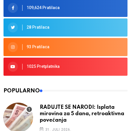
109,624 Pratilaca
28 Pratilaca
93 Pratilaca
1025 Pretplatnika
POPULARNO
RADUJTE SE NARODI: Isplata
mirovina za 5 dana, retroaktivna
povećanja
31. JULI 2026.