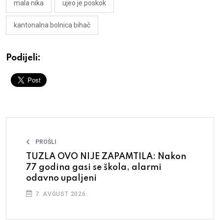
mala nika
ujeo je poskok
kantonalna bolnica bihač
Podijeli:
PROŠLI
TUZLA OVO NIJE ZAPAMTILA: Nakon
77 godina gasi se škola, alarmi
odavno upaljeni
7. AVGUST 2026.