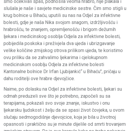
smo očekivali spas, podnosila veoma hrabro, nije plakala i
slušala je naše i savjete medicinske sestre. Čim smo stigli u
krug bolnice u Bihaću, uputili su nas na Odjel za infektivne
bolesti, gdje je naša Nika svojom snagom, izdržljivošću i
hrabrošću, te znanjem, opremljenošću i brigom dežurnih
ljekara i medicinskog osoblja Odjela za infektivne bolesti,
pobijedila poskoka i preživjela dva ujeda i ubrizgavanje
velike količine zmijskog otrova prilikom ujeda, te koristimo
ovu priliku da se zahvalimo ljekarima i cjelokupnom
medicinskom osoblju Odjela za infektivne bolesti
Kantonalne bolnice Dr Irfan Ljubijankić“ u Bihaću", pričaju u
dahu roditelji ove hrabre djevojčice.
Naime, po dolasku na Odjel za infektivne bolesti, ljekari su
odmah preduzeli sve što je potrebno, započeli su sa
terapijama, pokazali svo svoje znanje, iskustvo i onu
ljekarsku ljudskost i želju da se spasi život čovjeka, u ovom
slučaju sedmogodišnje djevojcice, koja je bila u životnoj
opasnosti i praktično su je minute dijelile od smrti trovanjem