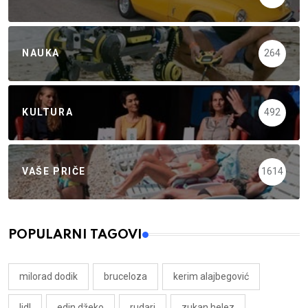
NAUKA
264
KULTURA
492
VAŠE PRIČE
1614
POPULARNI TAGOVI
milorad dodik
bruceloza
kerim alajbegović
lidl
edin džeko
rudari
zukan helez