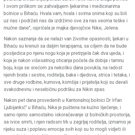
I ovom prilikom se zahvaljujem ljekarima i medicinarima
bolnice u Bihaću. Hvala vam, hvala i svima onima koji su bili
uz nas i podržali nas da izdržimo ove za nas veoma teške i
mučne dane", ispričala je majka djevojčice Nike, Jelena.
Nakon saznanja da se nalazi van životne opasnosti, ljekari u
Bihaću su krenuli sa daljim terapijama, sa ciljem da ne bude
posljedica po njenu nogu koja je pretrpjela čak dva ujeda, i
koja je nakon višesatnog oticanja počela da dobija i tamnu
boju, koja se srećom za nekoliko dana povukla, na radost
njenih brata i sestre, roditelja, baka i djedova, strica i tetaka, i
sve druge rodbine, kumova, komšija i prijatelja koji su davali
svakodnevnu i nesebičnu podršku za Nikin spas.
Nakon pet dana provedenih u Kantonalnoj bolnici Dr Irfan
Ljubijankić" u Bihaću, Nika je puštena na kućno liječenje, i
samo njeno samostalno iskoračavanje iz bolničkih prostorija,
sa ivice smrti, i njen radosni trk u zagrljaj roditelja, izmamio je
rijeku suza i poplavu emocija svih koji su to mogli vidjeti ili