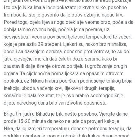
zmijskim otrovom. Da je sve krenulo kako ne treba pokazuje
i to da je Nika imala loše pokazatelje krvne slike, posebno
trombocita, što je govorilo da je otrov ozbiljno napao krv.
Pored toga, cijela lijeva noga otekla je veoma brzo, počela da
dobija tamno crvenu boju, počela je da povraća, uz
nesvjesticu i veoma povišenu tjelesnu temperaturu te večeri,
koja je prelazila 39 stepeni. Ljekari su, nakon brzih analiza,
počeli sa davanjem seruma, odnosno protivotrova, te su do
jutra djevojčici morali dati čak tri doze seruma kako bi
zaustavili dalje širenje otrova po tijelu i ugrožavanje drugih
organa. Ta cijelonoćna borba ljekara sa opasnim otrovom
poskoka, uz Nikinu hrabru podršku i podnošenje tolikog broja
inekcija, uboda, vađenja krvi, lijekova i drugih terapija,
konačno je dala rezultat, te je ovo hrabro sedmogodišnje
dijete narednog dana bilo van životne opasnosti.
Briga tih ljudi u Bihaću je bila nešto posebno. Vjerujte da ne
prođe 15-20 minuta da neko ne ude da provjeri kako je
Nika, da joj izmjeri temperaturu, donese potrebnu terapiju, da
podršku, ohrabrenje, ponudi obrok i bilo kakvu drugu pomoć.