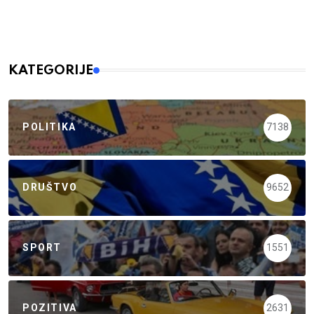
KATEGORIJE
POLITIKA
7138
DRUŠTVO
9652
SPORT
1551
POZITIVA
2631