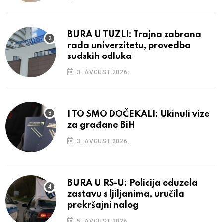
BURA U TUZLI: Trajna zabrana
rada univerzitetu, provedba
sudskih odluka
3. AVGUST 2026.
I TO SMO DOČEKALI: Ukinuli vize
za građane BiH
3. AVGUST 2026.
BURA U RS-U: Policija oduzela
zastavu s ljiljanima, uručila
prekršajni nalog
5. AVGUST 2026.