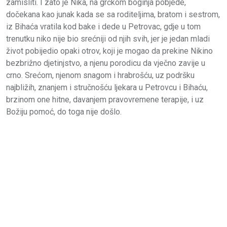
zamisliti. I zato je Nika, na grčkom boginja pobjede,
dočekana kao junak kada se sa roditeljima, bratom i sestrom,
iz Bihaća vratila kod bake i dede u Petrovac, gdje u tom
trenutku niko nije bio srećniji od njih svih, jer je jedan mladi
život pobijedio opaki otrov, koji je mogao da prekine Nikino
bezbrižno djetinjstvo, a njenu porodicu da vječno zavije u
crno. Srećom, njenom snagom i hrabrošću, uz podršku
najbližih, znanjem i stručnošću ljekara u Petrovcu i Bihaću,
brzinom one hitne, davanjem pravovremene terapije, i uz
Božiju pomoć, do toga nije došlo.