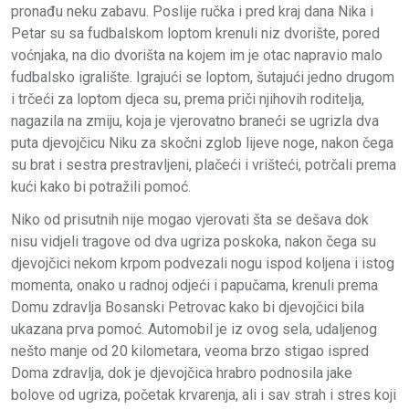
pronađu neku zabavu. Poslije ručka i pred kraj dana Nika i
Petar su sa fudbalskom loptom krenuli niz dvorište, pored
voćnjaka, na dio dvorišta na kojem im je otac napravio malo
fudbalsko igralište. Igrajući se loptom, šutajući jedno drugom
i trčeći za loptom djeca su, prema priči njihovih roditelja,
nagazila na zmiju, koja je vjerovatno braneći se ugrizla dva
puta djevojčicu Niku za skočni zglob lijeve noge, nakon čega
su brat i sestra prestravljeni, plačeći i vrišteći, potrčali prema
kući kako bi potražili pomoć.
Niko od prisutnih nije mogao vjerovati šta se dešava dok
nisu vidjeli tragove od dva ugriza poskoka, nakon čega su
djevojčici nekom krpom podvezali nogu ispod koljena i istog
momenta, onako u radnoj odjeći i papučama, krenuli prema
Domu zdravlja Bosanski Petrovac kako bi djevojčici bila
ukazana prva pomoć. Automobil je iz ovog sela, udaljenog
nešto manje od 20 kilometara, veoma brzo stigao ispred
Doma zdravlja, dok je djevojčica hrabro podnosila jake
bolove od ugriza, početak krvarenja, ali i sav strah i stres koji