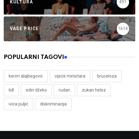
KULTURA
491
VAŠE PRIČE
1614
POPULARNI TAGOVI
kerim alajbegović
vijeće ministara
bruceloza
lidl
edin džeko
rudari
zukan helez
ivica puljić
diskriminacija