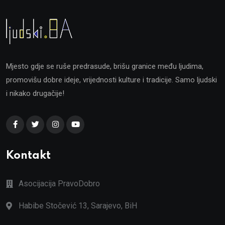
Mjesto gdje se ruše predrasude, brišu granice među ljudima,
promovišu dobre ideje, vrijednosti kulture i tradicije. Samo ljudski
i nikako drugačije!
Kontakt
Asocijacija PravoDobro
Habibe Stočević 13, Sarajevo, BiH