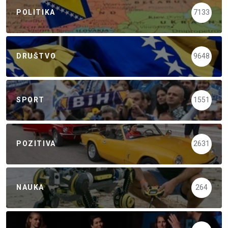
POLITIKA
7133
DRUŠTVO
9648
SPORT
1551
POZITIVA
2631
NAUKA
264