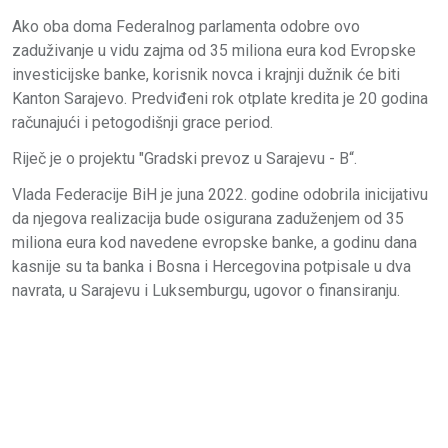
Ako oba doma Federalnog parlamenta odobre ovo
zaduživanje u vidu zajma od 35 miliona eura kod Evropske
investicijske banke, korisnik novca i krajnji dužnik će biti
Kanton Sarajevo. Predviđeni rok otplate kredita je 20 godina
računajući i petogodišnji grace period.
Riječ je o projektu "Gradski prevoz u Sarajevu - B“.
Vlada Federacije BiH je juna 2022. godine odobrila inicijativu
da njegova realizacija bude osigurana zaduženjem od 35
miliona eura kod navedene evropske banke, a godinu dana
kasnije su ta banka i Bosna i Hercegovina potpisale u dva
navrata, u Sarajevu i Luksemburgu, ugovor o finansiranju.