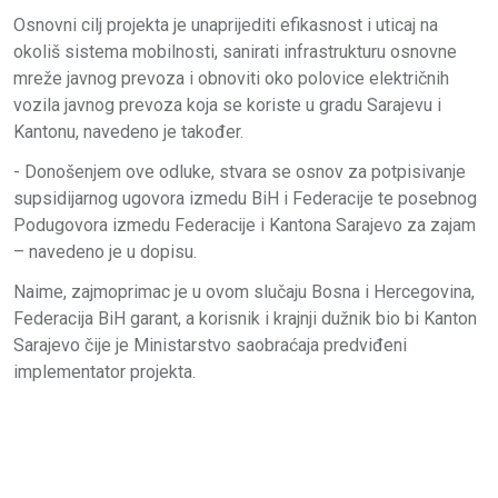
Osnovni cilj projekta je unaprijediti efikasnost i uticaj na
okoliš sistema mobilnosti, sanirati infrastrukturu osnovne
mreže javnog prevoza i obnoviti oko polovice električnih
vozila javnog prevoza koja se koriste u gradu Sarajevu i
Kantonu, navedeno je također.
- Donošenjem ove odluke, stvara se osnov za potpisivanje
supsidijarnog ugovora izmedu BiH i Federacije te posebnog
Podugovora izmedu Federacije i Kantona Sarajevo za zajam
– navedeno je u dopisu.
Naime, zajmoprimac je u ovom slučaju Bosna i Hercegovina,
Federacija BiH garant, a korisnik i krajnji dužnik bio bi Kanton
Sarajevo čije je Ministarstvo saobraćaja predviđeni
implementator projekta.