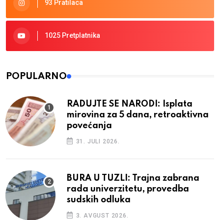
93 Pratilaca
1025 Pretplatnika
POPULARNO
RADUJTE SE NARODI: Isplata
mirovina za 5 dana, retroaktivna
povećanja
31. JULI 2026.
BURA U TUZLI: Trajna zabrana
rada univerzitetu, provedba
sudskih odluka
3. AVGUST 2026.