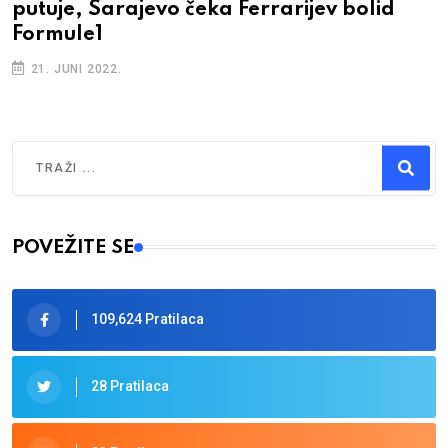
putuje, Sarajevo čeka Ferrarijev bolid
Formule1
21. JUNI 2022.
Traži
Type 2 or more characters for results.
POVEŽITE SE
109,624 Pratilaca
28 Pratilaca