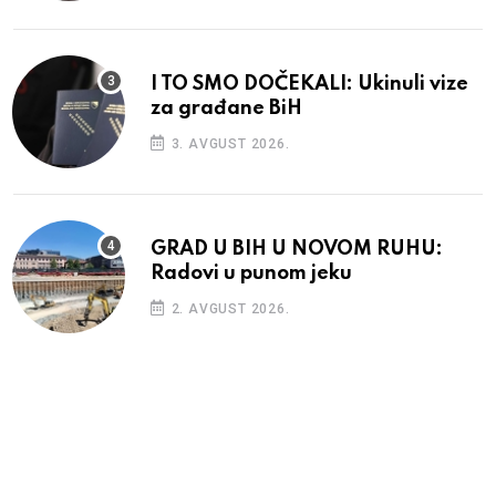
I TO SMO DOČEKALI: Ukinuli vize
za građane BiH
3. AVGUST 2026.
GRAD U BIH U NOVOM RUHU:
Radovi u punom jeku
2. AVGUST 2026.