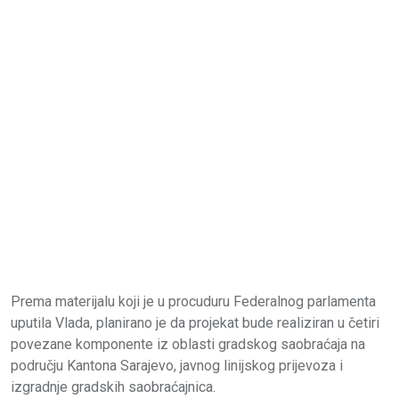
Prema materijalu koji je u procuduru Federalnog parlamenta
uputila Vlada, planirano je da projekat bude realiziran u četiri
povezane komponente iz oblasti gradskog saobraćaja na
području Kantona Sarajevo, javnog linijskog prijevoza i
izgradnje gradskih saobraćajnica.