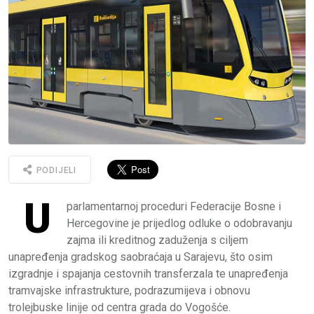
PODIJELI
U
parlamentarnoj proceduri Federacije Bosne i
Hercegovine je prijedlog odluke o odobravanju
zajma ili kreditnog zaduženja s ciljem
unapređenja gradskog saobraćaja u Sarajevu, što osim
izgradnje i spajanja cestovnih transferzala te unapređenja
tramvajske infrastrukture, podrazumijeva i obnovu
trolejbuske linije od centra grada do Vogošće.