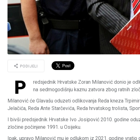
PODIJELI
P
redsjednik Hrvatske Zoran Milanović donio je od
na sedmogodišnju kaznu zatvora zbog ratnih zloč
Milanović će Glavašu oduzeti odlikovanja Reda kneza Trpimi
Jelačića, Reda Ante Starčevića, Reda hrvatskog trolista, S
I bivši predsjednik Hrvatske Ivo Josipović 2010. godine oduz
zločine počinjene 1991. u Osijeku.
Ipak, upravo Milanović mu je odlukom iz 2021. godine vratio 