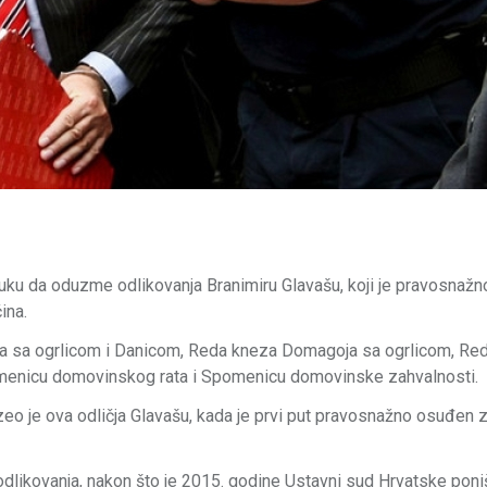
luku da oduzme odlikovanja Branimiru Glavašu, koji je pravosnaž
ina.
ra sa ogrlicom i Danicom, Reda kneza Domagoja sa ogrlicom, Re
pomenicu domovinskog rata i Spomenicu domovinske zahvalnosti.
eo je ova odličja Glavašu, kada je prvi put pravosnažno osuđen z
odlikovanja, nakon što je 2015. godine Ustavni sud Hrvatske poni