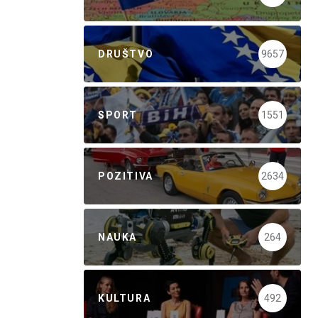
DRUŠTVO
9657
SPORT
1551
POZITIVA
2634
NAUKA
264
KULTURA
492