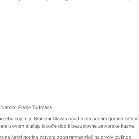
Hrvatske Franje Tuđmana.
Zagrebu kojom je Branimir Glavaš osuđen na sedam godina zatvora
ženi u ovom slučaju takođe dobili bezuslovne zatvorske kazne.
a četiri godine zatvora zbog ratnog zločina protiv civilnog