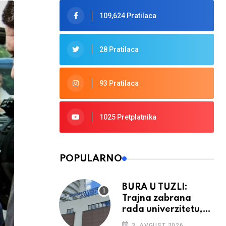
109,624 Pratilaca
28 Pratilaca
93 Pratilaca
1025 Pretplatnika
POPULARNO
BURA U TUZLI:
Trajna zabrana
rada univerzitetu,
provedba sudskih
3. AVGUST 2026.