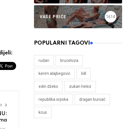
VAŠE PRIČE
1614
POPULARNI TAGOVI
ijeli:
rudari
bruceloza
kerim alajbegović
lidl
edin džeko
zukan helez
republika srpska
dragan bursač
I
kcus
NU:
ima