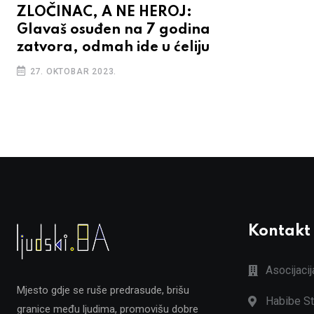
ZLOČINAC, A NE HEROJ:
Glavaš osuđen na 7 godina
zatvora, odmah ide u ćeliju
27. OKTOBAR 2023.
Kontakt
Asocijaci
Mjesto gdje se ruše predrasude, brišu
Habibe St
granice među ljudima, promovišu dobre