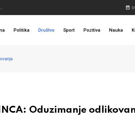
NEMA NAZAD: Rudari još u jami, isplata plaća prioritet
S
PULJIĆ IZ WASHINGTONA: Sankcije Dodiku mnogo će ovisiti od aktivnosti bh. diplomacije
na
Politika
Društvo
Sport
Pozitiva
Nauka
K
I TO JE BIH: Prvašićima 50 ruksaka sa školskim priborom
ovanja
CA: Oduzimanje odlikovan