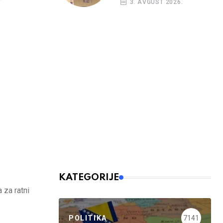
3. AVGUST 2026.
kreditni rejting BiH
KATEGORIJE
 za ratni
POLITIKA
7141