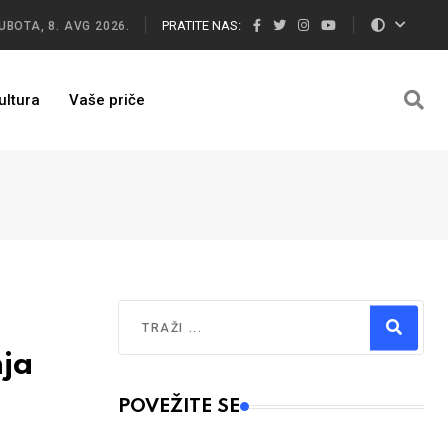
PRATITE NAS:
UBOTA, 8. AVG 2026.
ultura
Vaše priče
Traži
ja
Type 2 or more characters for results.
POVEŽITE SE