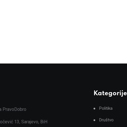
Kategorije
Politika
ja PravoDobro
Društvo
očević 13, Sarajevo, BiH