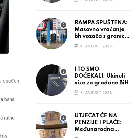
odluka
RAMPA SPUŠTENA:
Masovno vraćanje
bh vozača s granica
EU, protesti na
4. AVGUST 2026.
vidiku
I TO SMO
DOČEKALI: Ukinuli
no osuđen
vize za građane BiH
3. AVGUST 2026.
da bana
UTJECAT ĆE NA
a ratne
PENZIJE I PLAĆE:
Međunarodna
štio
agencija potvrdila