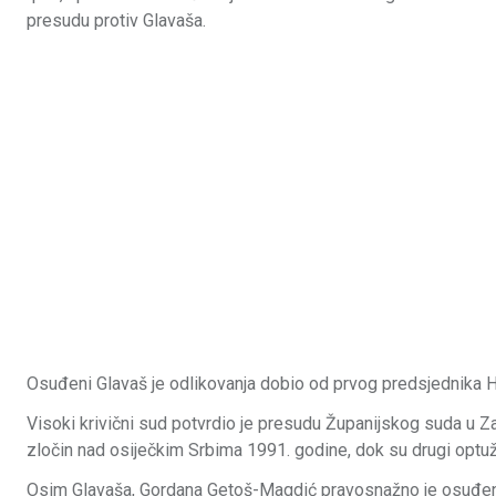
presudu protiv Glavaša.
Osuđeni Glavaš je odlikovanja dobio od prvog predsjednika 
Visoki krivični sud potvrdio je presudu Županijskog suda u 
zločin nad osiječkim Srbima 1991. godine, dok su drugi optu
Osim Glavaša, Gordana Getoš-Magdić pravosnažno je osuđena n